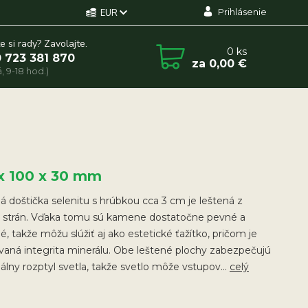
Prihlásenie
EUR
e si rady? Zavolajte.
0
ks
 723 381 870
za
0,00 €
, 9-18 hod.)
 x 100 x 30 mm
 doštička selenitu s hrúbkou cca 3 cm je leštená z
 strán. Vďaka tomu sú kamene dostatočne pevné a
né, takže môžu slúžiť aj ako estetické ťažítko, pričom je
aná integrita minerálu. Obe leštené plochy zabezpečujú
lny rozptyl svetla, takže svetlo môže vstupov...
celý