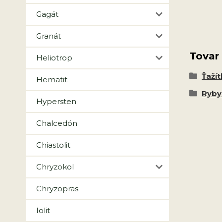
Gagát
Granát
Tovar
Heliotrop
Ťažít
Hematit
Ryby 
Hypersten
Chalcedón
Chiastolit
Chryzokol
Chryzopras
Iolit