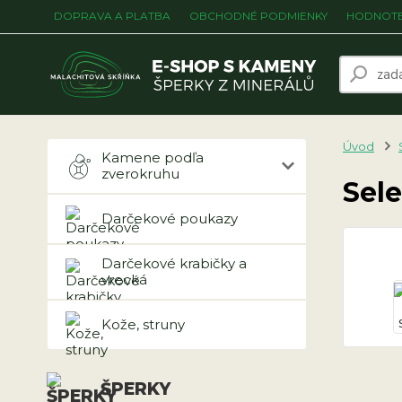
DOPRAVA A PLATBA
OBCHODNÉ PODMIENKY
HODNOTE
Úvod
Kamene podľa
zverokruhu
Sele
Darčekové poukazy
Darčekové krabičky a
vrecká
Kože, struny
ŠPERKY