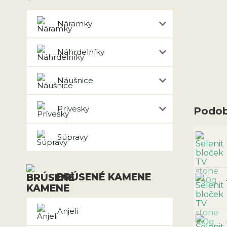
Náramky
Náhrdelníky
Náušnice
Prívesky
Podob
Súpravy
BRÚSENÉ KAMENE
Anjeli