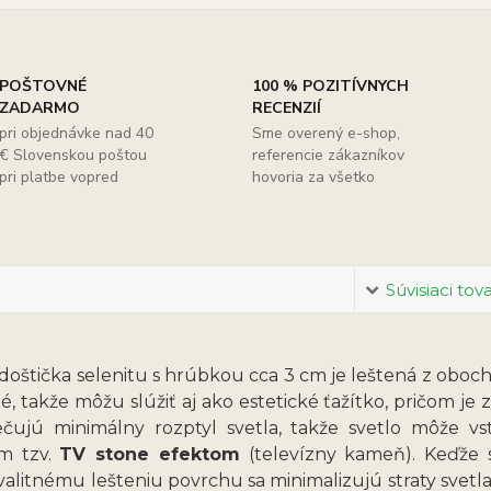
POŠTOVNÉ
100 % POZITÍVNYCH
ZADARMO
RECENZIÍ
pri objednávke nad 40
Sme overený e-shop,
€ Slovenskou poštou
referencie zákazníkov
pri platbe vopred
hovoria za všetko
Súvisiaci tov
doštička selenitu s hrúbkou cca 3 cm je leštená z obo
né, takže môžu slúžiť aj ako estetické ťažítko, pričom j
čujú minimálny rozptyl svetla, takže svetlo môže v
m tzv.
TV stone efektom
(televízny kameň). Keďže s
alitnému lešteniu povrchu sa minimalizujú straty svetla