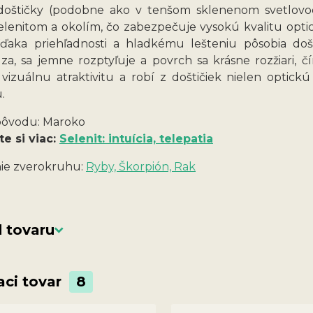
doštičky (podobne ako v tenšom sklenenom svetlovode
elenitom a okolím, čo zabezpečuje vysokú kvalitu opt
Vďaka priehľadnosti a hladkému lešteniu pôsobia došt
za, sa jemne rozptyľuje a povrch sa krásne rozžiari, č
 vizuálnu atraktivitu a robí z doštičiek nielen opti
.
 pôvodu: Maroko
te si viac:
Selenit: intuícia, telepatia
ie zverokruhu:
Ryby, Škorpión, Rak
 tovaru
aci tovar
8