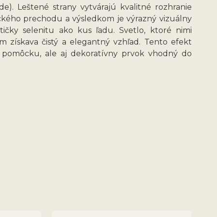
). Leštené strany vytvárajú kvalitné rozhranie
ického prechodu a výsledkom je výrazný vizuálny
ičky selenitu ako kus ľadu. Svetlo, ktoré nimi
ím získava čistý a elegantný vzhľad. Tento efekt
ckú pomôcku, ale aj dekoratívny prvok vhodný do