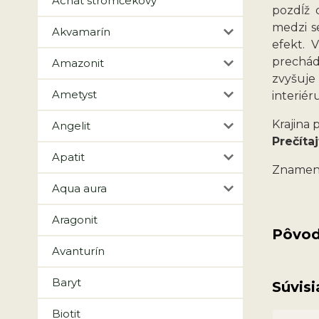
Achát stromčekový
pozdĺž 
medzi s
Akvamarín
efekt. 
prechád
Amazonit
zvyšuje
Ametyst
interiéru
Krajina
Angelit
Prečítaj
Apatit
Znamen
Aqua aura
Aragonit
Pôvod
Avanturín
Baryt
Súvisi
Biotit