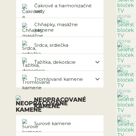
Čakrové a harmonizačné
sady
Chňapky, masážne
kamene
Srdca, srdiečka
Ťažítka, dekorácie
Tromlované kamene
NEOPRACOVANÉ
KAMENE
Surové kamene