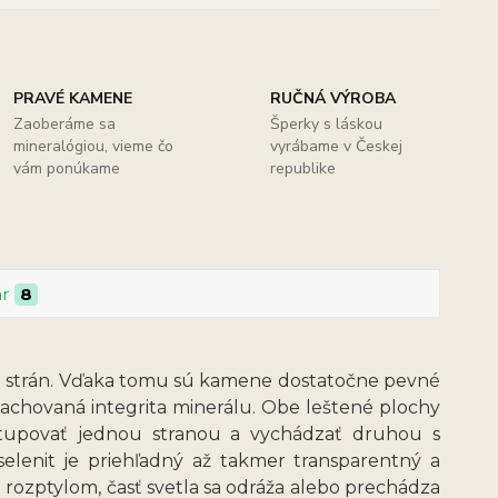
PRAVÉ KAMENE
RUČNÁ VÝROBA
Zaoberáme sa
Šperky s láskou
mineralógiou, vieme čo
vyrábame v Českej
vám ponúkame
republike
ar
8
ch strán. Vďaka tomu sú kamene dostatočne pevné
e zachovaná integrita minerálu. Obe leštené plochy
stupovať jednou stranou a vychádzať druhou s
elenit je priehľadný až takmer transparentný a
 rozptylom, časť svetla sa odráža alebo prechádza