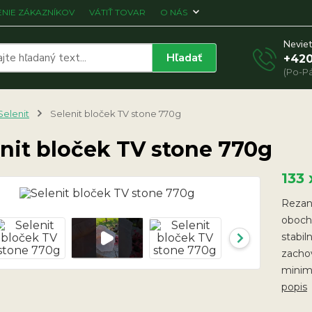
NIE ZÁKAZNÍKOV
VÁTIŤ TOVAR
O NÁS
Neviet
Hľadať
+420
(Po-Pá
Selenit
Selenit bloček TV stone 770g
nit bloček TV stone 770g
133
Rezaná
oboch
stabil
zachov
minimá
popis