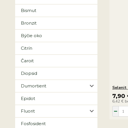
Bismut
Bronzit
Býčie oko
Citrín
Čaroit
Diopsid
Dumortierit
Selenit
7,90
Epidot
6,42 €
b
Fluorit
Fosfosiderit