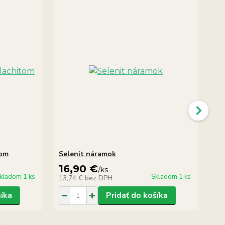
tom
Selenit náramok
Sel
16,90 €
8
/
ks
kladom 1 ks
Skladom 1 ks
13,74 €
bez DPH
7,
šíka
Pridať do košíka