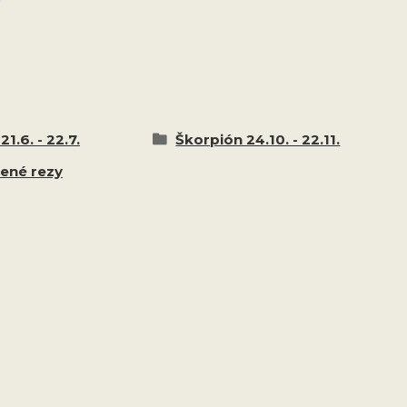
21.6. - 22.7.
Škorpión 24.10. - 22.11.
tené rezy