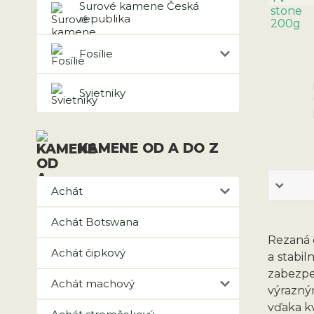
Surové kamene Česká
republika
Fosílie
Svietniky
KAMENE OD A DO Z
Achát
Achát Botswana
Rezaná 
Achát čipkový
a stabil
zabezpe
Achát machový
výrazný
vďaka kv