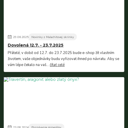
29
.
06
.
2025
Novinky z Malachitovej skrinky
Dovolená 12.7. - 23.7.2025
Přátelé, v době od 12.7. do 23.7.2025 bude e-shop žít vlastním
životem, vaše objednávky budu vyřizovat ihned po návratu. Aby se
vám lépe čekalo na vaš...
čítať celé
23
.
08
.
2024
Poznávanie minerálov