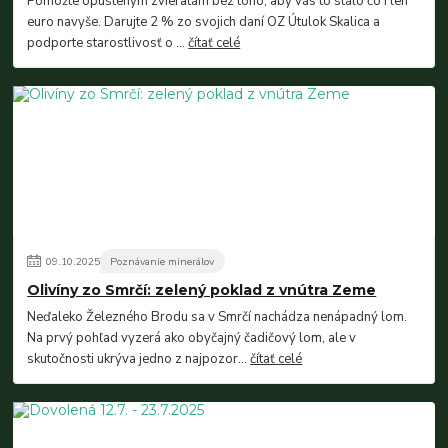
Pomôžte opusteným zvieratám bez toho, aby vás to stálo čo i len
euro navyše. Darujte 2 % zo svojich daní OZ Útulok Skalica a
podporte starostlivosť o ...
čítať celé
09
.
10
.
2025
Poznávanie minerálov
Olivíny zo Smrčí: zelený poklad z vnútra Zeme
Neďaleko Železného Brodu sa v Smrčí nachádza nenápadný lom.
Na prvý pohľad vyzerá ako obyčajný čadičový lom, ale v
skutočnosti ukrýva jedno z najpozor...
čítať celé