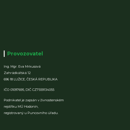
Provozovatel
Ing. Mgr. Eva Mrkusová
Zahrádkářská 12
696 18 LUŽICE,
ČESKÁ REPUBLIKA
IČO 01097695,
DIČ CZ7559134055
Podnikatel je zapsán v živnostenském
rejstříku MÚ Hodonín,
registrovaný u Puncovního úřadu.