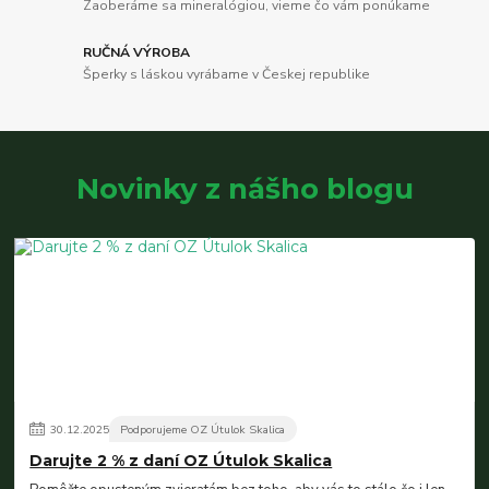
Zaoberáme sa mineralógiou, vieme čo vám ponúkame
RUČNÁ VÝROBA
Šperky s láskou vyrábame v Českej republike
Novinky z nášho blogu
30
.
12
.
2025
Podporujeme OZ Útulok Skalica
Darujte 2 % z daní OZ Útulok Skalica