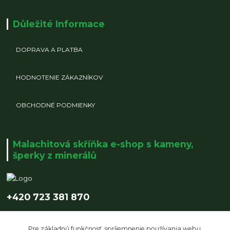
Důležité Informace
DOPRAVA A PLATBA
HODNOTENIE ZÁKAZNÍKOV
OBCHODNÉ PODMIENKY
Malachitová skříňka e-shop s kameny,
šperky z minerálů
+420 723 381 870
info@malachitovaskrinka.cz
Pre základnú funkčnosť, spríjemnenie používania webu,