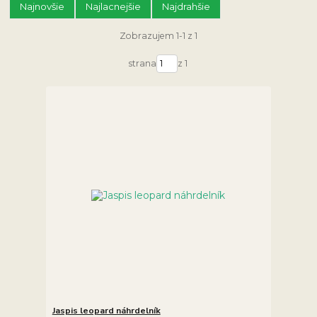
Najnovšie
Najlacnejšie
Najdrahšie
Zobrazujem 1-1 z 1
strana
z 1
Jaspis leopard náhrdelník