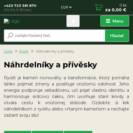
0
ks
+420 723 381 870
EUR
za
0,00 €
(Po-Pá, 9-18 hod.)
Menu
Hľadať
Úvod
Ryolit
Náhrdelníky a přívěsky
Náhrdelníky a přívěsky
Ryolit je kameň rovnováhy a transformácie, ktorý pomáha
ľahko prijímať zmeny a posilňuje vnútornú odolnosť. Jeho
energia podporuje sebadôveru, učí prijať vlastnú identitu a
harmonizuje srdcovú čakru, čím uvoľňuje staré krivdy a
otvára cestu k vnútornej slobode. Ozdobte si krk
náhrdelníkom z ryolitu alebo vŕtaným kameňom a nechajte
zažiariť svoju silu!