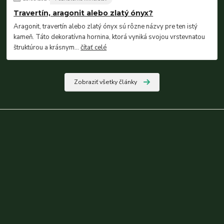
Travertín, aragonit alebo zlatý ónyx?
Aragonit, travertín alebo zlatý ónyx sú rôzne názvy pre ten istý
kameň. Táto dekoratívna hornina, ktorá vyniká svojou vrstevnatou
štruktúrou a krásnym...
čítať celé
Zobraziť všetky články