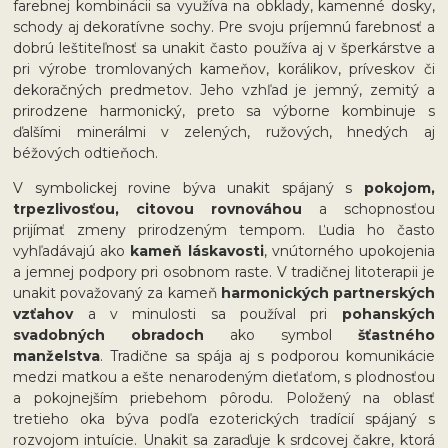
farebnej kombinácii sa využíva na obklady, kamenné dosky,
schody aj dekoratívne sochy. Pre svoju príjemnú farebnosť a
dobrú leštiteľnosť sa unakit často používa aj v šperkárstve a
pri výrobe tromlovaných kameňov, korálikov, príveskov či
dekoračných predmetov. Jeho vzhľad je jemný, zemitý a
prirodzene harmonický, preto sa výborne kombinuje s
ďalšími minerálmi v zelených, ružových, hnedých aj
béžových odtieňoch.
V symbolickej rovine býva unakit spájaný s
pokojom,
trpezlivosťou, citovou rovnováhou
a schopnosťou
prijímať zmeny prirodzeným tempom. Ľudia ho často
vyhľadávajú ako
kameň láskavosti
, vnútorného upokojenia
a jemnej podpory pri osobnom raste. V tradičnej litoterapii je
unakit považovaný za kameň
harmonických partnerských
vzťahov
a v minulosti sa používal pri
pohanských
svadobných obradoch
ako symbol
šťastného
manželstva
. Tradične sa spája aj s podporou komunikácie
medzi matkou a ešte nenarodeným dieťaťom, s plodnosťou
a pokojnejším priebehom pôrodu. Položený na oblasť
tretieho oka býva podľa ezoterických tradícií spájaný s
rozvojom intuície. Unakit sa zaraďuje k srdcovej čakre, ktorá