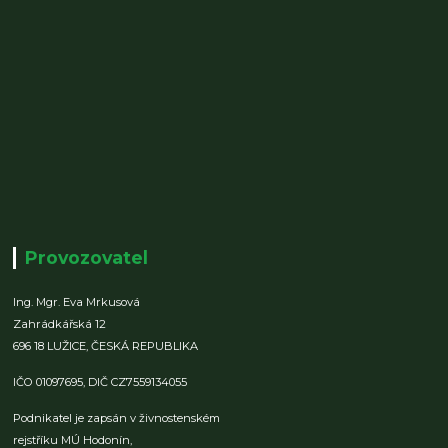
Provozovatel
Ing. Mgr. Eva Mrkusová
Zahrádkářská 12
696 18 LUŽICE,
ČESKÁ REPUBLIKA
IČO 01097695,
DIČ CZ7559134055
Podnikatel je zapsán v živnostenském
rejstříku MÚ Hodonín,