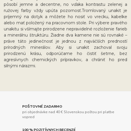
pôsobí jemne a decentne, no vďaka kontrastu zelenej a
ružovej farby vždy upúta pozornosť.Tromlovaný unakit je
príjemný na dotyk a môžete ho nosiť vo vrecku, kabelke
alebo mať položený na pracovnom stole. Pri výbere pravého
unakitu si všímajte prirodzene nepravidelné rozloženie farieb
a minerálnu štruktúru. Žiadne dva kamene nie sú rovnaké –
práve táto jedinečnosť je jednou z najväčších predností
prírodných minerálov. Aby si unakit zachoval svoju
prirodzenú krásu, odporúčame ho čistiť šetrne, bez
agresívnych chemických prípravkov, a chrániť ho pred
silnými nárazmi.
POŠTOVNÉ ZADARMO
pri objednávke nad 40 € Slovenskou poštou pri platbe
vopred
100 % POZITÍVNYCH RECENZIÍ