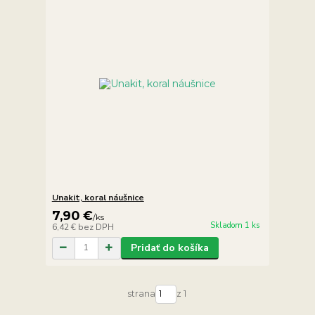
Unakit, koral náušnice
7,90 €
/
ks
Skladom 1 ks
6,42 €
bez DPH
Pridať do košíka
strana
z 1