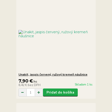
Unakit, jaspis červený, ružový kremeň náušnice
7,90 €
/
ks
Skladom 1 ks
6,42 €
bez DPH
Pridať do košíka