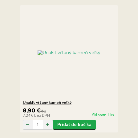
Unakit vŕtaný kameň veľký
8,90 €
/
ks
Skladom 1 ks
7,24 €
bez DPH
Pridať do košíka