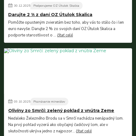
30
.
12
.
2025
Podporujeme OZ Útulok Skalica
Darujte 2 % z daní OZ Útulok Skalica
Pomôžte opusteným zvieratám bez toho, aby vás to stálo čo i len
euro navyše. Darujte 2 % zo svojich daní OZ Útulok Skalica a
podporte starostlivosť o ...
čítať celé
09
.
10
.
2025
Poznávanie minerálov
Olivíny zo Smrčí: zelený poklad z vnútra Zeme
Neďaleko Železného Brodu sa v Smrčí nachádza nenápadný lom.
Na prvý pohľad vyzerá ako obyčajný čadičový lom, ale v
skutočnosti ukrýva jedno z najpozor...
čítať celé