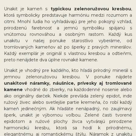
Unakit je kameň s
typickou zelenoružovou kresbou
,
ktorá symbolicky predstavuje harmóniu medzi rozumom a
citmi. Mnohí ľudia ho vyhľadávajú pre jeho pokojný vzhľad,
prirodzenú farebnosť a jemnú symboliku spájanú s
vnútornou rovnováhou a osobným rastom. Každý kus
unakitu v našej ponuke starostlivo vyberáme, od
tromlovaných kameňov až po šperky z pravých minerálov.
Každý exemplár je originál s vlastnou kresbou a odtieňmi,
preto nenájdete dva úplne rovnaké kamene.
Unakit je vhodný pre každého, kto hľadá prírodný minerál s
jemnou zelenoružovou kresbou. V ponuke nájdete
unakitové náramky, náušnice, prívesky aj tromlované
kamene
vhodné do zbierky, na každodenné nosenie alebo
ako originálny darček. Niekde prevláda zelený epidot, inde
ružový živec alebo svetlejšie partie kremeňa, čo robí každý
kameň jedinečným. Ak hľadáte nenápadný, no zaujímavý
šperk, unakit je výbornou voľbou. Zelené časti tvorené
epidotom a ružové plochy živca vytvárajú prirodzene
harmonickú kresbu, ktorá sa hodí k prírodnému,
elegantnému aj romantickému štýlu. Náramok z unakitu