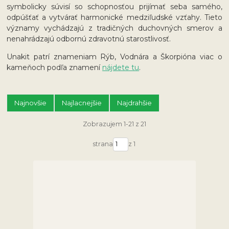
symbolicky súvisí so schopnosťou prijímať seba samého,
odpúšťať a vytvárať harmonické medziľudské vzťahy. Tieto
významy vychádzajú z tradičných duchovných smerov a
nenahrádzajú odbornú zdravotnú starostlivosť.
Unakit patrí znameniam Rýb, Vodnára a Škorpióna viac o
kameňoch podľa znamení
nájdete tu
.
Najnovšie
Najlacnejšie
Najdrahšie
Zobrazujem 1-21 z 21
strana
z 1