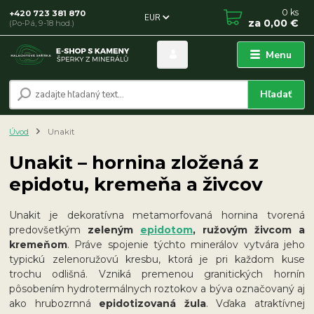
0
ks
+420 723 381 870
EUR
za
0,00 €
(Po-Pá, 9-18 hod.)
Menu
Hľadať
Úvod
Unakit
Unakit – hornina zložená z
epidotu, kremeňa a živcov
Unakit je dekoratívna metamorfovaná hornina tvorená
predovšetkým
zeleným
epidotom
, ružovým živcom a
kremeňom
. Práve spojenie týchto minerálov vytvára jeho
typickú zelenoružovú kresbu, ktorá je pri každom kuse
trochu odlišná. Vzniká premenou granitických hornín
pôsobením hydrotermálnych roztokov a býva označovaný aj
ako hrubozrnná
epidotizovaná žula
. Vďaka atraktívnej