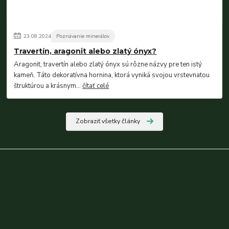
23
.
08
.
2024
Poznávanie minerálov
Travertín, aragonit alebo zlatý ónyx?
Aragonit, travertín alebo zlatý ónyx sú rôzne názvy pre ten istý
kameň. Táto dekoratívna hornina, ktorá vyniká svojou vrstevnatou
štruktúrou a krásnym...
čítať celé
Zobraziť všetky články