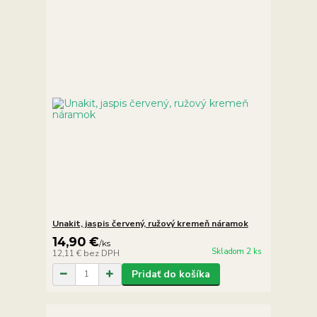
Unakit, jaspis červený, ružový kremeň náramok
14,90 €
/
ks
Skladom 2 ks
12,11 €
bez DPH
Pridať do košíka