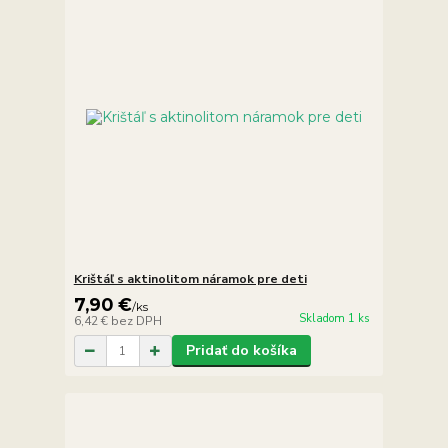
Krištáľ s aktinolitom náramok pre deti
7,90 €
/
ks
Skladom 1 ks
6,42 €
bez DPH
Pridať do košíka