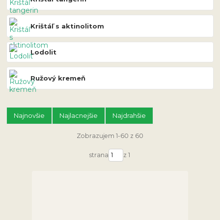
Krištáľ s aktinolitom
Lodolit
Ružový kremeň
Najnovšie
Najlacnejšie
Najdrahšie
Zobrazujem 1-60 z 60
strana
z 1