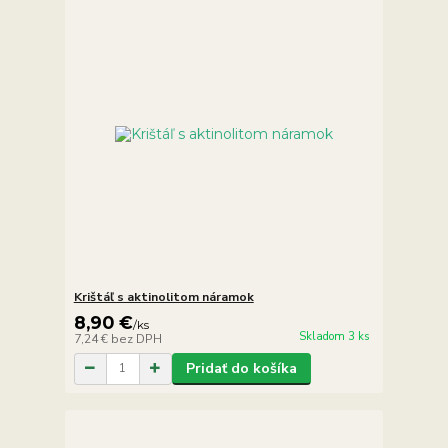
Krištáľ s aktinolitom náramok
8,90 €
/
ks
Skladom 3 ks
7,24 €
bez DPH
Pridať do košíka