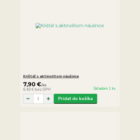
Krištáľ s aktinolitom náušnice
7,90 €
/
ks
Skladom 1 ks
6,42 €
bez DPH
Pridať do košíka