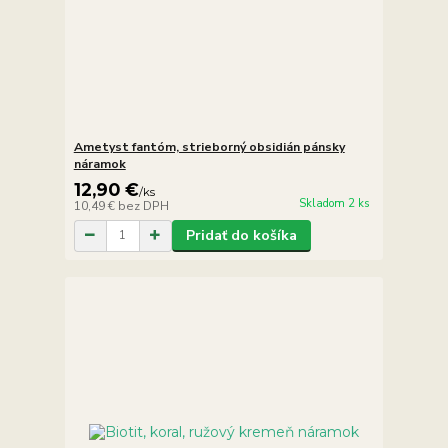
Ametyst fantóm, strieborný obsidián pánsky
náramok
12,90 €
/
ks
Skladom 2 ks
10,49 €
bez DPH
Pridať do košíka