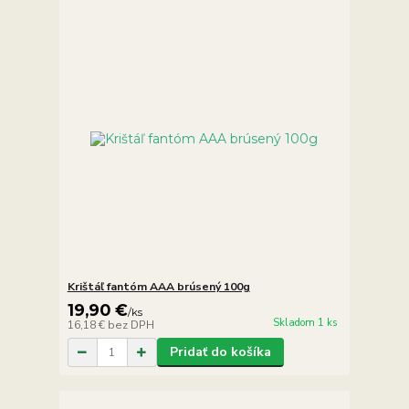
Krištáľ fantóm AAA brúsený 100g
19,90 €
/
ks
Skladom 1 ks
16,18 €
bez DPH
Pridať do košíka