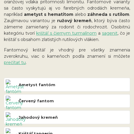
oranžovej vďaka prítomnosti limonitu. Fantomové varianty
sa často vyskytujú aj vo farebných odrodách kremeňa,
napríklad
ametyst s hematitom
alebo
záhneda s rutilom
.
Zaujímavou variantou je
ružový kremeň
, ktorý býva často
zámerne zamieňaný za rodonit či rodochrozit. Osobitnú
kategóriu tvorí
krištáľ s čiernym turmalínom
a
sagenit
, čo je
krištáľ s obsahom zlatistých rutilových vlákien.
Fantomový krištáľ je vhodný pre všetky znamenia
zverokruhu, viac o kameňoch podľa znamení si môžete
prečítať tu
.
Ametyst fantóm
Červený fantom
Jahodový kremeň
Krištáľ tangerin