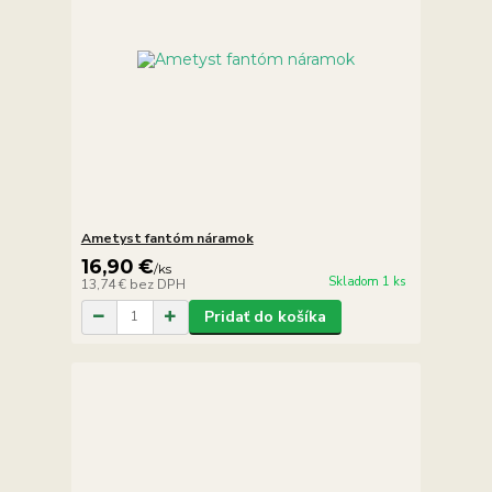
Ametyst fantóm náramok
16,90 €
/
ks
Skladom 1 ks
13,74 €
bez DPH
Pridať do košíka