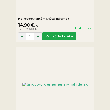
Heliotrop, fantóm krištáľ náramok
14,90 €
/
ks
Skladom 1 ks
12,11 €
bez DPH
Pridať do košíka