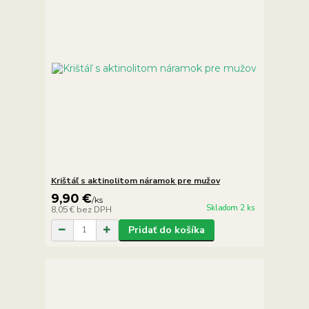
Krištáľ s aktinolitom náramok pre mužov
9,90 €
/
ks
Skladom 2 ks
8,05 €
bez DPH
Pridať do košíka