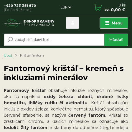
0
ks
+420 723 381 870
EUR
za
0,00 €
(Po-Pá, 9-18 hod.)
Menu
Hľadať
Úvod
Krištáľ fantom
Fantomový krištáľ – kremeň s
inkluziami minerálov
Fantomový krištáľ
obsahuje inklúzie rôznych minerálov,
ako sú napríklad
oxidy železa, chlorit, drobné lístky
hematitu, ihličky rutilu či aktinolitu
. Krištáľ obsahujúci
inklúzie oxidov železa, konkrétne hematitu, ktorý spôsobuje
červené sfarbenie, sa nazýva
červený fantóm
. Krištáľ so
zrastlicami chrómu a ďalších minerálov sa označuje ako
lodolit
.
Žltý fantóm
je sfarbený do odtieňov žltej, hnedej a