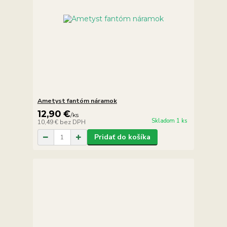
Ametyst fantóm náramok
12,90 €
/
ks
Skladom 1 ks
10,49 €
bez DPH
Pridať do košíka