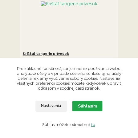
Krištáľ tangerin prívesok
19,90 €
/
ks
Skladom 1 ks
16,18 €
bez DPH
Pre základnú funkčnosť, spríjemnenie používania webu,
analytické účely a v prípade udelenia súhlasu aj na účely
Pridať do košíka
cielenia reklamy využívame súbory cookies. Nastavenie
vlastných preferencií cookies môžete kedykoľvek upraviť
odkazom v spodnej časti stránok.
Súhlasím
Nastavenia
Súhlas môžete odmietnuť
tu
.