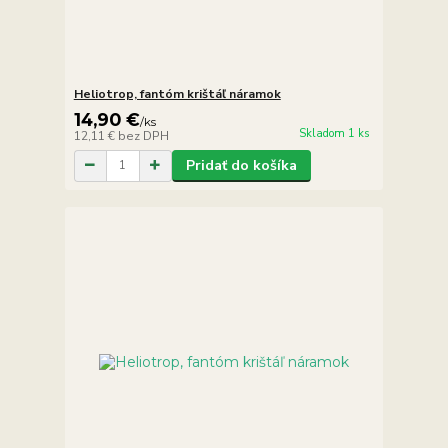
Heliotrop, fantóm krištáľ náramok
14,90 €
/
ks
Skladom 1 ks
12,11 €
bez DPH
Pridať do košíka