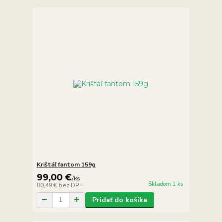
Krištáľ fantom 159g
99,00 €
/
ks
Skladom 1 ks
80,49 €
bez DPH
Pridať do košíka