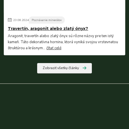
23
.
08
.
2024
Poznávanie minerálov
Travertín, aragonit alebo zlatý ónyx?
Aragonit, travertín alebo zlatý ónyx sú rôzne názvy pre ten istý
kameň. Táto dekoratívna hornina, ktorá vyniká svojou vrstevnatou
štruktúrou a krásnym...
čítať celé
Zobraziť všetky články