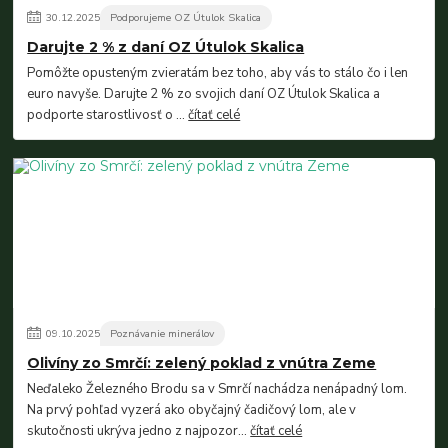
30
.
12
.
2025
Podporujeme OZ Útulok Skalica
Darujte 2 % z daní OZ Útulok Skalica
Pomôžte opusteným zvieratám bez toho, aby vás to stálo čo i len
euro navyše. Darujte 2 % zo svojich daní OZ Útulok Skalica a
podporte starostlivosť o ...
čítať celé
09
.
10
.
2025
Poznávanie minerálov
Olivíny zo Smrčí: zelený poklad z vnútra Zeme
Neďaleko Železného Brodu sa v Smrčí nachádza nenápadný lom.
Na prvý pohľad vyzerá ako obyčajný čadičový lom, ale v
skutočnosti ukrýva jedno z najpozor...
čítať celé