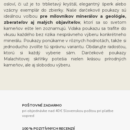
osloví, či už je to trblietavý kryštál, elegantný šperk alebo
vzácny exemplár do zbierky. Naše darčekové poukazy sú
ideálnou voľbou
pre milovníkov minerálov a geológie,
zberateľov aj malých objaviteľov
, ktorí sa so svetom
kameňov ešte len zoznamujú. Vďaka poukazu sa trafíte do
vkusu každého bez rizika nesprávneho výberu konkrétneho
minerálu. Poukazy ponúkame v rôznych hodnotách, takže si
jednoducho zvolíte tú správnu variantu. Obdarujte radosťou,
ktorú si každý vyberie sám. Darčekové poukazy
Malachitovej skříňky potešia nielen krásou prírodných
kameňov, ale aj slobodou výberu.
POŠTOVNÉ ZADARMO
pri objednávke nad 40 € Slovenskou poštou pri platbe
vopred
100 % POZITÍVNYCH RECENZIÍ