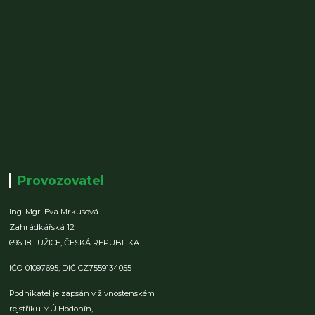
Provozovatel
Ing. Mgr. Eva Mrkusová
Zahrádkářská 12
696 18 LUŽICE,
ČESKÁ REPUBLIKA
IČO 01097695,
DIČ CZ7559134055
Podnikatel je zapsán v živnostenském
rejstříku MÚ Hodonín,