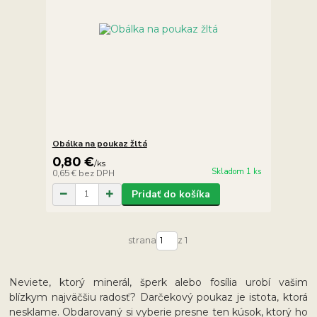
Obálka na poukaz žltá
0,80 €
/
ks
Skladom 1 ks
0,65 €
bez DPH
Pridať do košíka
strana
z 1
Neviete, ktorý minerál, šperk alebo fosília urobí vašim
blízkym najväčšiu radosť? Darčekový poukaz je istota, ktorá
nesklame. Obdarovaný si vyberie presne ten kúsok, ktorý ho