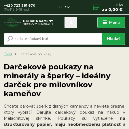
0
ks
+420 723 381 870
EUR
za
0,00 €
(Po-Pá, 9-18 hod.)
Menu
Hľadať
Úvod
Darčekové poukazy
Darčekové poukazy na
minerály a šperky – ideálny
darček pre milovníkov
kameňov
Chcete darovať šperk z drahých kameňov a neviete presne,
ktorý vybrať? Darujte darčekový poukaz na nákup v
Malachitovej skrinke. Poukazy sú vytlačené
na
štruktúrovaný papier, majú neobmedzenú platnosť
a