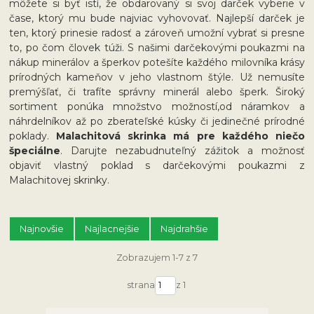
môžete si byť istí, že obdarovaný si svoj darček vyberie v
čase, ktorý mu bude najviac vyhovovať. Najlepší darček je
ten, ktorý prinesie radosť a zároveň umožní vybrať si presne
to, po čom človek túži. S našimi darčekovými poukazmi na
nákup minerálov a šperkov potešíte každého milovníka krásy
prírodných kameňov v jeho vlastnom štýle. Už nemusíte
premýšľať, či trafíte správny minerál alebo šperk. Široký
sortiment ponúka množstvo možností,od náramkov a
náhrdelníkov až po zberateľské kúsky či jedinečné prírodné
poklady.
Malachitová skrinka má pre každého niečo
špeciálne
. Darujte nezabudnuteľný zážitok a možnosť
objaviť vlastný poklad s darčekovými poukazmi z
Malachitovej skrinky.
Najnovšie
Najlacnejšie
Najdrahšie
Zobrazujem 1-7 z 7
strana
z 1