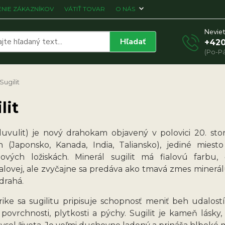
NIE ZÁKAZNÍKOV
VÁTIŤ TOVAR
O NÁS
Neviet
Hľadať
+420
(Po-Pá
Sugilit
lit
(luvulit) je nový drahokam objavený v polovici 20. sto
h (Japonsko, Kanada, India, Taliansko), jediné mies
vých ložiskách. Minerál sugilit má fialovú farbu
alovej, ale zvyčajne sa predáva ako tmavá zmes minerálu
 drahá.
rike sa sugilitu pripisuje schopnosť meniť beh udalost
 povrchnosti, plytkosti a pýchy. Sugilit je kameň lá