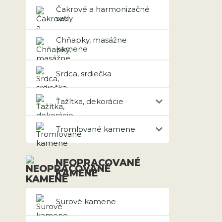
Čakrové a harmonizačné
sady
Chňapky, masážne
kamene
Srdca, srdiečka
Ťažítka, dekorácie
Tromlované kamene
NEOPRACOVANÉ
KAMENE
Surové kamene