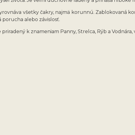
ysel života. Je veľmi duchovne ladený a prináša hlboké 
vyrovnáva všetky čakry, najmä korunnú. Zablokovaná kor
 porucha alebo závislosť.
je priradený k znameniam Panny, Strelca, Rýb a Vodnára