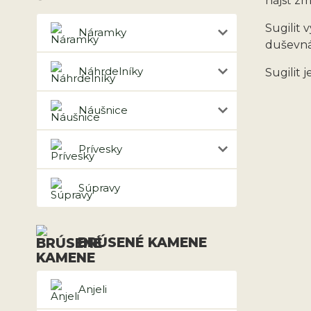
nájsť zm
Sugilit 
Náramky
duševná
Náhrdelníky
Sugilit 
Náušnice
Prívesky
Súpravy
BRÚSENÉ KAMENE
Anjeli