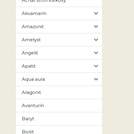
Achát stromčekový
Akvamarín
Amazonit
Ametyst
Angelit
Apatit
Aqua aura
Aragonit
Avanturín
Baryt
Biotit