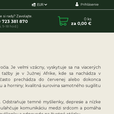
Prihlásenie
EUR
e si rady? Zavolajte.
0
ks
 723 381 870
za
0,00 €
, 9-18 hod.)
ročia. Je veľmi vzácny, vyskytuje sa na viacerých
to ťažby je v Južnej Afrike, kde sa nachádza v
, často prechádza do červenej alebo dokonca
 a horniny; kvalitná surovina samotného sugilitu
í. Odstraňuje temné myšlienky, depresie a nízke
sky, uľahčuje komunikáciu medzi srdcom a pomáha