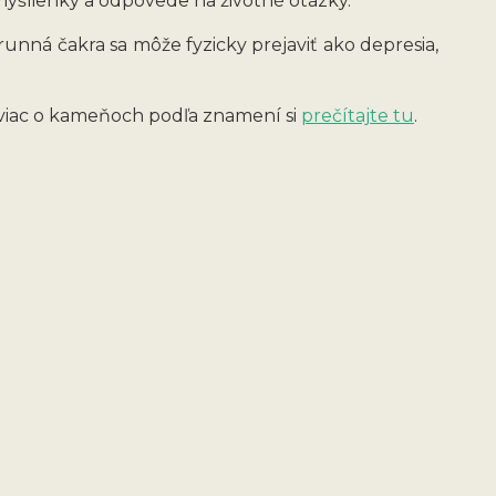
myšlienky a odpovede na životné otázky.
unná čakra sa môže fyzicky prejaviť ako depresia,
, viac o kameňoch podľa znamení si
prečítajte tu
.