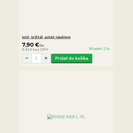
Iolit, krištáľ, achát náušnice
7,90 €
/
ks
Skladom 2 ks
6,42 €
bez DPH
Pridať do košíka