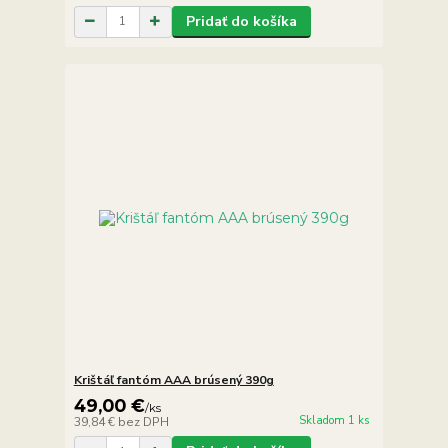
Pridať do košíka
Krištáľ fantóm AAA brúsený 390g
49,00 €
/
ks
Skladom 1 ks
39,84 €
bez DPH