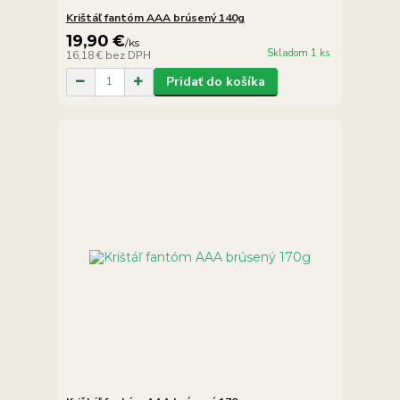
Krištáľ fantóm AAA brúsený 140g
19,90 €
/
ks
Skladom 1 ks
16,18 €
bez DPH
Pridať do košíka