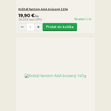
Krištáľ fantóm AAA brúsený 123g
19,90 €
/
ks
Skladom 1 ks
16,18 €
bez DPH
Pridať do košíka