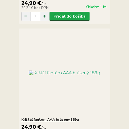
24,90 €
/
ks
Skladom 1 ks
20,24 €
bez DPH
Pridať do košíka
Krištáľ fantóm AAA brúsený 189g
24,90 €
/
ks