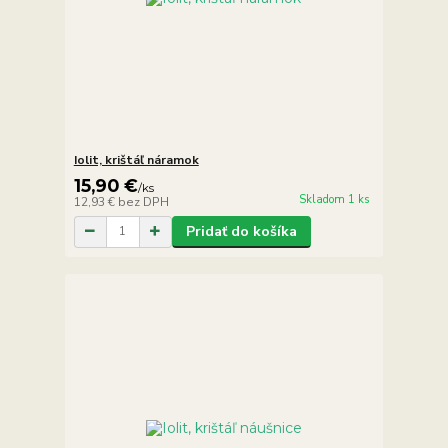
Iolit, krištáľ náramok
15,90 €
/
ks
Skladom 1 ks
12,93 €
bez DPH
Pridať do košíka