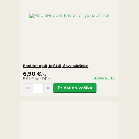
Boulder opál, krištáľ, ónyx náušnice
6,90 €
/
ks
Skladom 1 ks
5,61 €
bez DPH
Pridať do košíka