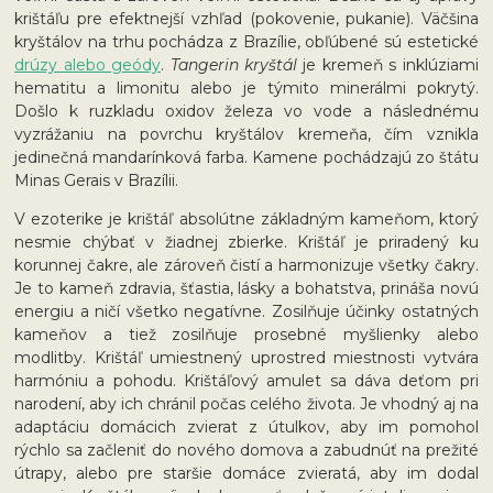
krištáľu pre efektnejší vzhľad (pokovenie, pukanie). Väčšina
kryštálov na trhu pochádza z Brazílie, obľúbené sú estetické
drúzy alebo geódy
.
Tangerin kryštál
je kremeň s inklúziami
hematitu a limonitu alebo je týmito minerálmi pokrytý.
Došlo k ruzkladu oxidov železa vo vode a následnému
vyzrážaniu na povrchu kryštálov kremeňa, čím vznikla
jedinečná mandarínková farba. Kamene pochádzajú zo štátu
Minas Gerais v Brazílii.
V ezoterike je krištáľ absolútne základným kameňom, ktorý
nesmie chýbať v žiadnej zbierke. Krištáľ je priradený ku
korunnej čakre, ale zároveň čistí a harmonizuje všetky čakry.
Je to kameň zdravia, šťastia, lásky a bohatstva, prináša novú
energiu a ničí všetko negatívne. Zosilňuje účinky ostatných
kameňov a tiež zosilňuje prosebné myšlienky alebo
modlitby. Krištáľ umiestnený uprostred miestnosti vytvára
harmóniu a pohodu. Krištáľový amulet sa dáva deťom pri
narodení, aby ich chránil počas celého života. Je vhodný aj na
adaptáciu domácich zvierat z útulkov, aby im pomohol
rýchlo sa začleniť do nového domova a zabudnúť na prežité
útrapy, alebo pre staršie domáce zvieratá, aby im dodal