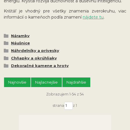
energiu. Kryštál rozvíja duchovnosť a duševnú inteligenciu.
Krištáľ je vhodný pre všetky znamenia zverokruhu, viac
informácií o kameňoch podľa znamení
nájdete tu
.
Náramky
Náušnice
Náhrdelníky a prívesky
Chňapky a okrúhliaky
Dekoračné kamene a hroty
Najnovšie
Najlacnejšie
Najdrahšie
Zobrazujem 1-54 z 54
strana
z 1