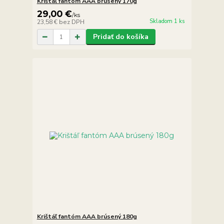
Krištáľ fantóm AAA brúsený 170g
29,00 €
/
ks
Skladom 1 ks
23,58 €
bez DPH
Pridať do košíka
Krištáľ fantóm AAA brúsený 180g