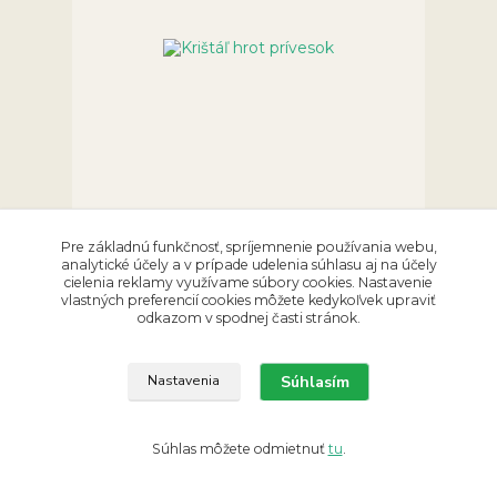
Krištáľ hrot prívesok
Pre základnú funkčnosť, spríjemnenie používania webu,
6,90 €
/
ks
analytické účely a v prípade udelenia súhlasu aj na účely
Skladom 1 ks
5,61 €
bez DPH
cielenia reklamy využívame súbory cookies. Nastavenie
vlastných preferencií cookies môžete kedykoľvek upraviť
Pridať do košíka
odkazom v spodnej časti stránok.
Súhlasím
Nastavenia
Súhlas môžete odmietnuť
tu
.