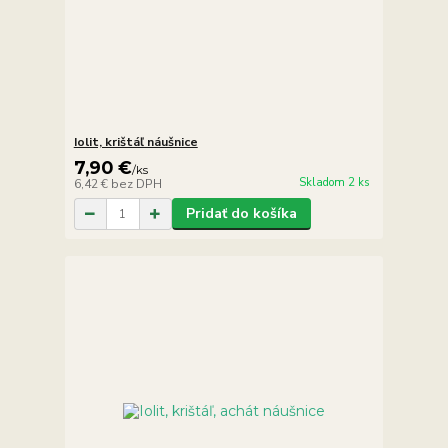
Iolit, krištáľ náušnice
7,90 €
/
ks
Skladom 2 ks
6,42 €
bez DPH
Pridať do košíka