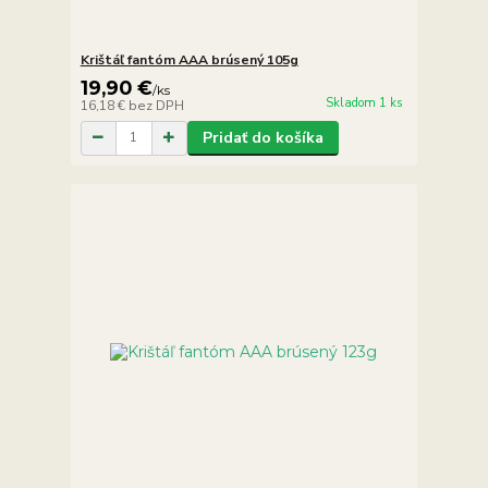
Krištáľ fantóm AAA brúsený 105g
19,90 €
/
ks
Skladom 1 ks
16,18 €
bez DPH
Pridať do košíka