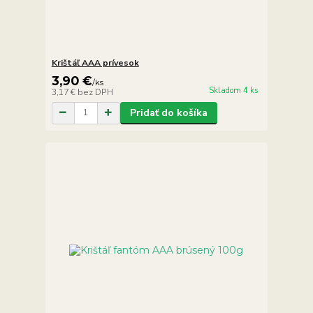
Krištáľ AAA prívesok
3,90 €
/
ks
Skladom 4 ks
3,17 €
bez DPH
Pridať do košíka