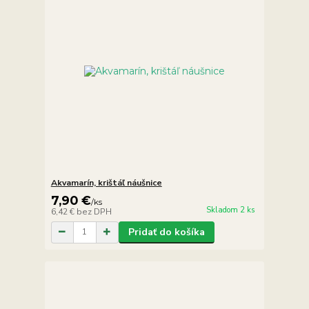
Akvamarín, krištáľ náušnice
7,90 €
/
ks
Skladom 2 ks
6,42 €
bez DPH
Pridať do košíka