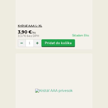
Krištáľ AAA L-XL
3,90 €
/
ks
Skladom 8 ks
3,17 €
bez DPH
Pridať do košíka