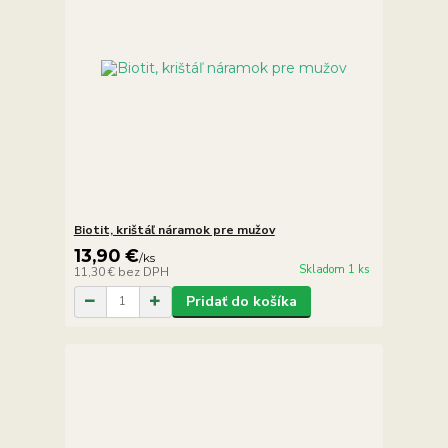
Biotit, krištáľ náramok pre mužov
13,90 €
/
ks
Skladom 1 ks
11,30 €
bez DPH
Pridať do košíka