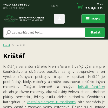
0
ks
+420 723 381 870
EUR
za
0,00 €
(Po-Pá, 9-18 hod.)
Menu
Hľadať
Úvod
Krištáľ
Krištáľ
Krištáľ je variantom číreho kremeňa a má veľký význam pre
šperkárstvo a sklárstvo, používa sa aj v strojárstve a pri
výrobe rôznych prístrojov (napr. v optike). Krištáľ je
priehľadný, biely, mliečny a môže obsahovať inklúzie iných
minerálov. Takýto kremeň sa nazýva
krištáľ fantóm
;
obsahuje rôzne minerály, ako sú oxidy železa, chlorit, drobné
plátky hematitu, ihličky rutilu alebo aktinolitu. Osobitnou
kategóriou je
krištáľ s čiernym turmalínom
; táto asociácia je
veľmi častá a zároveň veľmi estetická. Bežné sú aj úpravy