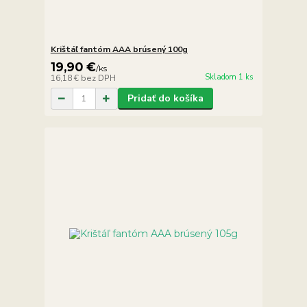
Krištáľ fantóm AAA brúsený 100g
19,90 €
/
ks
Skladom 1 ks
16,18 €
bez DPH
Pridať do košíka