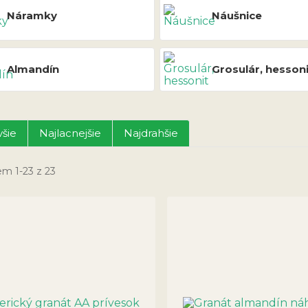
Náramky
Náušnice
Almandín
Grosulár, hessoni
šie
Najlacnejšie
Najdrahšie
em 1-23 z 23