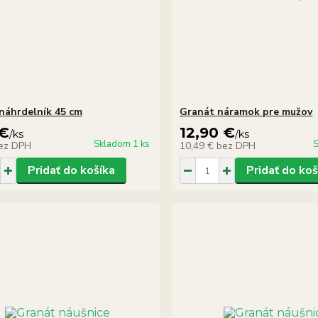
náhrdelník 45 cm
Granát náramok pre mužov
 €
12,90 €
/
ks
/
ks
Skladom 1 ks
S
ez DPH
10,49 €
bez DPH
Pridať do košíka
Pridať do koš