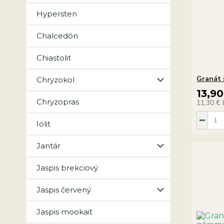
Hypersten
Chalcedón
Chiastolit
Granát 
Chryzokol
13,90
Chryzopras
11,30 €
Iolit
Jantár
Jaspis brekciový
Jaspis červený
Jaspis mookait