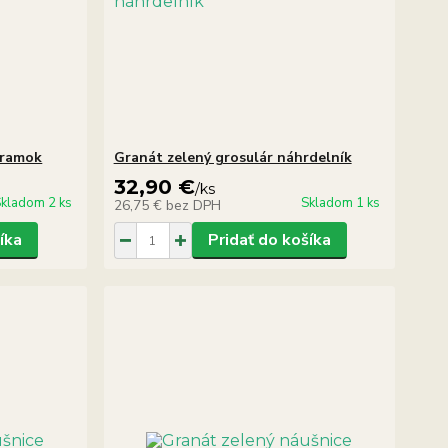
áramok
Granát zelený grosulár náhrdelník
32,90 €
/
ks
kladom 2 ks
Skladom 1 ks
26,75 €
bez DPH
íka
Pridať do košíka