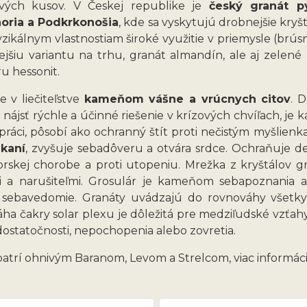
vých kusov. V Českej republike je
český granát 
oria a Podkrkonošia
, kde sa vyskytujú drobnejšie kry
yzikálnym vlastnostiam široké využitie v priemysle (brús
ejšiu variantu na trhu, granát almandín, ale aj zele
u hessonit.
e v liečiteľstve
kameňom vášne a vrúcnych citov
. 
nájsť rýchle a účinné riešenie v krízových chvíľach, je
j práci, pôsobí ako ochranný štít proti nečistým myšli
kaní
, zvyšuje sebadôveru a otvára srdce. Ochraňuje de
orskej chorobe a proti utopeniu. Mrežka z kryštálov
i a narušiteľmi. Grosulár je kameňom sebapoznania a 
 sebavedomie. Granáty uvádzajú do rovnováhy všetky 
a čakry solar plexu je dôležitá pre medziľudské vzťahy. 
dostatočnosti, nepochopenia alebo zovretia.
patrí ohnivým Baranom, Levom a Strelcom, viac informá