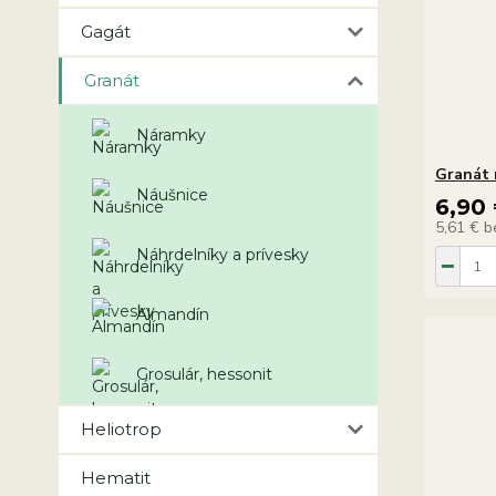
Gagát
Granát
Náramky
Granát 
Náušnice
6,90
5,61 €
b
Náhrdelníky a prívesky
Almandín
Grosulár, hessonit
Heliotrop
Hematit