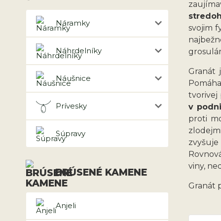
zaujíma
stredoh
Náramky
svojim f
najbežn
Náhrdelníky
grosulár
Granát j
Náušnice
Pomáha 
tvorive
Prívesky
v podni
proti m
zlodejm
Súpravy
zvyšuje
Rovnováh
viny, ne
BRÚSENÉ KAMENE
Granát 
Anjeli