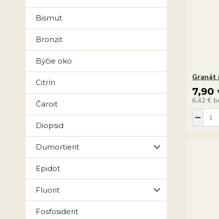
Bismut
Bronzit
Býčie oko
Granát 
Citrín
7,90
6,42 €
b
Čaroit
Diopsid
Dumortierit
Epidot
Fluorit
Fosfosiderit