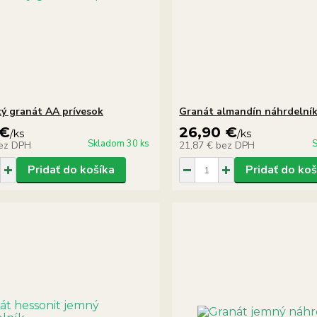
ký granát AA prívesok
Granát almandín náhrdelní
 €
26,90 €
/
ks
/
ks
Skladom 30 ks
S
ez DPH
21,87 €
bez DPH
Pridať do košíka
Pridať do koš