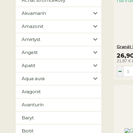
Achát stromčekový
Akvamarín
Amazonit
Ametyst
Granát 
Angelit
26,9
21,87 €
Apatit
Aqua aura
Aragonit
Avanturín
Baryt
Biotit