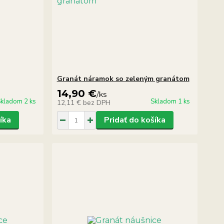
Granát náramok so zeleným granátom
14,90 €
/
ks
kladom 2 ks
Skladom 1 ks
12,11 €
bez DPH
íka
Pridať do košíka