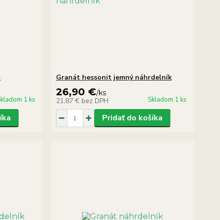
k
Granát hessonit jemný náhrdelník
26,90 €
/
ks
kladom 1 ks
Skladom 1 ks
21,87 €
bez DPH
íka
Pridať do košíka