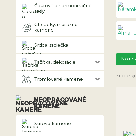
Čakrové a harmonizačné
sady
Chňapky, masážne
kamene
Srdca, srdiečka
Najnov
Ťažítka, dekorácie
Zobrazuj
Tromlované kamene
NEOPRACOVANÉ
KAMENE
Surové kamene