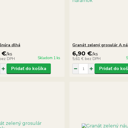
šnúra dlhá
Granát zelený grosulár A n
 €
6,90 €
/
ks
/
ks
Skladom 1 ks
S
bez DPH
5,61 €
bez DPH
Pridať do košíka
Pridať do koš