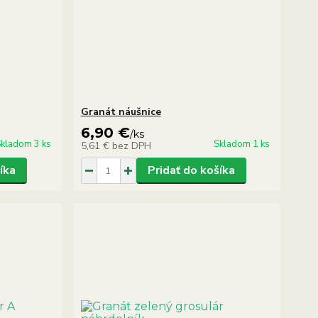
Granát náušnice
6,90 €
/
ks
kladom 3 ks
Skladom 1 ks
5,61 €
bez DPH
íka
Pridať do košíka