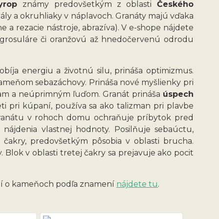
pyrop
známy predovšetkým z oblasti
Českého
štály a okruhliaky v náplavoch. Granáty majú vďaka
ne a rezacie nástroje, abrazíva). V e-shope nájdete
né grosuláre či oranžovú až hnedočervenú odrodu
Dobíja energiu a životnú silu, prináša optimizmus.
 kameňom sebazáchovy. Prináša nové myšlienky pri
enkam a neúprimným ľuďom. Granát prináša
úspech
ti pri kúpaní, používa sa ako talizman pri plavbe
 granátu v rohoch domu ochraňuje príbytok pred
nájdenia vlastnej hodnoty. Posilňuje sebaúctu,
čakry, predovšetkým pôsobia v oblasti brucha.
Blok v oblasti tretej čakry sa prejavuje ako pocit
cií o kameňoch podľa znamení
nájdete tu
.