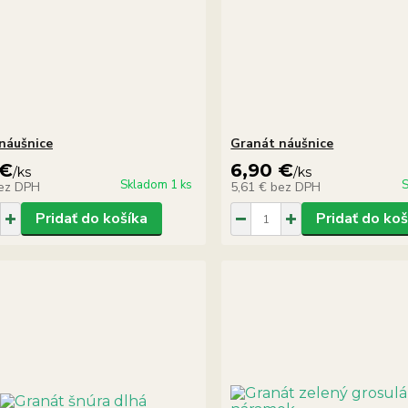
náušnice
Granát náušnice
 €
6,90 €
/
ks
/
ks
Skladom 1 ks
S
ez DPH
5,61 €
bez DPH
Pridať do košíka
Pridať do koš