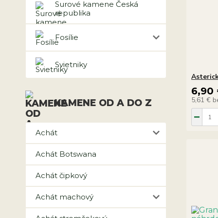
Surové kamene Česká
republika
Fosílie
Svietniky
Asteric
6,90
5,61 €
b
KAMENE OD A DO Z
Achát
Achát Botswana
Achát čipkový
Achát machový