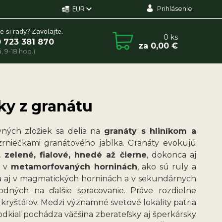
Prihlásenie
EUR
e si rady? Zavolajte.
0
ks
 723 381 870
za
0,00 €
, 9-18 hod.)
rky z granátu
vných zložiek sa delia na
granáty s hliníkom a
rniečkami granátového jablka. Granáty evokujú
, zelené, fialové, hnedé až čierne
, dokonca aj
 v
metamorfovaných horninách
, ako sú ruly a
 sa aj v magmatických horninách a v sekundárnych
dných na ďalšie spracovanie. Práve rozdielne
 kryštálov. Medzi významné svetové lokality patria
 odkiaľ pochádza väčšina zberateľsky aj šperkársky