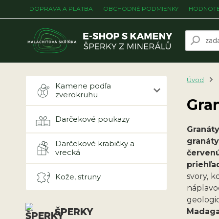
DOPRAVA A PLATBA
OBCHODNÉ PODMIENKY
HODNOTE
Úvod
Kamene podľa
zverokruhu
Gran
Darčekové poukazy
Granát
granát
Darčekové krabičky a
vrecká
červenú
priehľa
svory, 
Kože, struny
náplavo
geologic
ŠPERKY
Madagas