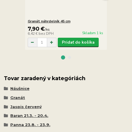
Granát náhrdelník 45 cm
Jaspis červ
7,90 €
2,90 €
/
ks
/
ks
Skladom 1 ks
6,42 €
bez DPH
2,36 €
bez D
Pridať do košíka
Tovar zaradený v kategóriách
Náušnice
Granát
Jaspis červený
Baran 21.3. - 20.4.
Panna 23.8. - 23.9.