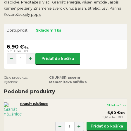
krabičke. Prečítajte si viac: Granát: energia, vášeň, emócie Jaspis:
kameň pre ženy Znamenie zverokruhu: Baran, Strelec, Lev, Panna,
Kozorožec
celý popis
Dostupnosť
Skladom 1 ks
6,90 €
/
ks
5,61 €
bez DPH
Pridať do košíka
Číslo produktu:
CNUK4SRjascegr
Výrobca:
Malachitová skříňka
Podobné produkty
Granát náušnice
Skladom 1 ks
6,90 €
/
ks
5,61 €
bez DPH
Pridať do košíka