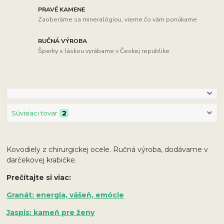
PRAVÉ KAMENE
Zaoberáme sa mineralógiou, vieme čo vám ponúkame
RUČNÁ VÝROBA
Šperky s láskou vyrábame v Českej republike
Súvisiaci tovar
2
Kovodiely z chirurgickej ocele. Ručná výroba, dodávame v
darčekovej krabičke.
Prečítajte si viac:
Granát: energia, vášeň, emócie
Jaspis: kameň pre ženy