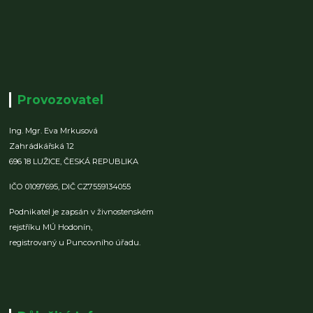
Provozovatel
Ing. Mgr. Eva Mrkusová
Zahrádkářská 12
696 18 LUŽICE,
ČESKÁ REPUBLIKA
IČO 01097695,
DIČ CZ7559134055
Podnikatel je zapsán v živnostenském
rejstříku MÚ Hodonín,
registrovaný u Puncovního úřadu.