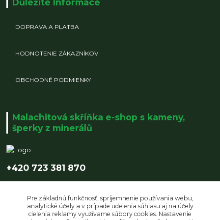
Důležité Informace
DOPRAVA A PLATBA
HODNOTENIE ZÁKAZNÍKOV
OBCHODNÉ PODMIENKY
Malachitová skříňka e-shop s kameny,
šperky z minerálů
+420 723 381 870
info@malachitovaskrinka.cz
Pre základnú funkčnosť, spríjemnenie používania webu,
analytické účely a v prípade udelenia súhlasu aj na účely
cielenia reklamy využívame súbory cookies. Nastavenie