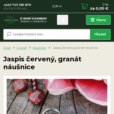
0
ks
+420 723 381 870
EUR
za
0,00 €
(Po-Pá, 9-18 hod.)
Menu
Hľadať
Úvod
Granát
Náušnice
Jaspis červený, granát náušnice
Jaspis červený, granát
náušnice