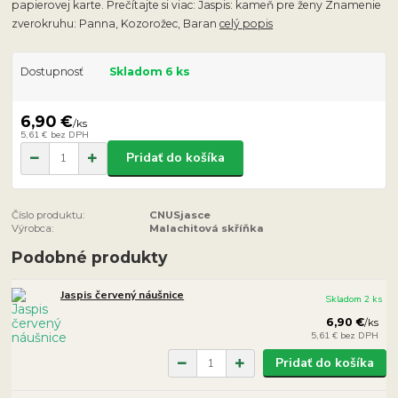
papierovej karte. Prečítajte si viac: Jaspis: kameň pre ženy Znamenie
zverokruhu: Panna, Kozorožec, Baran
celý popis
Dostupnosť
Skladom 6 ks
6,90 €
/
ks
5,61 €
bez DPH
Pridať do košíka
Číslo produktu:
CNUSjasce
Výrobca:
Malachitová skříňka
Podobné produkty
Jaspis červený náušnice
Skladom 2 ks
6,90 €
/
ks
5,61 €
bez DPH
Pridať do košíka