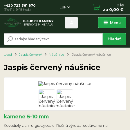
0
ks
+420 723 381 870
EUR
za
0,00 €
(Po-Pá, 9-18 hod.)
Menu
Hľadať
Úvod
Jaspis červený
Náušnice
Jaspis červený náušnice
Jaspis červený náušnice
kamene 5-10 mm
Kovodiely z chirurgickej ocele. Ručná výroba, dodávame na