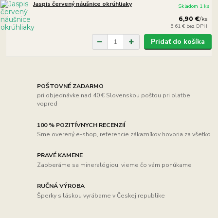
Jaspis červený náušnice okrúhliaky
Skladom 1 ks
6,90 €
/
ks
5,61 €
bez DPH
Pridať do košíka
POŠTOVNÉ ZADARMO
pri objednávke nad 40 € Slovenskou poštou pri platbe
vopred
100 % POZITÍVNYCH RECENZIÍ
Sme overený e-shop, referencie zákazníkov hovoria za všetko
PRAVÉ KAMENE
Zaoberáme sa mineralógiou, vieme čo vám ponúkame
RUČNÁ VÝROBA
Šperky s láskou vyrábame v Českej republike