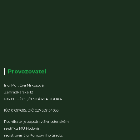
Provozovatel
Ing. Mgr. Eva Mrkusová
Zahrádkářská 12
696 18 LUŽICE,
ČESKÁ REPUBLIKA
IČO 01097695,
DIČ CZ7559134055
Podnikatel je zapsán v živnostenském
rejstříku MÚ Hodonín,
registrovaný u Puncovního úřadu.