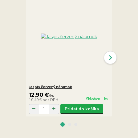
Jaspis červený náramok
Jaspis červ
12,90 €
16,90 €
/
ks
/
Skladom 1 ks
10,49 €
bez DPH
13,74 €
bez 
Pridať do košíka