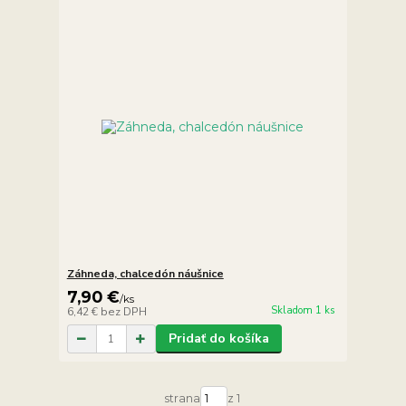
Záhneda, chalcedón náušnice
7,90 €
/
ks
Skladom 1 ks
6,42 €
bez DPH
Pridať do košíka
strana
z 1