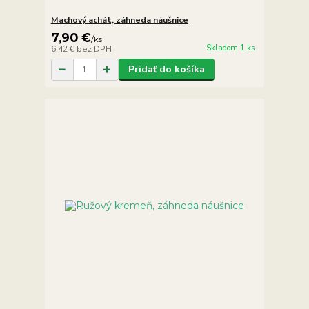
Machový achát, záhneda náušnice
7,90 €
/
ks
Skladom 1 ks
6,42 €
bez DPH
Pridať do košíka