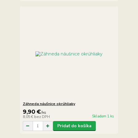
Záhneda náušnice okrúhliaky
9,90 €
/
ks
Skladom 1 ks
8,05 €
bez DPH
Pridať do košíka