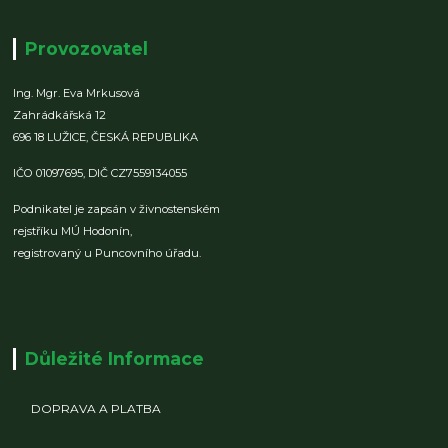
Provozovatel
Ing. Mgr. Eva Mrkusová
Zahrádkářská 12
696 18 LUŽICE,
ČESKÁ REPUBLIKA
IČO 01097695,
DIČ CZ7559134055
Podnikatel je zapsán v živnostenském
rejstříku MÚ Hodonín,
registrovaný u Puncovního úřadu.
Důležité Informace
DOPRAVA A PLATBA