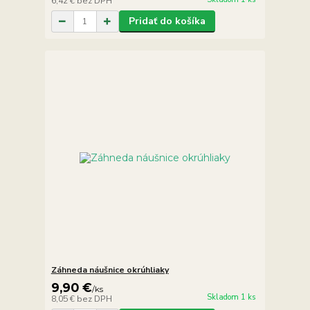
6,42 €
bez DPH
Pridať do košíka
Záhneda náušnice okrúhliaky
9,90 €
/
ks
Skladom 1 ks
8,05 €
bez DPH