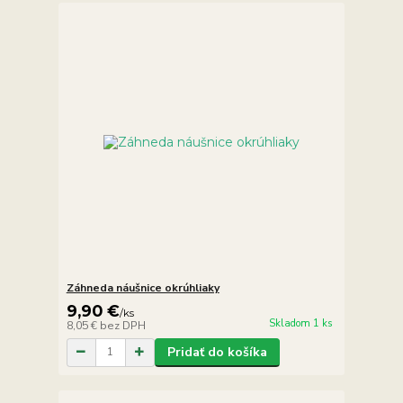
Záhneda náušnice okrúhliaky
9,90 €
/
ks
Skladom 1 ks
8,05 €
bez DPH
Pridať do košíka