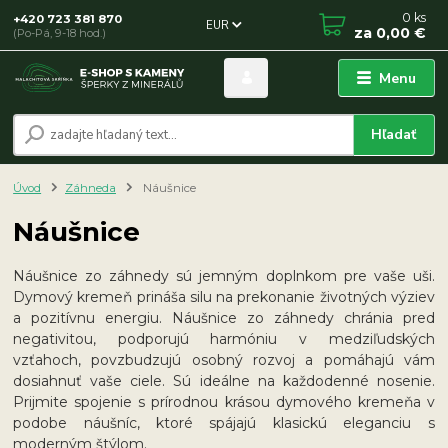
0
ks
+420 723 381 870
EUR
za
0,00 €
(Po-Pá, 9-18 hod.)
Menu
Hľadať
Úvod
Záhneda
Náušnice
Náušnice
Náušnice zo záhnedy sú jemným doplnkom pre vaše uši.
Dymový kremeň prináša silu na prekonanie životných výziev
a pozitívnu energiu. Náušnice zo záhnedy chránia pred
negativitou, podporujú harmóniu v medziľudských
vzťahoch, povzbudzujú osobný rozvoj a pomáhajú vám
dosiahnuť vaše ciele. Sú ideálne na každodenné nosenie.
Prijmite spojenie s prírodnou krásou dymového kremeňa v
podobe náušníc, ktoré spájajú klasickú eleganciu s
moderným štýlom.