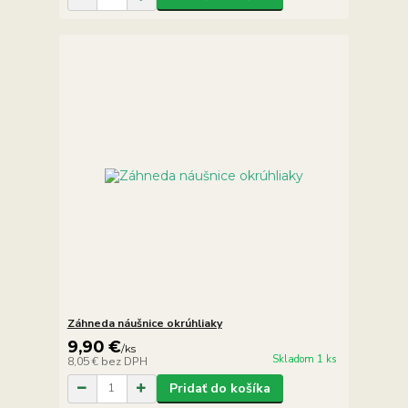
Záhneda náušnice okrúhliaky
9,90 €
/
ks
Skladom 1 ks
8,05 €
bez DPH
Pridať do košíka