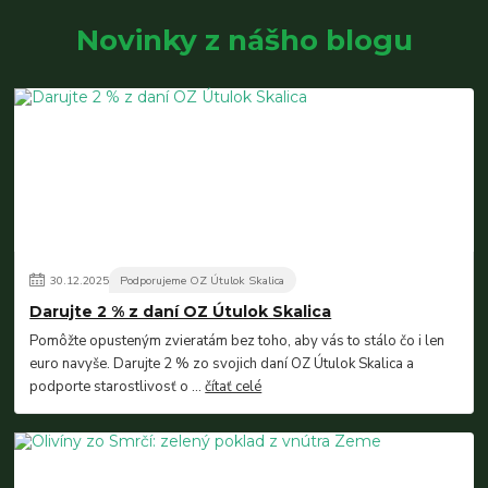
Novinky z nášho blogu
30
.
12
.
2025
Podporujeme OZ Útulok Skalica
Darujte 2 % z daní OZ Útulok Skalica
Pomôžte opusteným zvieratám bez toho, aby vás to stálo čo i len
euro navyše. Darujte 2 % zo svojich daní OZ Útulok Skalica a
podporte starostlivosť o ...
čítať celé