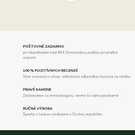
POŠTOVNÉ ZADARMO
pri objednávke nad 40 € Slovenskou poštou pri platbe
vopred
100 % POZITÍVNYCH RECENZIÍ
Sme overený e-shop, referencie zákazníkov hovoria za všetko
PRAVÉ KAMENE
Zaoberáme sa mineralógiou, vieme čo vám ponúkame
RUČNÁ VÝROBA
Šperky s láskou vyrábame v Českej republike