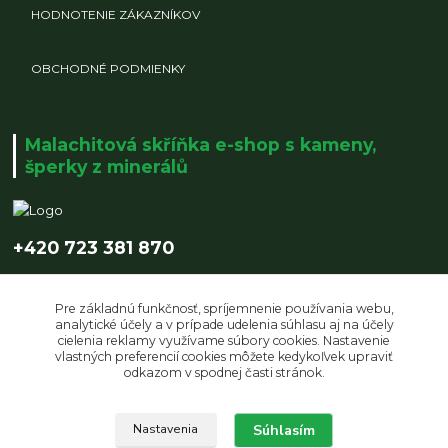
HODNOTENIE ZÁKAZNÍKOV
OBCHODNÉ PODMIENKY
Malachitová skříňka e-shop s kameny,
šperky z minerálů
+420 723 381 870
info@malachitovaskrinka.cz
Pre základnú funkčnosť, spríjemnenie používania webu,
analytické účely a v prípade udelenia súhlasu aj na účely
cielenia reklamy využívame súbory cookies. Nastavenie
vlastných preferencií cookies môžete kedykoľvek upraviť
odkazom v spodnej časti stránok.
Súhlasím
Upravit sběr cookies.
Nastavenia