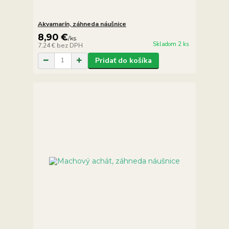
Akvamarín, záhneda náušnice
8,90 €
/
ks
Skladom 2 ks
7,24 €
bez DPH
Pridať do košíka