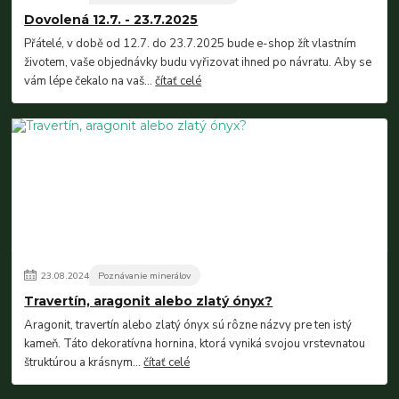
Dovolená 12.7. - 23.7.2025
Přátelé, v době od 12.7. do 23.7.2025 bude e-shop žít vlastním
životem, vaše objednávky budu vyřizovat ihned po návratu. Aby se
vám lépe čekalo na vaš...
čítať celé
23
.
08
.
2024
Poznávanie minerálov
Travertín, aragonit alebo zlatý ónyx?
Aragonit, travertín alebo zlatý ónyx sú rôzne názvy pre ten istý
kameň. Táto dekoratívna hornina, ktorá vyniká svojou vrstevnatou
štruktúrou a krásnym...
čítať celé