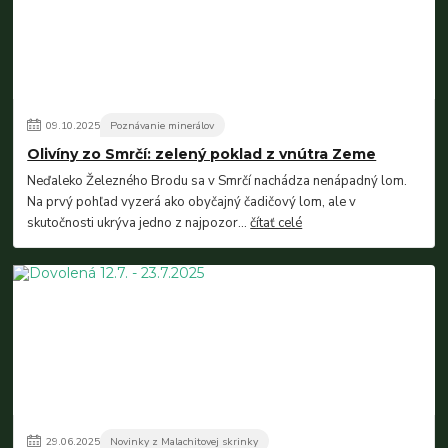
09
.
10
.
2025
Poznávanie minerálov
Olivíny zo Smrčí: zelený poklad z vnútra Zeme
Neďaleko Železného Brodu sa v Smrčí nachádza nenápadný lom.
Na prvý pohľad vyzerá ako obyčajný čadičový lom, ale v
skutočnosti ukrýva jedno z najpozor...
čítať celé
29
.
06
.
2025
Novinky z Malachitovej skrinky