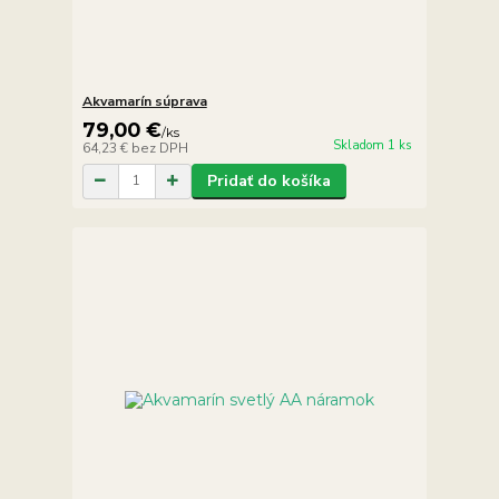
Akvamarín súprava
79,00 €
/
ks
Skladom 1 ks
64,23 €
bez DPH
Pridať do košíka