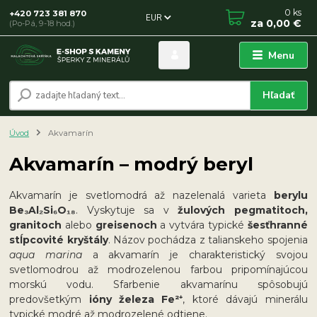
0
ks
+420 723 381 870
EUR
za
0,00 €
(Po-Pá, 9-18 hod.)
Menu
Hľadať
Úvod
Akvamarín
Akvamarín – modrý beryl
Akvamarín je svetlomodrá až nazelenalá varieta
berylu
Be₃Al₂Si₆O₁₈
. Vyskytuje sa v
žulových pegmatitoch,
granitoch
alebo
greisenoch
a vytvára typické
šesťhranné
stĺpcovité kryštály
. Názov pochádza z talianskeho spojenia
aqua marina
a akvamarín je charakteristický svojou
svetlomodrou až modrozelenou farbou pripomínajúcou
morskú vodu. Sfarbenie akvamarínu spôsobujú
predovšetkým
ióny železa Fe²⁺
, ktoré dávajú minerálu
typické modré až modrozelené odtiene.