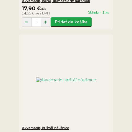
Akvamarín, koral, dumortierit náramok
17,90 €
/
ks
Skladom 1 ks
14,55 €
bez DPH
Pridať do košíka
Akvamarín, krištáľ náušnice