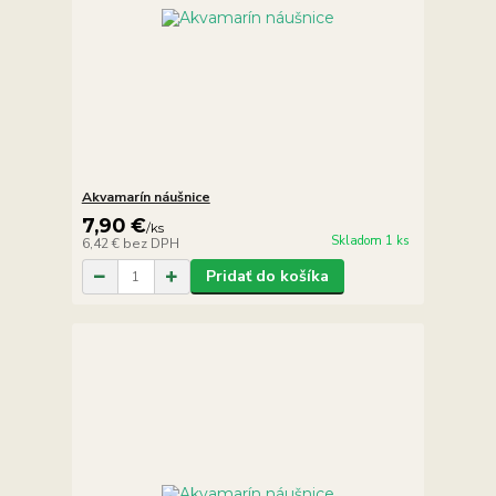
Akvamarín náušnice
7,90 €
/
ks
Skladom 1 ks
6,42 €
bez DPH
Pridať do košíka