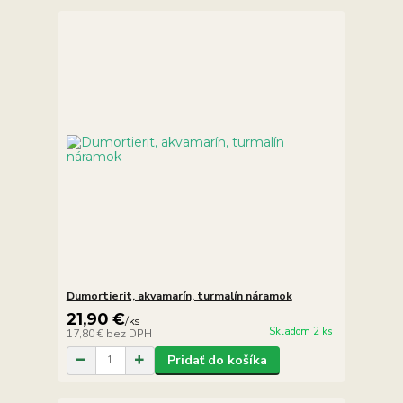
Dumortierit, akvamarín, turmalín náramok
21,90 €
/
ks
Skladom 2 ks
17,80 €
bez DPH
Pridať do košíka