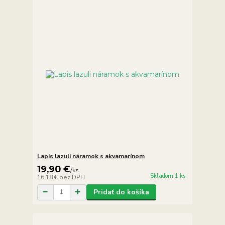
Lapis lazuli náramok s akvamarínom
19,90 €
/
ks
Skladom 1 ks
16,18 €
bez DPH
Pridať do košíka