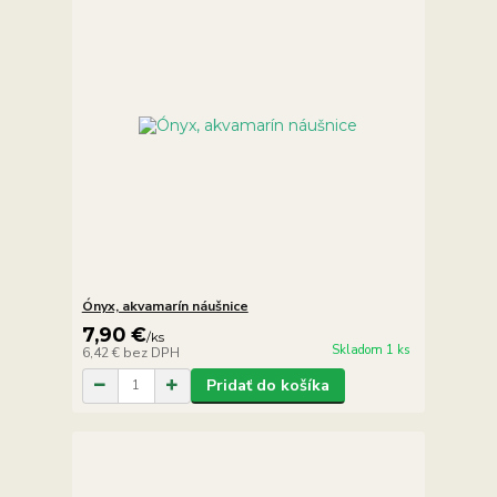
Ónyx, akvamarín náušnice
7,90 €
/
ks
Skladom 1 ks
6,42 €
bez DPH
Pridať do košíka