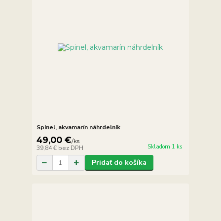
Spinel, akvamarín náhrdelník
49,00 €
/
ks
Skladom 1 ks
39,84 €
bez DPH
Pridať do košíka