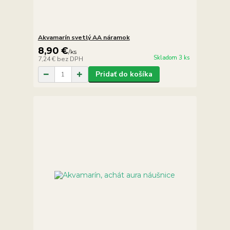
Akvamarín svetlý AA náramok
8,90 €
/
ks
Skladom 3 ks
7,24 €
bez DPH
Pridať do košíka