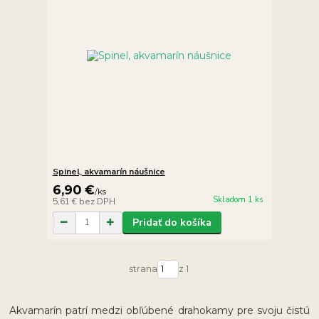
Spinel, akvamarín náušnice
6,90 €
/
ks
Skladom 1 ks
5,61 €
bez DPH
Pridať do košíka
strana
z 1
Akvamarín patrí medzi obľúbené drahokamy pre svoju čistú