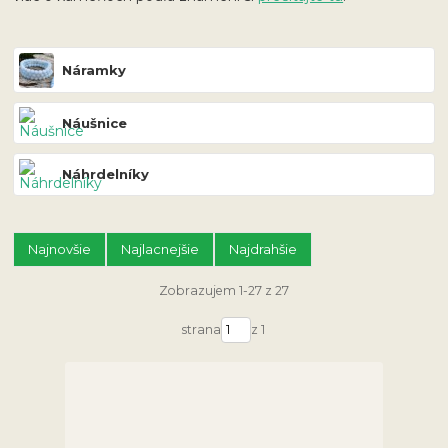
Náramky
Náušnice
Náhrdelníky
Najnovšie
Najlacnejšie
Najdrahšie
Zobrazujem 1-27 z 27
strana
z 1