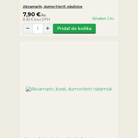
Akvamarín, dumortierit náušnice
7,90 €
/
ks
Skladom 2 ks
6,42 €
bez DPH
Pridať do košíka