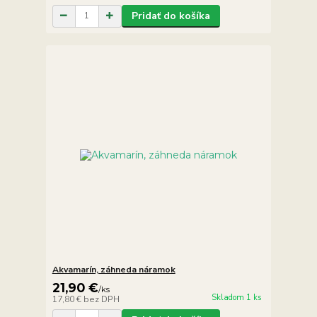
Pridať do košíka
Akvamarín, záhneda náramok
21,90 €
/
ks
Skladom 1 ks
17,80 €
bez DPH