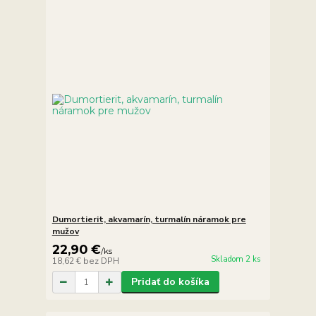
Dumortierit, akvamarín, turmalín náramok pre
mužov
22,90 €
/
ks
Skladom 2 ks
18,62 €
bez DPH
Pridať do košíka