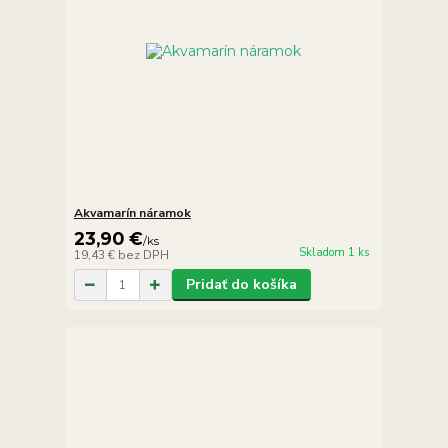
Akvamarín náramok
23,90 €
/
ks
Skladom 1 ks
19,43 €
bez DPH
Pridať do košíka