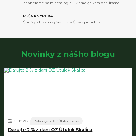
Zaoberáme sa mineralógiou, vieme čo vám ponúkame
RUČNÁ VÝROBA
Šperky s láskou vyrábame v Českej republike
Novinky z nášho blogu
30
.
12
.
2025
Podporujeme OZ Útulok Skalica
Darujte 2 % z daní OZ Útulok Skalica