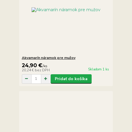
Akvamarín náramok pre mužov
24,90 €
/
ks
Skladom 1 ks
20,24 €
bez DPH
Pridať do košíka