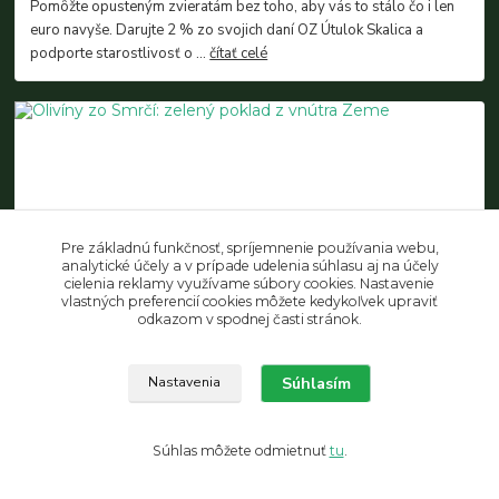
Pomôžte opusteným zvieratám bez toho, aby vás to stálo čo i len
euro navyše. Darujte 2 % zo svojich daní OZ Útulok Skalica a
podporte starostlivosť o ...
čítať celé
Pre základnú funkčnosť, spríjemnenie používania webu,
analytické účely a v prípade udelenia súhlasu aj na účely
cielenia reklamy využívame súbory cookies. Nastavenie
09
.
10
.
2025
Poznávanie minerálov
vlastných preferencií cookies môžete kedykoľvek upraviť
odkazom v spodnej časti stránok.
Olivíny zo Smrčí: zelený poklad z vnútra Zeme
Neďaleko Železného Brodu sa v Smrčí nachádza nenápadný lom.
Na prvý pohľad vyzerá ako obyčajný čadičový lom, ale v
Súhlasím
Nastavenia
skutočnosti ukrýva jedno z najpozor...
čítať celé
Súhlas môžete odmietnuť
tu
.