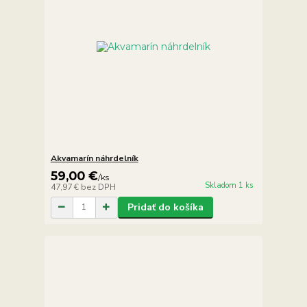
Akvamarín náhrdelník
59,00 €
/
ks
Skladom 1 ks
47,97 €
bez DPH
Pridať do košíka