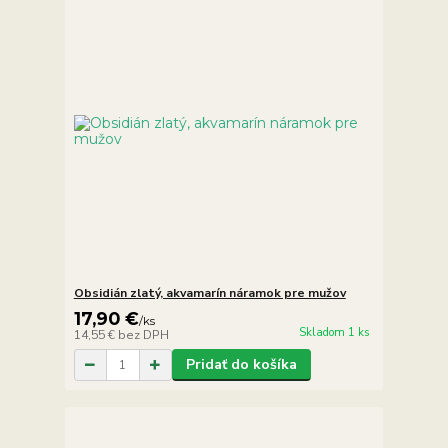
Obsidián zlatý, akvamarín náramok pre mužov
17,90 €
/
ks
Skladom 1 ks
14,55 €
bez DPH
Pridať do košíka