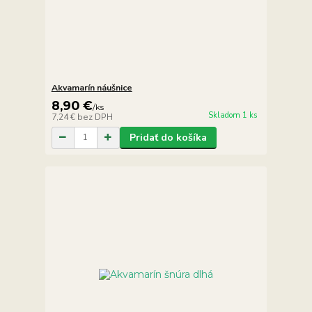
Akvamarín náušnice
8,90 €
/
ks
Skladom 1 ks
7,24 €
bez DPH
Pridať do košíka