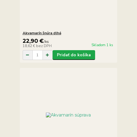
Akvamarín šnúra dlhá
22,90 €
/
ks
Skladom 1 ks
18,62 €
bez DPH
Pridať do košíka