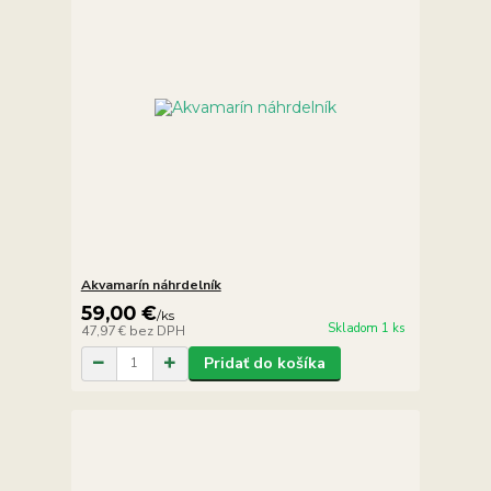
Akvamarín náhrdelník
59,00 €
/
ks
Skladom 1 ks
47,97 €
bez DPH
Pridať do košíka