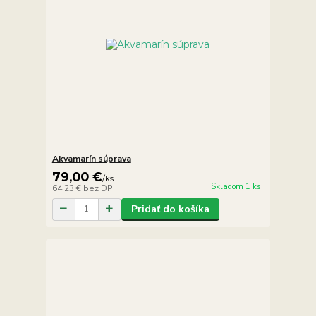
Akvamarín súprava
79,00 €
/
ks
Skladom 1 ks
64,23 €
bez DPH
Pridať do košíka