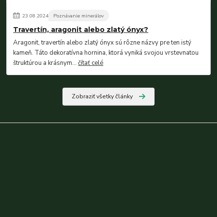
23
.
08
.
2024
Poznávanie minerálov
Travertín, aragonit alebo zlatý ónyx?
Aragonit, travertín alebo zlatý ónyx sú rôzne názvy pre ten istý
kameň. Táto dekoratívna hornina, ktorá vyniká svojou vrstevnatou
štruktúrou a krásnym...
čítať celé
Zobraziť všetky články