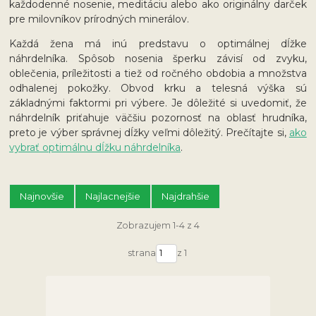
každodenné nosenie, meditáciu alebo ako originálny darček
pre milovníkov prírodných minerálov.
Každá žena má inú predstavu o optimálnej dĺžke
náhrdelníka. Spôsob nosenia šperku závisí od zvyku,
oblečenia, príležitosti a tiež od ročného obdobia a množstva
odhalenej pokožky. Obvod krku a telesná výška sú
základnými faktormi pri výbere. Je dôležité si uvedomiť, že
náhrdelník priťahuje väčšiu pozornosť na oblasť hrudníka,
preto je výber správnej dĺžky veľmi dôležitý. Prečítajte si,
ako
vybrať optimálnu dĺžku náhrdelníka
.
Najnovšie
Najlacnejšie
Najdrahšie
Zobrazujem 1-4 z 4
strana
z 1