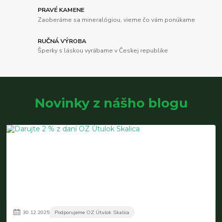
PRAVÉ KAMENE
Zaoberáme sa mineralógiou, vieme čo vám ponúkame
RUČNÁ VÝROBA
Šperky s láskou vyrábame v Českej republike
Novinky z nášho blogu
30
.
12
.
2025
Podporujeme OZ Útulok Skalica