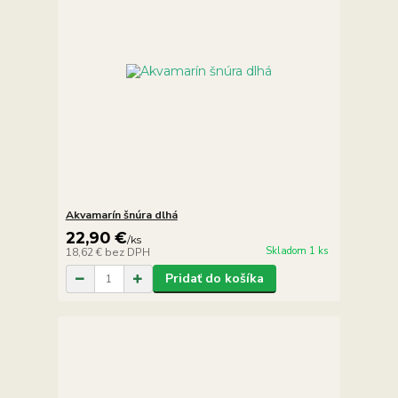
Akvamarín šnúra dlhá
22,90 €
/
ks
Skladom 1 ks
18,62 €
bez DPH
Pridať do košíka