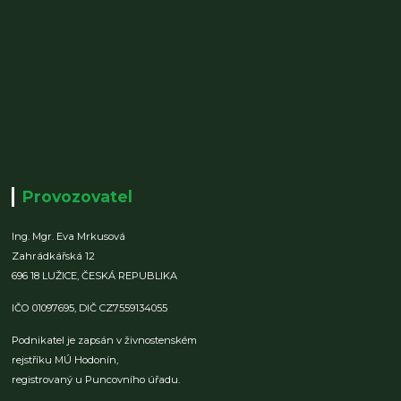
Provozovatel
Ing. Mgr. Eva Mrkusová
Zahrádkářská 12
696 18 LUŽICE,
ČESKÁ REPUBLIKA
IČO 01097695,
DIČ CZ7559134055
Podnikatel je zapsán v živnostenském
rejstříku MÚ Hodonín,
registrovaný u Puncovního úřadu.