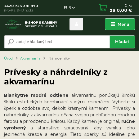
0
ks
+420 723 381 870
EUR
za
0,00 €
(Po-Pá, 9-18 hod.)
Menu
Hľadať
Úvod
Akvamarín
Náhrdelníky
Prívesky a náhrdelníky z
akvamarínu
Blankytne modré odtiene
akvamarínu ponúkajú širokú
škálu estetických kombinácií s inými minerálmi. Vyberte si
šperk a ozdobte svoj dekolt krásnymi kameňmi. Prívesky a
náhrdelníky z akvamarínu očaria svojou priehľadnou modrou
farbou a prirodzenou krásou. Každý kameň je originál,
ručne
vyrobený
a starostlivo spracovaný, aby vynikla jeho
jedinečná kresba a energia. Tieto šperky sú ideálne pre