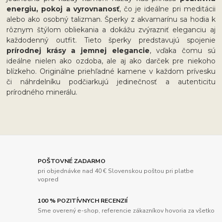
energiu, pokoj a vyrovnanosť
, čo je ideálne pri meditácii
alebo ako osobný talizman. Šperky z akvamarínu sa hodia k
rôznym štýlom obliekania a dokážu zvýrazniť eleganciu aj
každodenný outfit. Tieto šperky predstavujú spojenie
prírodnej krásy a jemnej elegancie
, vďaka čomu sú
ideálne nielen ako ozdoba, ale aj ako darček pre niekoho
blízkeho. Originálne priehľadné kamene v každom prívesku
či náhrdelníku podčiarkujú jedinečnosť a autenticitu
prírodného minerálu.
POŠTOVNÉ ZADARMO
pri objednávke nad 40 € Slovenskou poštou pri platbe
vopred
100 % POZITÍVNYCH RECENZIÍ
Sme overený e-shop, referencie zákazníkov hovoria za všetko