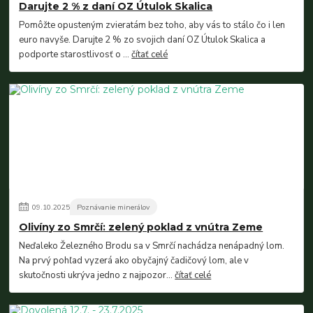
Darujte 2 % z daní OZ Útulok Skalica
Pomôžte opusteným zvieratám bez toho, aby vás to stálo čo i len
euro navyše. Darujte 2 % zo svojich daní OZ Útulok Skalica a
podporte starostlivosť o ...
čítať celé
09
.
10
.
2025
Poznávanie minerálov
Olivíny zo Smrčí: zelený poklad z vnútra Zeme
Neďaleko Železného Brodu sa v Smrčí nachádza nenápadný lom.
Na prvý pohľad vyzerá ako obyčajný čadičový lom, ale v
skutočnosti ukrýva jedno z najpozor...
čítať celé