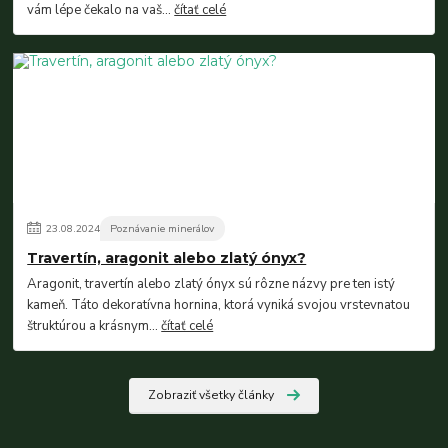
vám lépe čekalo na vaš...
čítať celé
23
.
08
.
2024
Poznávanie minerálov
Travertín, aragonit alebo zlatý ónyx?
Aragonit, travertín alebo zlatý ónyx sú rôzne názvy pre ten istý
kameň. Táto dekoratívna hornina, ktorá vyniká svojou vrstevnatou
štruktúrou a krásnym...
čítať celé
Zobraziť všetky články