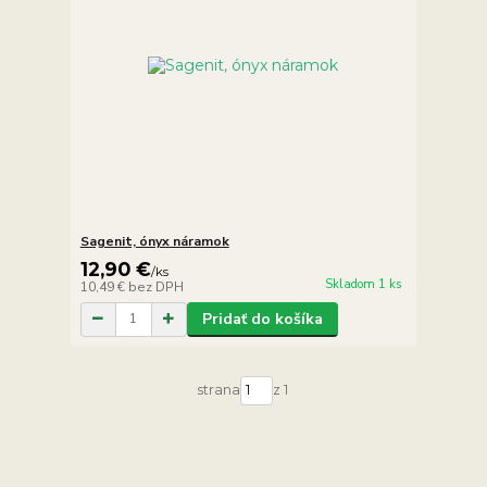
Sagenit, ónyx náramok
12,90 €
/
ks
Skladom 1 ks
10,49 €
bez DPH
Pridať do košíka
strana
z 1