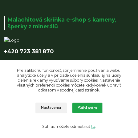
Malachitová skříňka e-shop s kameny,
šperky z minerálů
+420 723 381 870
info@malachitovaskrinka.cz
Pre základnú funkčnosť, spríjemnenie používania webu,
analytické účely a v prípade udelenia súhlasu aj na účely
cielenia reklamy využívame súbory cookies. Nastavenie
vlastných preferencií cookies môžete kedykoľvek upraviť
odkazom v spodnej časti stránok.
Upravit sběr cookies.
Súhlasím
Nastavenia
© Copyright 2019 Malachitová skříňka | design by LUCZI DESIGNE s.r.o.
Súhlas môžete odmietnuť
tu
.
Vytvorené na
Eshop-rychlo.sk