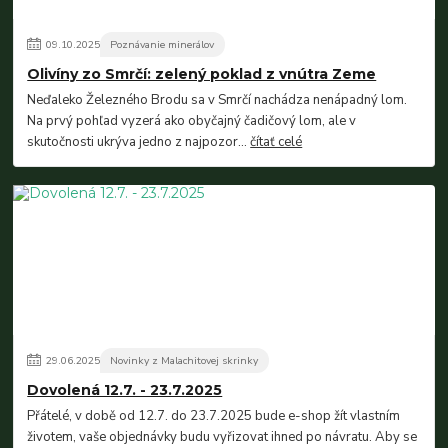
09
.
10
.
2025
Poznávanie minerálov
Olivíny zo Smrčí: zelený poklad z vnútra Zeme
Neďaleko Železného Brodu sa v Smrčí nachádza nenápadný lom.
Na prvý pohľad vyzerá ako obyčajný čadičový lom, ale v
skutočnosti ukrýva jedno z najpozor...
čítať celé
29
.
06
.
2025
Novinky z Malachitovej skrinky
Dovolená 12.7. - 23.7.2025
Přátelé, v době od 12.7. do 23.7.2025 bude e-shop žít vlastním
životem, vaše objednávky budu vyřizovat ihned po návratu. Aby se