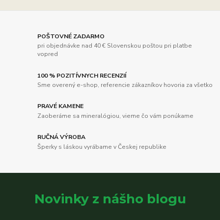
POŠTOVNÉ ZADARMO
pri objednávke nad 40 € Slovenskou poštou pri platbe
vopred
100 % POZITÍVNYCH RECENZIÍ
Sme overený e-shop, referencie zákazníkov hovoria za všetko
PRAVÉ KAMENE
Zaoberáme sa mineralógiou, vieme čo vám ponúkame
RUČNÁ VÝROBA
Šperky s láskou vyrábame v Českej republike
Novinky z nášho blogu