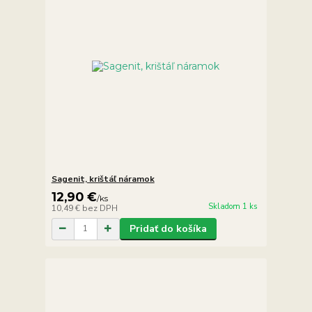
Sagenit, krištáľ náramok
12,90 €
/
ks
Skladom 1 ks
10,49 €
bez DPH
Pridať do košíka