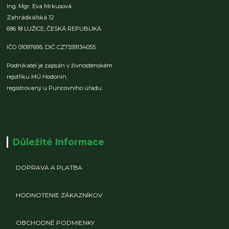
Ing. Mgr. Eva Mrkusová
Zahrádkářská 12
696 18 LUŽICE,
ČESKÁ REPUBLIKA
IČO 01097695,
DIČ CZ7559134055
Podnikatel je zapsán v živnostenském
rejstříku MÚ Hodonín,
registrovaný u Puncovního úřadu.
Důležité Informace
DOPRAVA A PLATBA
HODNOTENIE ZÁKAZNÍKOV
OBCHODNÉ PODMIENKY