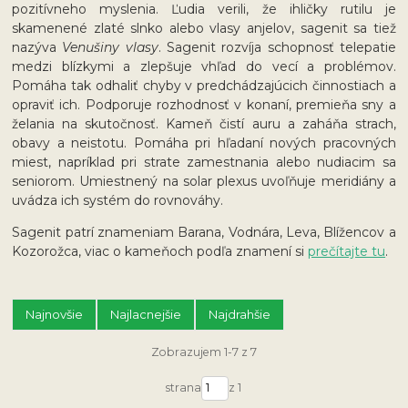
pozitívneho myslenia. Ľudia verili, že ihličky rutilu je
skamenené zlaté slnko alebo vlasy anjelov, sagenit sa tiež
nazýva
Venušiny vlasy
. Sagenit rozvíja schopnosť telepatie
medzi blízkymi a zlepšuje vhľad do vecí a problémov.
Pomáha tak odhaliť chyby v predchádzajúcich činnostiach a
opraviť ich. Podporuje rozhodnosť v konaní, premieňa sny a
želania na skutočnosť. Kameň čistí auru a zaháňa strach,
obavy a neistotu. Pomáha pri hľadaní nových pracovných
miest, napríklad pri strate zamestnania alebo nudiacim sa
seniorom. Umiestnený na solar plexus uvoľňuje meridiány a
uvádza ich systém do rovnováhy.
Sagenit patrí znameniam Barana, Vodnára, Leva, Blížencov a
Kozorožca, viac o kameňoch podľa znamení si
prečítajte tu
.
Najnovšie
Najlacnejšie
Najdrahšie
Zobrazujem 1-7 z 7
strana
z 1