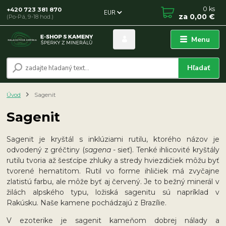
0
ks
+420 723 381 870
EUR
za
0,00 €
(Po-Pá, 9-18 hod.)
Menu
Hľadať
Úvod
Sagenit
Sagenit
Sagenit je kryštál s inklúziami rutilu, ktorého názov je
odvodený z gréčtiny (
sagena
- sieť). Tenké ihlicovité kryštály
rutilu tvoria až šesťcípe zhluky a stredy hviezdičiek môžu byť
tvorené hematitom. Rutil vo forme ihličiek má zvyčajne
zlatistú farbu, ale môže byť aj červený. Je to bežný minerál v
žilách alpského typu, ložiská sagenitu sú napríklad v
Rakúsku. Naše kamene pochádzajú z Brazílie.
V ezoterike je sagenit kameňom dobrej nálady a