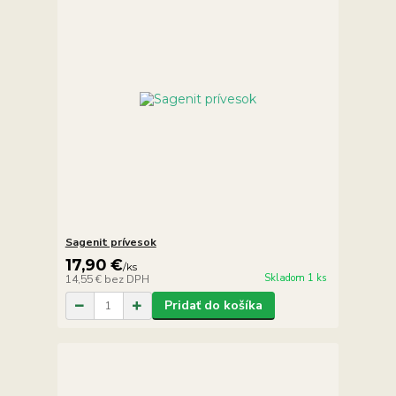
Sagenit prívesok
17,90 €
/
ks
Skladom 1 ks
14,55 €
bez DPH
Pridať do košíka