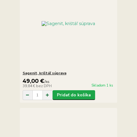
Sagenit, krištáľ súprava
49,00 €
/
ks
Skladom 1 ks
39,84 €
bez DPH
Pridať do košíka