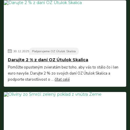
30
.
12
.
2025
Podporujeme OZ Útulok Skalica
Darujte 2 % z daní OZ Útulok Skalica
Pomôžte opusteným zvieratám bez toho, aby vás to stálo čo i len
euro navyše. Darujte 2 % zo svojich daní OZ Útulok Skalica a
podporte starostlivosť o ...
čítať celé