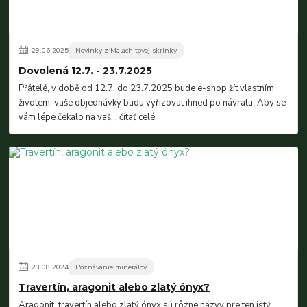
29
.
06
.
2025
Novinky z Malachitovej skrinky
Dovolená 12.7. - 23.7.2025
Přátelé, v době od 12.7. do 23.7.2025 bude e-shop žít vlastním
životem, vaše objednávky budu vyřizovat ihned po návratu. Aby se
vám lépe čekalo na vaš...
čítať celé
23
.
08
.
2024
Poznávanie minerálov
Travertín, aragonit alebo zlatý ónyx?
Aragonit, travertín alebo zlatý ónyx sú rôzne názvy pre ten istý