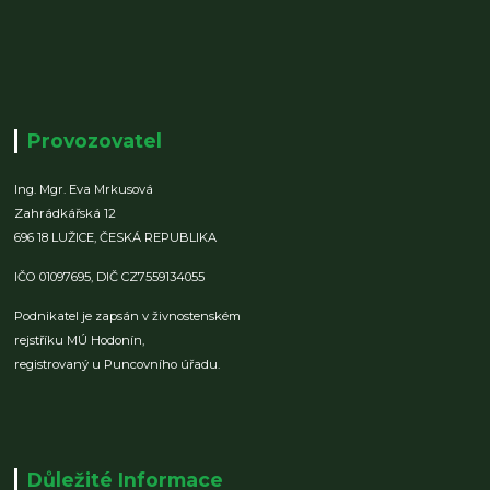
Provozovatel
Ing. Mgr. Eva Mrkusová
Zahrádkářská 12
696 18 LUŽICE,
ČESKÁ REPUBLIKA
IČO 01097695,
DIČ CZ7559134055
Podnikatel je zapsán v živnostenském
rejstříku MÚ Hodonín,
registrovaný u Puncovního úřadu.
Důležité Informace