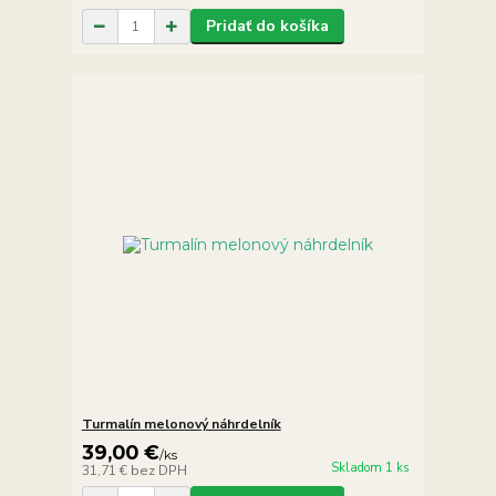
Pridať do košíka
Turmalín melonový náhrdelník
39,00 €
/
ks
Skladom 1 ks
31,71 €
bez DPH