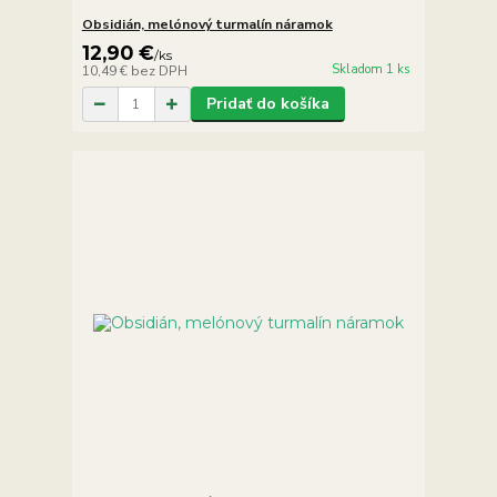
Obsidián, melónový turmalín náramok
12,90 €
/
ks
Skladom 1 ks
10,49 €
bez DPH
Pridať do košíka