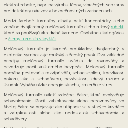
elektrotechnike, napr. na výrobu fénov, vibračných senzorov
pre detektory nárazov v bezpečnostných zariadeniach.
Medzi farebné turmalíny elbaity patrí koncentricky alebo
zonálne dvojfarebný melónový turmalín alebo ružový
rubelit
,
ktoré sa používajú ako drahé kamene. Osobitnou kategóriou
je
čierny turmalín v kryštáli
.
Melónový turmalín je kameň protikladov, dvojfarebný v
ezoterike symbolizuje mužský a ženský prvok. Dva základné
princípy melónový turmalín uvádza do rovnováhy a
navodzuje pocit vnútorného bezpečia. Melonový turmalín
pomáha pestovať a rozvíjať vôľu, sebadisciplínu, trpezlivosť,
pokoru, ako aj sebadôveru, nezávislosť, zdravý rozum a
úsudok. Vyháňa nízke energie strachu, zmierňuje stres.
Melónový turmalín náleží srdečnej čakre, ktorá ovplyvňuje
sebavnímanie. Pocit zablokovania alebo nerovnováhy vo
štvrtej čakre sa prejavuje ako utápanie sa v starých krivdách
a zatrpknutosti alebo ako nedostatok sebavedomia a
sebadôvery.