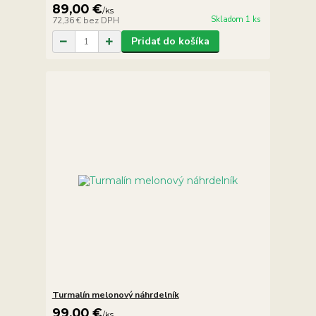
89,00 €
/
ks
Skladom 1 ks
72,36 €
bez DPH
Pridať do košíka
Turmalín melonový náhrdelník
99,00 €
/
ks