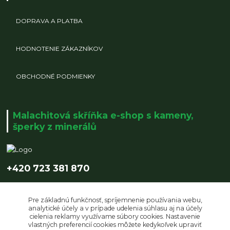
DOPRAVA A PLATBA
HODNOTENIE ZÁKAZNÍKOV
OBCHODNÉ PODMIENKY
Malachitová skříňka e-shop s kameny,
šperky z minerálů
+420 723 381 870
info@malachitovaskrinka.cz
Pre základnú funkčnosť, spríjemnenie používania webu,
analytické účely a v prípade udelenia súhlasu aj na účely
cielenia reklamy využívame súbory cookies. Nastavenie
vlastných preferencií cookies môžete kedykoľvek upraviť