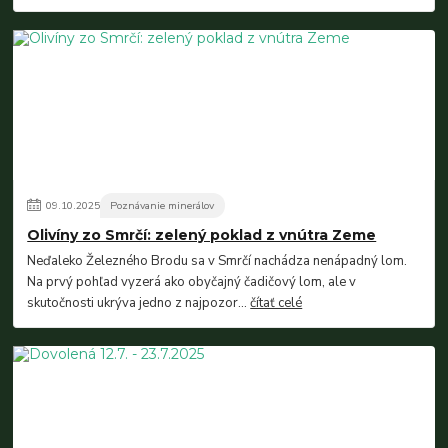
09
.
10
.
2025
Poznávanie minerálov
Olivíny zo Smrčí: zelený poklad z vnútra Zeme
Neďaleko Železného Brodu sa v Smrčí nachádza nenápadný lom.
Na prvý pohľad vyzerá ako obyčajný čadičový lom, ale v
skutočnosti ukrýva jedno z najpozor...
čítať celé