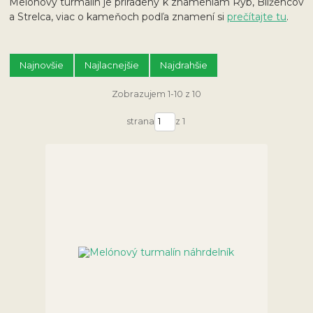
Melónový turmalín je priradený k znameniam Rýb, Blížencov
a Strelca, viac o kameňoch podľa znamení si
prečítajte tu
.
Najnovšie
Najlacnejšie
Najdrahšie
Zobrazujem 1-10 z 10
strana
z 1