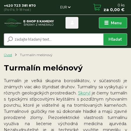
0
ks
+420 723 381 870
EUR
za
0,00 €
(Po-Pá, 9-18 hod.)
Menu
Hľadať
Úvod
Turmalín melónový
Turmalín melónový
Turmalín je veľká skupina borosilikátov, v súčasnosti je
známych viac ako štyridsať druhov. Turmalíny sa vyskytujú v
rôznych geologických prostrediach.
Skoryl
je čierny turmalín
s typickými stĺpcovitými kryštálmi s pozdĺžnym ryhovaním
povrchu, ktoré je viditeľné aj na tromlovaných kameňoch.
Turmalínové guľôčky nie sú dokonale hladké a majú zjavné
prirodzené zlomy. Piezoelektrické vlastnosti turmalínu
využíva na liečenie východná medicína ajurvéda.
Nezabudnuteľné je aj technické využitie minerálu v