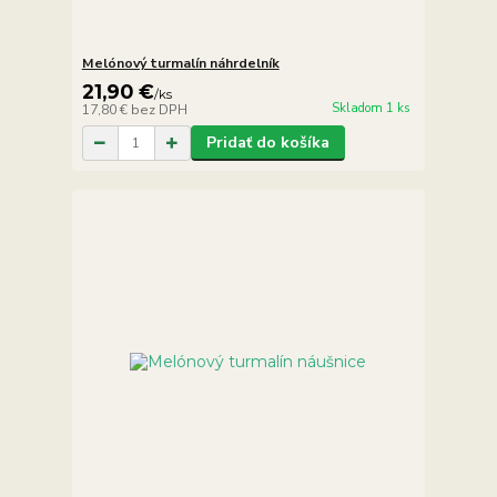
Melónový turmalín náhrdelník
21,90 €
/
ks
Skladom 1 ks
17,80 €
bez DPH
Pridať do košíka