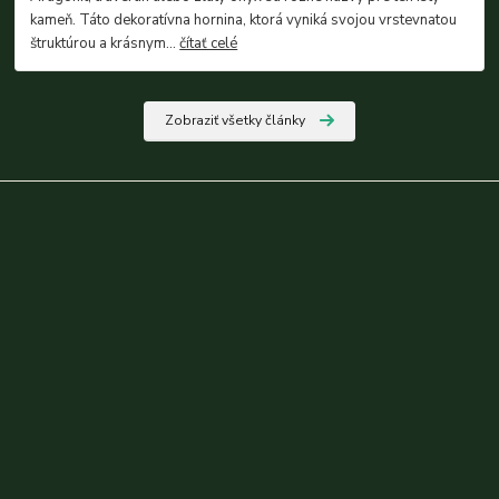
kameň. Táto dekoratívna hornina, ktorá vyniká svojou vrstevnatou
štruktúrou a krásnym...
čítať celé
Zobraziť všetky články