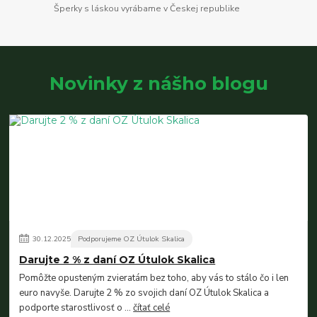
Šperky s láskou vyrábame v Českej republike
Novinky z nášho blogu
30
.
12
.
2025
Podporujeme OZ Útulok Skalica
Darujte 2 % z daní OZ Útulok Skalica
Pomôžte opusteným zvieratám bez toho, aby vás to stálo čo i len
euro navyše. Darujte 2 % zo svojich daní OZ Útulok Skalica a
podporte starostlivosť o ...
čítať celé