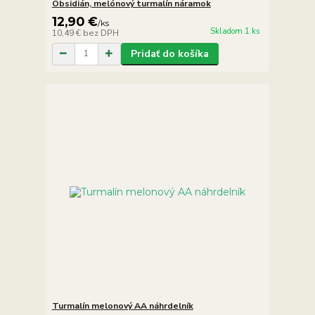
Obsidián, melónový turmalín náramok
12,90 €
/
ks
Skladom 1 ks
10,49 €
bez DPH
Pridať do košíka
Turmalín melonový AA náhrdelník