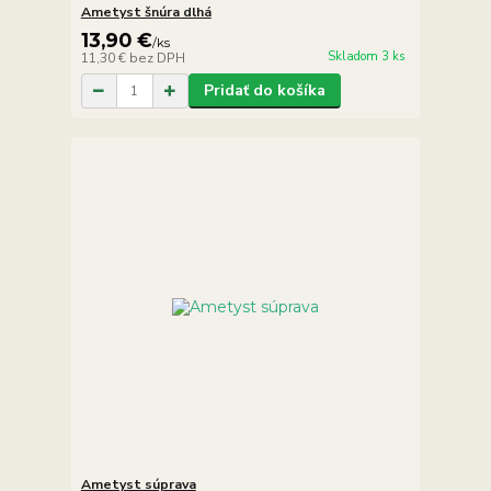
Ametyst šnúra dlhá
13,90 €
/
ks
Skladom 3 ks
11,30 €
bez DPH
Pridať do košíka
Ametyst súprava