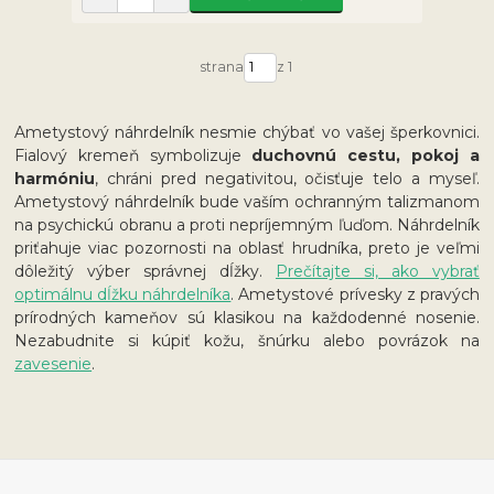
strana
z 1
Ametystový náhrdelník nesmie chýbať vo vašej šperkovnici.
Fialový kremeň symbolizuje
duchovnú cestu, pokoj a
harmóniu
, chráni pred negativitou, očisťuje telo a myseľ.
Ametystový náhrdelník bude vaším ochranným talizmanom
na psychickú obranu a proti nepríjemným ľuďom. Náhrdelník
priťahuje viac pozornosti na oblasť hrudníka, preto je veľmi
dôležitý výber správnej dĺžky.
Prečítajte si, ako vybrať
optimálnu dĺžku náhrdelníka
. Ametystové prívesky z pravých
prírodných kameňov sú klasikou na každodenné nosenie.
Nezabudnite si kúpiť kožu, šnúrku alebo povrázok na
zavesenie
.