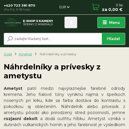
0
ks
+420 723 381 870
EUR
za
0,00 €
(Po-Pá, 9-18 hod.)
Menu
Hľadať
Úvod
Ametyst
Náhrdelníky a prívesky
Náhrdelníky a prívesky z
ametystu
Ametyst
patrí medzi najvýraznejšie farebné odrody
kremeňa. Jeho fialové tóny vyniknú najmä v šperkoch
nosených pri krku, kde sa farba dostáva do kontrastu s
pokožkou aj oblečením. Náhrdelník alebo prívesok z
ametystu pôsobí ako prirodzený stred pozornosti, jemne
rozjasní dekolt
a dodá outfitu hĺbku. Ametyst vzniká v
dutinách vulkanických hornín a jeho farebnosť je výsledkom