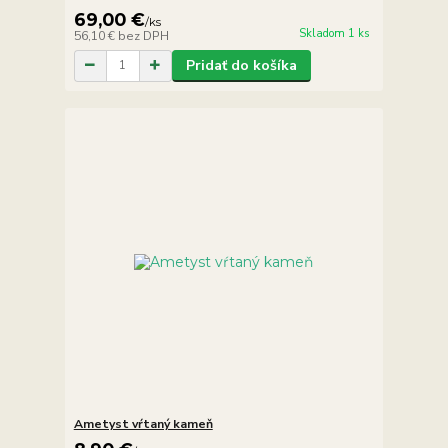
69,00 €
/
ks
Skladom 1 ks
56,10 €
bez DPH
Pridať do košíka
Ametyst vŕtaný kameň