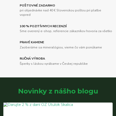
POŠTOVNÉ ZADARMO
pri objednávke nad 40 € Slovenskou poštou pri platbe
vopred
100 % POZITÍVNYCH RECENZIÍ
Sme overený e-shop, referencie zákazníkov hovoria za všetko
PRAVÉ KAMENE
Zaoberáme sa mineralógiou, vieme čo vám ponúkame
RUČNÁ VÝROBA
Šperky s láskou vyrábame v Českej republike
Novinky z nášho blogu