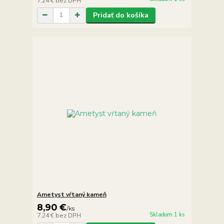
7,24 €
bez DPH
Pridať do košíka
Ametyst vŕtaný kameň
8,90 €
/
ks
Skladom 1 ks
7,24 €
bez DPH