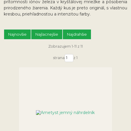
prítomnosti iónov železa v kryštálovej mriežke a pôsobenia
prirodzeného žiarenia. Každý kus je preto originál, s vlastnou
kresbou, priehľadnosťou a intenzitou farby.
Najnovšie
Najlacnejšie
Najdrahšie
Zobrazujem 1-11 z 11
strana
z 1