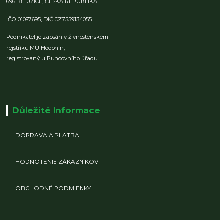
696 18 LUŽICE,
ČESKÁ REPUBLIKA
IČO 01097695,
DIČ CZ7559134055
Podnikatel je zapsán v živnostenském
rejstříku MÚ Hodonín,
registrovaný u Puncovního úřadu.
Důležité Informace
DOPRAVA A PLATBA
HODNOTENIE ZÁKAZNÍKOV
OBCHODNÉ PODMIENKY