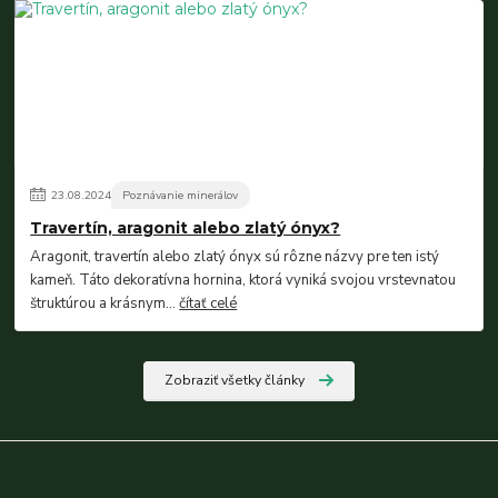
23
.
08
.
2024
Poznávanie minerálov
Travertín, aragonit alebo zlatý ónyx?
Aragonit, travertín alebo zlatý ónyx sú rôzne názvy pre ten istý
kameň. Táto dekoratívna hornina, ktorá vyniká svojou vrstevnatou
štruktúrou a krásnym...
čítať celé
Zobraziť všetky články