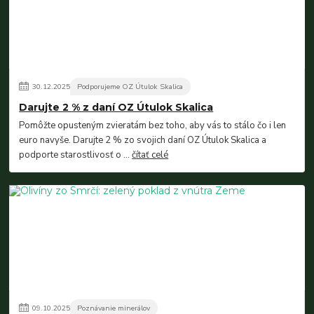
30
.
12
.
2025
Podporujeme OZ Útulok Skalica
Darujte 2 % z daní OZ Útulok Skalica
Pomôžte opusteným zvieratám bez toho, aby vás to stálo čo i len
euro navyše. Darujte 2 % zo svojich daní OZ Útulok Skalica a
podporte starostlivosť o ...
čítať celé
09
.
10
.
2025
Poznávanie minerálov