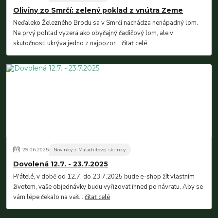
Olivíny zo Smrčí: zelený poklad z vnútra Zeme
Neďaleko Železného Brodu sa v Smrčí nachádza nenápadný lom.
Na prvý pohľad vyzerá ako obyčajný čadičový lom, ale v
skutočnosti ukrýva jedno z najpozor...
čítať celé
29
.
06
.
2025
Novinky z Malachitovej skrinky
Dovolená 12.7. - 23.7.2025
Přátelé, v době od 12.7. do 23.7.2025 bude e-shop žít vlastním
životem, vaše objednávky budu vyřizovat ihned po návratu. Aby se
vám lépe čekalo na vaš...
čítať celé