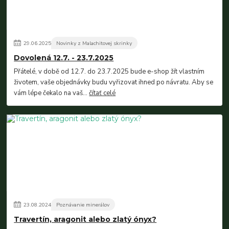
29
.
06
.
2025
Novinky z Malachitovej skrinky
Dovolená 12.7. - 23.7.2025
Přátelé, v době od 12.7. do 23.7.2025 bude e-shop žít vlastním
životem, vaše objednávky budu vyřizovat ihned po návratu. Aby se
vám lépe čekalo na vaš...
čítať celé
23
.
08
.
2024
Poznávanie minerálov
Travertín, aragonit alebo zlatý ónyx?