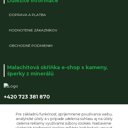
Důležité Informace
DOPRAVA A PLATBA
HODNOTENIE ZÁKAZNÍKOV
OBCHODNÉ PODMIENKY
Malachitová skříňka e-shop s kameny,
šperky z minerálů
+420 723 381 870
info@malachitovaskrinka.cz
Pre základnú funkčnosť, spríjemnenie používania webu,
analytické účely a v prípade udelenia súhlasu aj na účely
cielenia reklamy využívame súbory cookies. Nastavenie
vlastných preferencií cookies môžete kedykoľvek upraviť