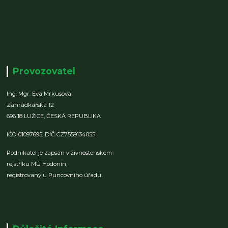
Provozovatel
Ing. Mgr. Eva Mrkusová
Zahrádkářská 12
696 18 LUŽICE,
ČESKÁ REPUBLIKA
IČO 01097695,
DIČ CZ7559134055
Podnikatel je zapsán v živnostenském
rejstříku MÚ Hodonín,
registrovaný u Puncovního úřadu.