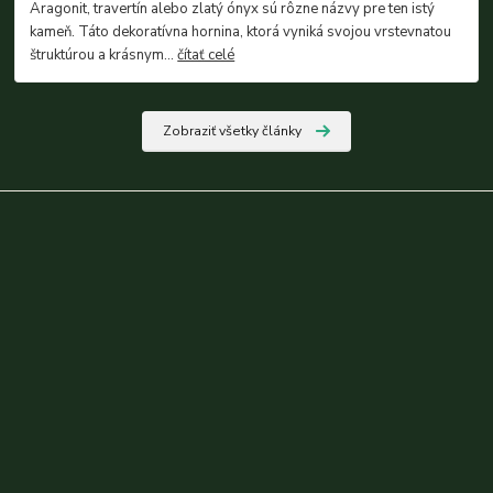
Aragonit, travertín alebo zlatý ónyx sú rôzne názvy pre ten istý
kameň. Táto dekoratívna hornina, ktorá vyniká svojou vrstevnatou
štruktúrou a krásnym...
čítať celé
Zobraziť všetky články