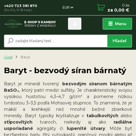
0
ks
+420 723 381 870
EUR
za
0,00 €
(Po-Pá, 9-18 hod.)
Menu
Hľadať
Úvod
Baryt
Baryt - bezvodý síran bárnatý
Baryt je minerál tvorený
bezvodým síranom bárnatým
BaSO₄
, ktorý patrí medzi sulfáty. Je charakteristický svojou
vysokou hustotou 4,3–4,7 g/cm³ a pomerne nízkou
tvrdosťou 3–3,5 podľa Mohsovej stupnice. To znamená, že je
mäkší a krehkejší než mnohé bežné zbierkové
minerály. Baryt typicky kryštalizuje v
tabuľkovitých
alebo
stĺpcovitých
tvaroch, niekedy aj ako
radiálne
usporiadané
agregáty či
lupenité útvary
. Môže byť
bezfarebný, biely, žltý, ružovkastý, oranžový, modrý alebo až