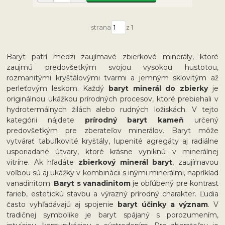
strana
z 1
Baryt patrí medzi zaujímavé zbierkové minerály, ktoré
zaujmú predovšetkým svojou vysokou hustotou,
rozmanitými kryštálovými tvarmi a jemným sklovitým až
perleťovým leskom. Každý
baryt minerál do zbierky
je
originálnou ukážkou prírodných procesov, ktoré prebiehali v
hydrotermálnych žilách alebo rudných ložiskách. V tejto
kategórii nájdete
prírodný baryt kameň
určený
predovšetkým pre zberateľov minerálov. Baryt môže
vytvárať tabuľkovité kryštály, lupenité agregáty aj radiálne
usporiadané útvary, ktoré krásne vyniknú v minerálnej
vitríne. Ak hľadáte
zbierkový minerál baryt
, zaujímavou
voľbou sú aj ukážky v kombinácii s inými minerálmi, napríklad
vanadinitom.
Baryt s vanadinitom
je obľúbený pre kontrast
farieb, estetickú stavbu a výrazný prírodný charakter. Ľudia
často vyhľadávajú aj spojenie
baryt účinky a význam
. V
tradičnej symbolike je baryt spájaný s porozumením,