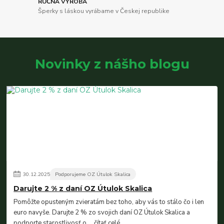
RUČNÁ VÝROBA
Šperky s láskou vyrábame v Českej republike
Novinky z nášho blogu
30
.
12
.
2025
Podporujeme OZ Útulok Skalica
Darujte 2 % z daní OZ Útulok Skalica
Pomôžte opusteným zvieratám bez toho, aby vás to stálo čo i len
euro navyše. Darujte 2 % zo svojich daní OZ Útulok Skalica a
podporte starostlivosť o ...
čítať celé