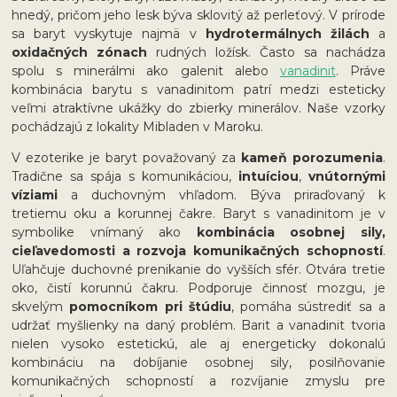
hnedý, pričom jeho lesk býva sklovitý až perleťový. V prírode
sa baryt vyskytuje najmä v
hydrotermálnych žilách
a
oxidačných zónach
rudných ložísk. Často sa nachádza
spolu s minerálmi ako galenit alebo
vanadinit
. Práve
kombinácia barytu s vanadinitom patrí medzi esteticky
veľmi atraktívne ukážky do zbierky minerálov. Naše vzorky
pochádzajú z lokality Mibladen v Maroku.
V ezoterike je baryt považovaný za
kameň porozumenia
.
Tradične sa spája s komunikáciou,
intuíciou
,
vnútornými
víziami
a duchovným vhľadom. Býva priraďovaný k
tretiemu oku a korunnej čakre. Baryt s vanadinitom je v
symbolike vnímaný ako
kombinácia osobnej sily,
cieľavedomosti a rozvoja komunikačných schopností
.
Uľahčuje duchovné prenikanie do vyšších sfér. Otvára tretie
oko, čistí korunnú čakru. Podporuje činnosť mozgu, je
skvelým
pomocníkom pri štúdiu
, pomáha sústrediť sa a
udržať myšlienky na daný problém. Barit a vanadinit tvoria
nielen vysoko estetickú, ale aj energeticky dokonalú
kombináciu na dobíjanie osobnej sily, posilňovanie
komunikačných schopností a rozvíjanie zmyslu pre