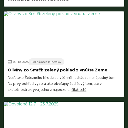
09
.
10
.
2025
Poznávanie minerálov
Olivíny zo Smrčí: zelený poklad z vnútra Zeme
Neďaleko Železného Brodu sa v Smrčí nachádza nenápadný lom.
Na prvý pohľad vyzerá ako obyčajný čadičový lom, ale v
skutočnosti ukrýva jedno z najpozor...
čítať celé