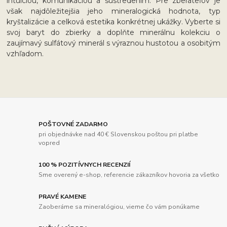
intuíciou, komunikáciou a sústredením. Pre zberateľov je
však najdôležitejšia jeho mineralogická hodnota, typ
kryštalizácie a celková estetika konkrétnej ukážky. Vyberte si
svoj baryt do zbierky a doplňte minerálnu kolekciu o
zaujímavý sulfátový minerál s výraznou hustotou a osobitým
vzhľadom.
POŠTOVNÉ ZADARMO
pri objednávke nad 40 € Slovenskou poštou pri platbe
vopred
100 % POZITÍVNYCH RECENZIÍ
Sme overený e-shop, referencie zákazníkov hovoria za všetko
PRAVÉ KAMENE
Zaoberáme sa mineralógiou, vieme čo vám ponúkame