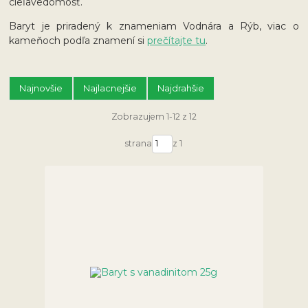
cieľavedomosť.
Baryt je priradený k znameniam Vodnára a Rýb, viac o
kameňoch podľa znamení si
prečítajte tu
.
Najnovšie
Najlacnejšie
Najdrahšie
Zobrazujem 1-12 z 12
strana
z 1