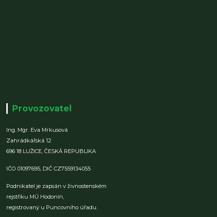
Provozovatel
Ing. Mgr. Eva Mrkusová
Zahrádkářská 12
696 18 LUŽICE,
ČESKÁ REPUBLIKA
IČO 01097695,
DIČ CZ7559134055
Podnikatel je zapsán v živnostenském
rejstříku MÚ Hodonín,
registrovaný u Puncovního úřadu.