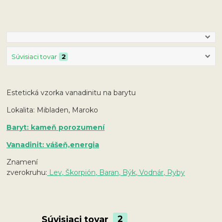
Súvisiaci tovar
2
Estetická vzorka vanadinitu na barytu
Lokalita: Mibladen, Maroko
Baryt: kameň porozumení
Vanadinit: vášeň,energia
Znamení
zverokruhu:
Lev, Škorpión, Baran, Býk, Vodnár, Ryby
Súvisiaci tovar
2