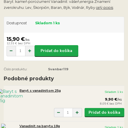
Baryt: kameň porozumení Vanadinit: vášeň,energia Znamení
zverokruhu: Lev, Škorpión, Baran, Býk, Vodnár, Ryby
celý popis
Dostupnosť
Skladom 1 ks
15,90 €
/
ks
12,93 €
bez DPH
Pridať do košíka
Číslo produktu:
Svanbar119
Podobné produkty
Baryt s vanadinitom 25g
Skladom 1 ks
9,90 €
/
ks
8,05 €
bez DPH
Pridať do košíka
Vanadinit na barytu 18g
Skladom 1 ks