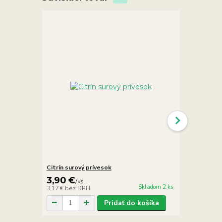
Citrín surový prívesok
Ametyst fra
3,90 €
5,90 €
/
ks
/
ks
Skladom 2 ks
3,17 €
bez DPH
4,80 €
bez D
Pridať do košíka