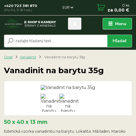
0
ks
+420 723 381 870
EUR
za
0,00 €
(Po-Pá, 9-18 hod.)
Menu
Hľadať
Úvod
Vanadinit
Vanadinit na barytu 35g
Vanadinit na barytu 35g
50 x 40 x 13 mm
Estetická vzorka vanadinitu na barytu Lokalita: Mibladen, Maroko