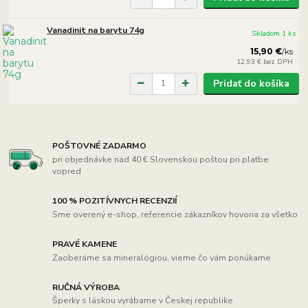
Vanadinit na barytu 74g
Skladom 1 ks
15,90 €
/
ks
12,93 €
bez DPH
Pridať do košíka
POŠTOVNÉ ZADARMO
pri objednávke nad 40 € Slovenskou poštou pri platbe
vopred
100 % POZITÍVNYCH RECENZIÍ
Sme overený e-shop, referencie zákazníkov hovoria za všetko
PRAVÉ KAMENE
Zaoberáme sa mineralógiou, vieme čo vám ponúkame
RUČNÁ VÝROBA
Šperky s láskou vyrábame v Českej republike