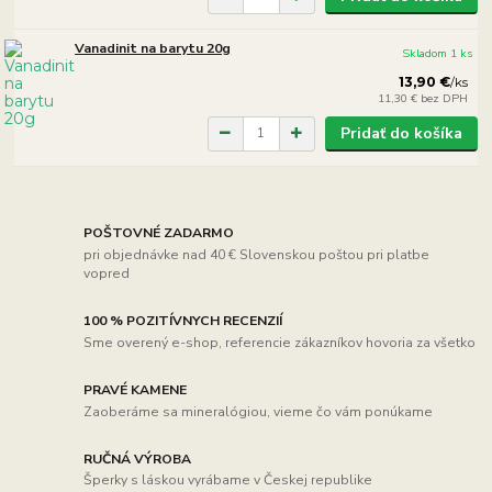
Vanadinit na barytu 20g
Skladom 1 ks
13,90 €
/
ks
11,30 €
bez DPH
Pridať do košíka
POŠTOVNÉ ZADARMO
pri objednávke nad 40 € Slovenskou poštou pri platbe
vopred
100 % POZITÍVNYCH RECENZIÍ
Sme overený e-shop, referencie zákazníkov hovoria za všetko
PRAVÉ KAMENE
Zaoberáme sa mineralógiou, vieme čo vám ponúkame
RUČNÁ VÝROBA
Šperky s láskou vyrábame v Českej republike