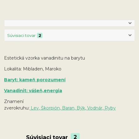
Súvisiaci tovar
2
Estetická vzorka vanadinitu na barytu
Lokalita: Mibladen, Maroko
Baryt: kameň porozumení
Vanadinit: vášeň,energia
Znamení
zverokruhu:
Lev, Škorpión, Baran, Býk, Vodnár, Ryby
Súvisiaci tovar
2