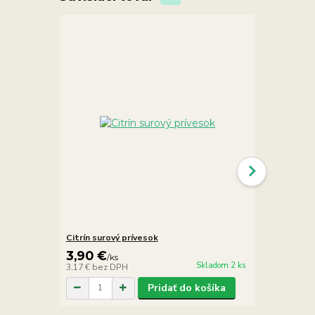
Citrín surový prívesok
Ametyst fra
3,90 €
5,90 €
/
ks
/
ks
Skladom 2 ks
3,17 €
bez DPH
4,80 €
bez D
Pridať do košíka