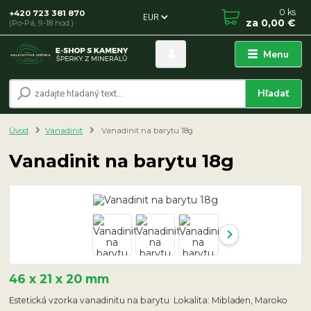
0
ks
+420 723 381 870
EUR
za
0,00 €
(Po-Pá, 9-18 hod.)
Menu
Hľadať
Úvod
Vanadinit
Vanadinit na barytu 18g
Vanadinit na barytu 18g
46 x 21 x 20 mm
Estetická vzorka vanadinitu na barytu Lokalita: Mibladen, Maroko