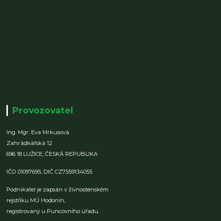
Provozovatel
Ing. Mgr. Eva Mrkusová
Zahrádkářská 12
696 18 LUŽICE,
ČESKÁ REPUBLIKA
IČO 01097695,
DIČ CZ7559134055
Podnikatel je zapsán v živnostenském
rejstříku MÚ Hodonín,
registrovaný u Puncovního úřadu.