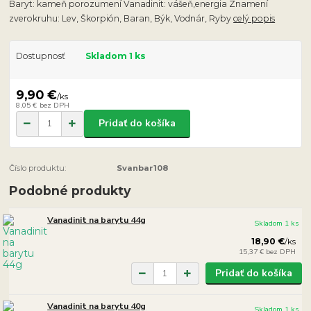
Baryt: kameň porozumení Vanadinit: vášeň,energia Znamení
zverokruhu: Lev, Škorpión, Baran, Býk, Vodnár, Ryby
celý popis
Dostupnosť
Skladom 1 ks
9,90 €
/
ks
8,05 €
bez DPH
Pridať do košíka
Číslo produktu:
Svanbar108
Podobné produkty
Vanadinit na barytu 44g
Skladom 1 ks
18,90 €
/
ks
15,37 €
bez DPH
Pridať do košíka
Vanadinit na barytu 40g
Skladom 1 ks