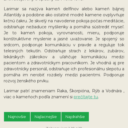
Larimar sa nazýva kameň delfínov alebo kameň bájnej
Atlantídy a podobne ako ostatné modré kamene ovplyvňuje
krčnú čakru. Je skvelý na navodenie pokoja počas meditácie,
odstraňuje nežiaduce myšlienky a pomáha sústrediť myseľ.
Je to kameň pokoja, vyrovnanosti, mieru, podporuje
konštruktívne myslenie a jasné uvažovanie. Je spojený so
srdcom, podporuje komunikáciu v pravde a reguluje tok
telesných tekutín. Odstraňuje strach z lekárov, zubárov,
lekárskych zákrokov a uľahčuje komunikáciu medzi
pacientom a zdravotníckym pracovníkom. Je vhodná aj pre
zdravotnícky personál, odstraňuje ich profesionálnu slepotu a
pomáha im nerobiť rozdiely medzi pacientmi. Podporuje
rozvoj ženského prvku.
Larimar patrí znameniam Raka, Škorpióna, Rýb a Vodnára ,
viac o kameňoch podľa znamení si
prečítajte tu
.
Najnovšie
Najlacnejšie
Najdrahšie