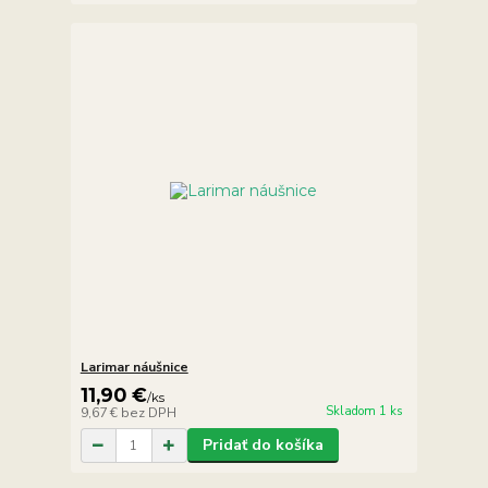
Larimar náušnice
11,90 €
/
ks
Skladom 1 ks
9,67 €
bez DPH
Pridať do košíka