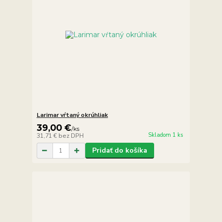
Larimar vŕtaný okrúhliak
39,00 €
/
ks
Skladom 1 ks
31,71 €
bez DPH
Pridať do košíka