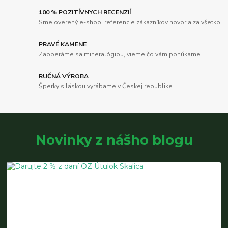
100 % POZITÍVNYCH RECENZIÍ
Sme overený e-shop, referencie zákazníkov hovoria za všetko
PRAVÉ KAMENE
Zaoberáme sa mineralógiou, vieme čo vám ponúkame
RUČNÁ VÝROBA
Šperky s láskou vyrábame v Českej republike
Novinky z nášho blogu