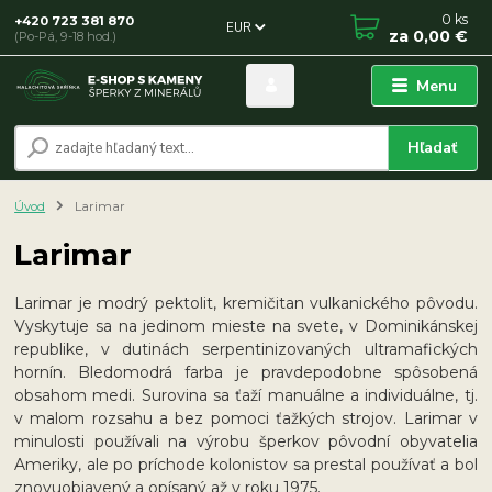
0
ks
+420 723 381 870
EUR
za
0,00 €
(Po-Pá, 9-18 hod.)
Menu
Hľadať
Úvod
Larimar
Larimar
Larimar je modrý pektolit, kremičitan vulkanického pôvodu.
Vyskytuje sa na jedinom mieste na svete, v Dominikánskej
republike, v dutinách serpentinizovaných ultramafických
hornín. Bledomodrá farba je pravdepodobne spôsobená
obsahom medi. Surovina sa ťaží manuálne a individuálne, tj.
v malom rozsahu a bez pomoci ťažkých strojov. Larimar v
minulosti používali na výrobu šperkov pôvodní obyvatelia
Ameriky, ale po príchode kolonistov sa prestal používať a bol
znovuobjavený a opísaný až v roku 1975.