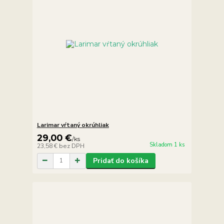
Larimar vŕtaný okrúhliak
29,00 €
/
ks
Skladom 1 ks
23,58 €
bez DPH
Pridať do košíka