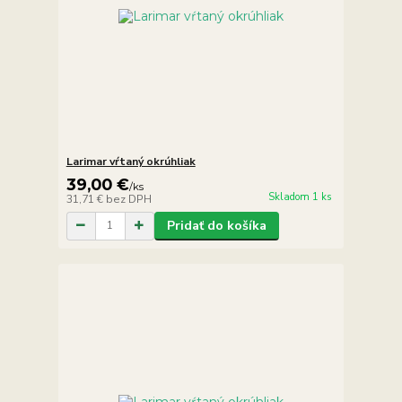
Larimar vŕtaný okrúhliak
39,00 €
/
ks
Skladom 1 ks
31,71 €
bez DPH
Pridať do košíka