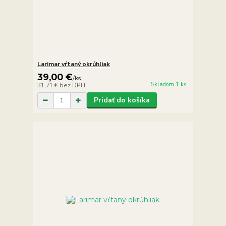
Larimar vŕtaný okrúhliak
39,00 €
/
ks
Skladom 1 ks
31,71 €
bez DPH
Pridať do košíka