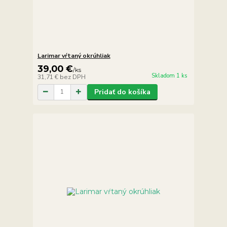
Larimar vŕtaný okrúhliak
39,00 €
/
ks
Skladom 1 ks
31,71 €
bez DPH
Pridať do košíka