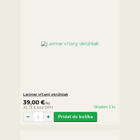
Larimar vŕtaný okrúhliak
39,00 €
/
ks
Skladom 1 ks
31,71 €
bez DPH
Pridať do košíka