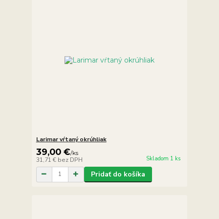
Larimar vŕtaný okrúhliak
39,00 €
/
ks
Skladom 1 ks
31,71 €
bez DPH
Pridať do košíka