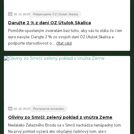
30
.
12
.
2025
Podporujeme OZ Útulok Skalica
Darujte 2 % z daní OZ Útulok Skalica
Pomôžte opusteným zvieratám bez toho, aby vás to stálo čo i len
euro navyše. Darujte 2 % zo svojich daní OZ Útulok Skalica a
podporte starostlivosť o ...
čítať celé
09
.
10
.
2025
Poznávanie minerálov
Olivíny zo Smrčí: zelený poklad z vnútra Zeme
Neďaleko Železného Brodu sa v Smrčí nachádza nenápadný lom.
Na prvý pohľad vyzerá ako obyčajný čadičový lom, ale v