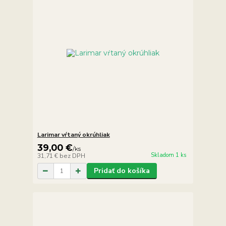
Larimar vŕtaný okrúhliak
39,00 €
/
ks
Skladom 1 ks
31,71 €
bez DPH
Pridať do košíka