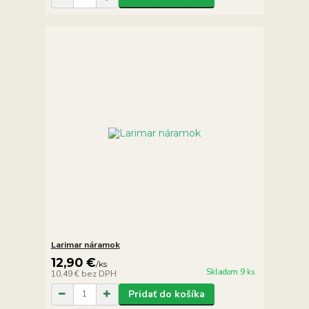
Larimar náramok
12,90 €
/
ks
Skladom 9 ks
10,49 €
bez DPH
Pridať do košíka