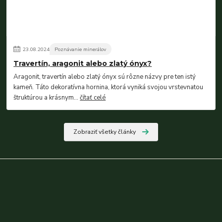
23
.
08
.
2024
Poznávanie minerálov
Travertín, aragonit alebo zlatý ónyx?
Aragonit, travertín alebo zlatý ónyx sú rôzne názvy pre ten istý
kameň. Táto dekoratívna hornina, ktorá vyniká svojou vrstevnatou
štruktúrou a krásnym...
čítať celé
Zobraziť všetky články