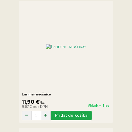
Larimar náušnice
11,90 €
/
ks
Skladom 1 ks
9,67 €
bez DPH
Pridať do košíka