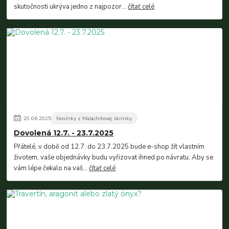
skutočnosti ukrýva jedno z najpozor...
čítať celé
29
.
06
.
2025
Novinky z Malachitovej skrinky
Dovolená 12.7. - 23.7.2025
Přátelé, v době od 12.7. do 23.7.2025 bude e-shop žít vlastním
životem, vaše objednávky budu vyřizovat ihned po návratu. Aby se
vám lépe čekalo na vaš...
čítať celé