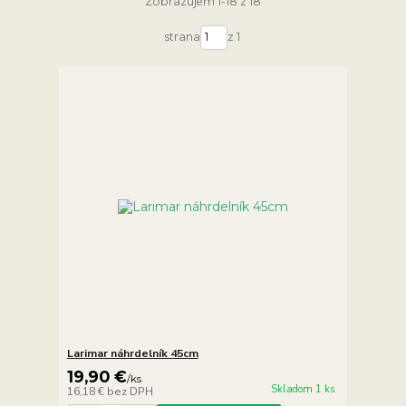
Zobrazujem 1-18 z 18
strana
z 1
Larimar náhrdelník 45cm
19,90 €
/
ks
Skladom 1 ks
16,18 €
bez DPH