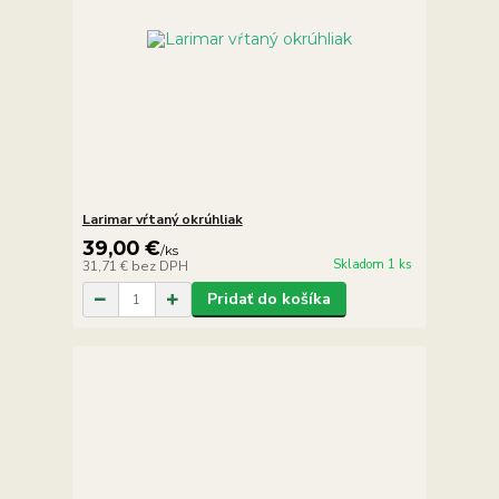
Larimar vŕtaný okrúhliak
39,00 €
/
ks
Skladom 1 ks
31,71 €
bez DPH
Pridať do košíka