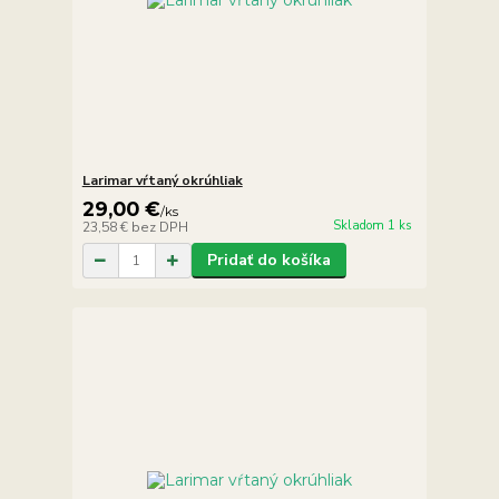
Larimar vŕtaný okrúhliak
29,00 €
/
ks
Skladom 1 ks
23,58 €
bez DPH
Pridať do košíka