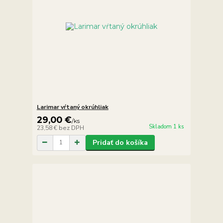
Larimar vŕtaný okrúhliak
29,00 €
/
ks
Skladom 1 ks
23,58 €
bez DPH
Pridať do košíka