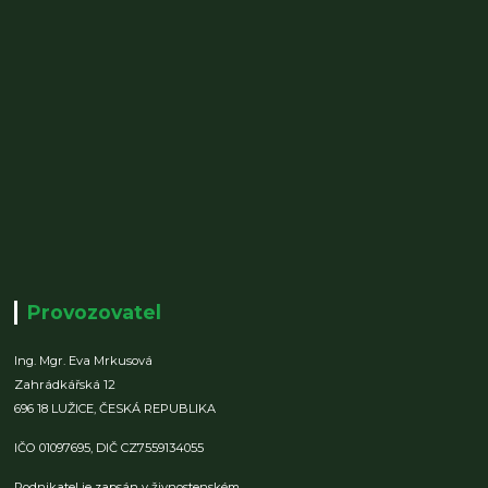
Provozovatel
Ing. Mgr. Eva Mrkusová
Zahrádkářská 12
696 18 LUŽICE,
ČESKÁ REPUBLIKA
IČO 01097695,
DIČ CZ7559134055
Podnikatel je zapsán v živnostenském