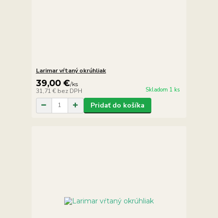
Larimar vŕtaný okrúhliak
39,00 €
/
ks
Skladom 1 ks
31,71 €
bez DPH
Pridať do košíka