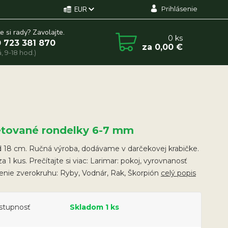
Prihlásenie
EUR
e si rady? Zavolajte.
0
ks
 723 381 870
za
0,00 €
, 9-18 hod.)
etované rondelky 6-7 mm
 18 cm. Ručná výroba, dodávame v darčekovej krabičke.
a 1 kus. Prečítajte si viac: Larimar: pokoj, vyrovnanosť
nie zverokruhu: Ryby, Vodnár, Rak, Škorpión
celý popis
stupnosť
Skladom 1 ks