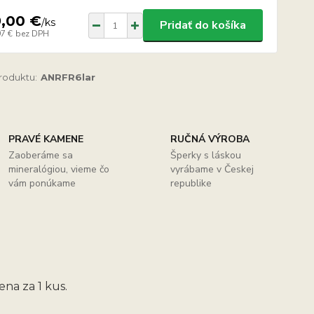
9,00 €
/
ks
Pridať do košíka
97 €
bez DPH
produktu:
ANRFR6lar
PRAVÉ KAMENE
RUČNÁ VÝROBA
Zaoberáme sa
Šperky s láskou
mineralógiou, vieme čo
vyrábame v Českej
vám ponúkame
republike
na za 1 kus.