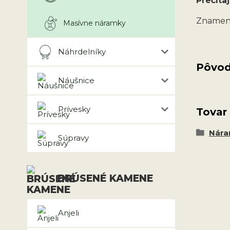
Prečítaj
Znamen
Masívne náramky
Náhrdelníky
Pôvod
Náušnice
Prívesky
Tovar
Nár
Súpravy
BRÚSENÉ KAMENE
Anjeli