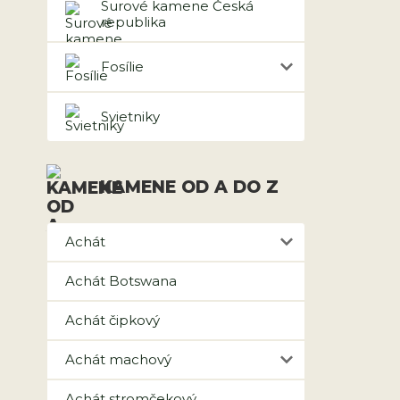
Surové kamene Česká
republika
Fosílie
Svietniky
KAMENE OD A DO Z
Achát
Achát Botswana
Achát čipkový
Achát machový
Achát stromčekový