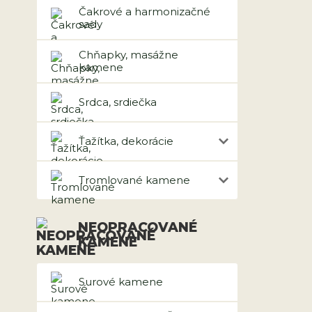
Čakrové a harmonizačné
sady
Chňapky, masážne
kamene
Srdca, srdiečka
Ťažítka, dekorácie
Tromlované kamene
NEOPRACOVANÉ
KAMENE
Surové kamene