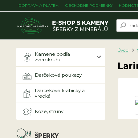
DOPRAVA A PLATBA
OBCHODNÉ PODMIENKY
HODNOTE
Úvod
Kamene podľa
zverokruhu
Lar
Darčekové poukazy
Darčekové krabičky a
vrecká
Kože, struny
ŠPERKY