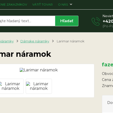
NIE ZÁKAZNÍKOV
VÁTIŤ TOVAR
O NÁS
Neviet
Hľadať
+420
(Po-Pá
Náramky
Dámske náramky
Larimar náramok
imar náramok
faz
Obvod
Cena z
Zname
Do