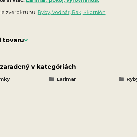
te si viac:
Larimar: pokoj, vyrovnanosť
ie zverokruhu:
Ryby, Vodnár, Rak, Škorpión
 tovaru
 zaradený v kategóriách
amky
Larimar
Ryby