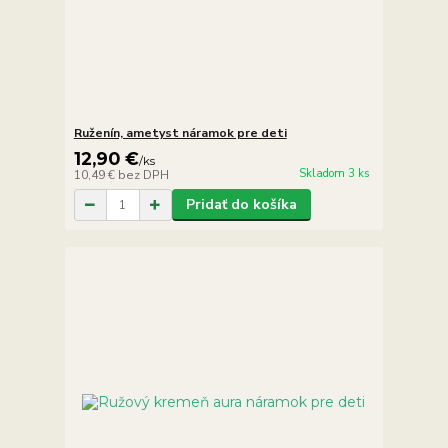
Ruženín, ametyst náramok pre deti
12,90 €
/
ks
Skladom 3 ks
10,49 €
bez DPH
Pridať do košíka