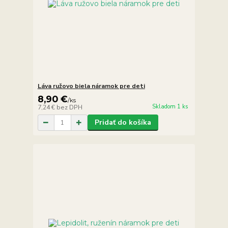
Láva ružovo biela náramok pre deti
8,90 €
/
ks
Skladom 1 ks
7,24 €
bez DPH
Pridať do košíka