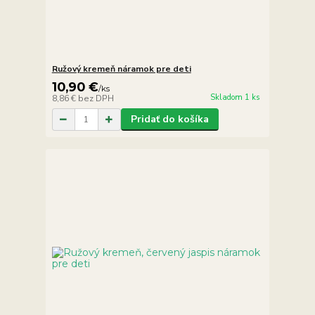
Ružový kremeň náramok pre deti
10,90 €
/
ks
Skladom 1 ks
8,86 €
bez DPH
Pridať do košíka