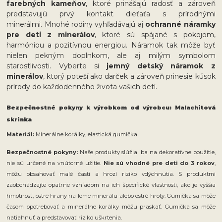
farebných kameňov
, ktoré prinášajú radosť a zároveň
predstavujú prvý kontakt dieťaťa s prírodnými
minerálmi. Mnohé rodiny vyhľadávajú aj
ochranné náramky
pre deti z minerálov
, ktoré sú spájané s pokojom,
harmóniou a pozitívnou energiou. Náramok tak môže byť
nielen pekným doplnkom, ale aj milým symbolom
starostlivosti. Vyberte si
jemný detský náramok z
minerálov
, ktorý poteší ako darček a zároveň prinesie kúsok
prírody do každodenného života vašich detí.
Bezpečnostné pokyny k výrobkom od výrobcu: Malachitová
skrinka
Materiál:
Minerálne korálky, elastická gumička
Bezpečnostné pokyny:
Naše produkty slúžia iba na dekoratívne použitie,
nie sú určené na vnútorné užitie.
Nie sú vhodné pre deti do 3 rokov
,
môžu obsahovať malé časti a hrozí riziko vdýchnutia. S produktmi
zaobchádzajte opatrne vzhľadom na ich špecifické vlastnosti, ako je vyššia
hmotnosť, ostré hrany na lome minerálu alebo ostré hroty. Gumička sa môže
časom opotrebovať a minerálne korálky môžu praskať. Gumička sa môže
natiahnuť a predstavovať riziko uškrtenia.