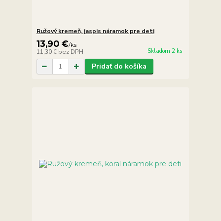
Ružový kremeň, jaspis náramok pre deti
13,90 €
/
ks
Skladom 2 ks
11,30 €
bez DPH
Pridať do košíka