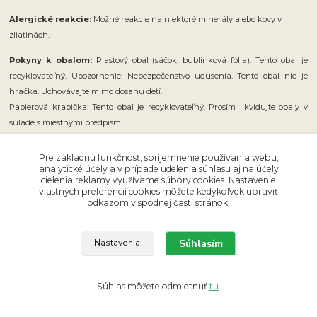
Alergické reakcie:
Možné reakcie na niektoré minerály alebo kovy v
zliatinách.
Pokyny k obalom:
Plastový obal (sáčok, bublinková fólia): Tento obal je
recyklovateľný.
Upozornenie: Nebezpečenstvo udusenia. Tento obal nie je
hračka. Uchovávajte mimo dosahu detí.
Papierová krabička: Tento obal je recyklovateľný. Prosím likvidujte obaly v
súlade s miestnymi predpismi.
Pre základnú funkčnosť, spríjemnenie používania webu,
analytické účely a v prípade udelenia súhlasu aj na účely
cielenia reklamy využívame súbory cookies. Nastavenie
vlastných preferencií cookies môžete kedykoľvek upraviť
odkazom v spodnej časti stránok.
POŠTOVNÉ ZADARMO
pri objednávke nad 40 € Slovenskou poštou pri platbe
Súhlasím
Nastavenia
vopred
100 % POZITÍVNYCH RECENZIÍ
Súhlas môžete odmietnuť
tu
.
Sme overený e-shop, referencie zákazníkov hovoria za všetko