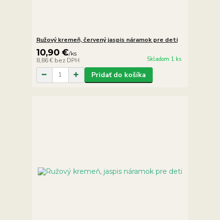
Ružový kremeň, červený jaspis náramok pre deti
10,90 €
/
ks
Skladom 1 ks
8,86 €
bez DPH
Pridať do košíka