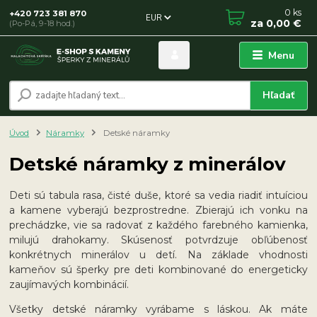
0
ks
+420 723 381 870
EUR
za
0,00 €
(Po-Pá, 9-18 hod.)
Menu
Hľadať
Úvod
Náramky
Detské náramky
Detské náramky z minerálov
Deti sú tabula rasa, čisté duše, ktoré sa vedia riadiť intuíciou
a kamene vyberajú bezprostredne. Zbierajú ich vonku na
prechádzke, vie sa radovať z každého farebného kamienka,
milujú drahokamy. Skúsenosť potvrdzuje obľúbenosť
konkrétnych minerálov u detí. Na základe vhodnosti
kameňov sú šperky pre deti kombinované do energeticky
zaujímavých kombinácií.
Všetky detské náramky vyrábame s láskou. Ak máte