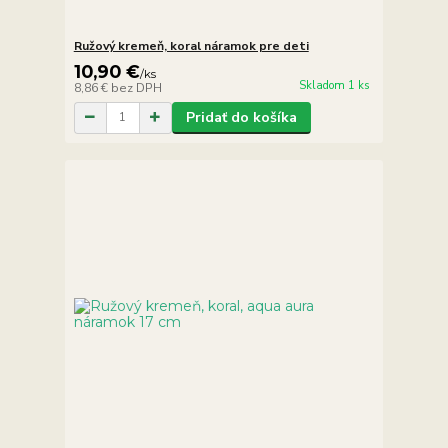
Ružový kremeň, koral náramok pre deti
10,90 €
/
ks
Skladom 1 ks
8,86 €
bez DPH
Pridať do košíka