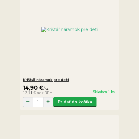
Krištáľ náramok pre deti
14,90 €
/
ks
Skladom 1 ks
12,11 €
bez DPH
Pridať do košíka