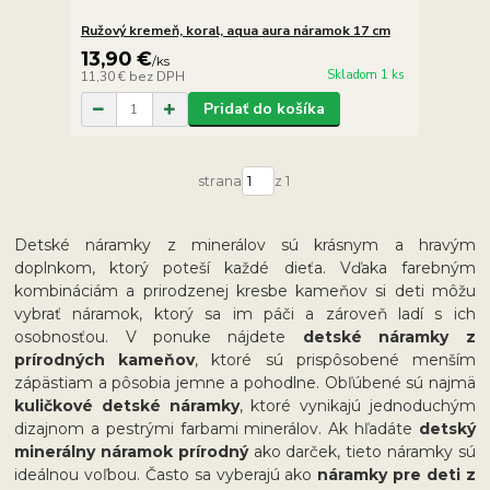
Ružový kremeň, koral, aqua aura náramok 17 cm
13,90 €
/
ks
Skladom 1 ks
11,30 €
bez DPH
Pridať do košíka
strana
z 1
Detské náramky z minerálov sú krásnym a hravým
doplnkom, ktorý poteší každé dieťa. Vďaka farebným
kombináciám a prirodzenej kresbe kameňov si deti môžu
vybrať náramok, ktorý sa im páči a zároveň ladí s ich
osobnosťou. V ponuke nájdete
detské náramky z
prírodných kameňov
, ktoré sú prispôsobené menším
zápästiam a pôsobia jemne a pohodlne. Obľúbené sú najmä
kuličkové detské náramky
, ktoré vynikajú jednoduchým
dizajnom a pestrými farbami minerálov. Ak hľadáte
detský
minerálny náramok prírodný
ako darček, tieto náramky sú
ideálnou voľbou. Často sa vyberajú ako
náramky pre deti z