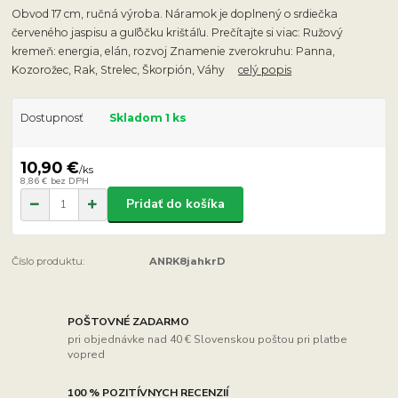
Obvod 17 cm, ručná výroba. Náramok je doplnený o srdiečka
červeného jaspisu a guľôčku krištáľu. Prečítajte si viac: Ružový
kremeň: energia, elán, rozvoj Znamenie zverokruhu: Panna,
Kozorožec, Rak, Strelec, Škorpión, Váhy
celý popis
Dostupnosť
Skladom 1 ks
10,90 €
/
ks
8,86 €
bez DPH
Pridať do košíka
Číslo produktu:
ANRK8jahkrD
POŠTOVNÉ ZADARMO
pri objednávke nad 40 € Slovenskou poštou pri platbe
vopred
100 % POZITÍVNYCH RECENZIÍ