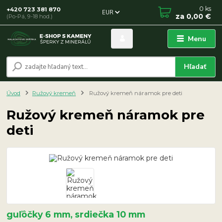
0
ks
+420 723 381 870
EUR
za
0,00 €
(Po-Pá, 9-18 hod.)
Menu
Hľadať
Úvod
Ružový kremeň
Ružový kremeň náramok pre deti
Ružový kremeň náramok pre
deti
guľôčky 6 mm, srdiečka 10 mm