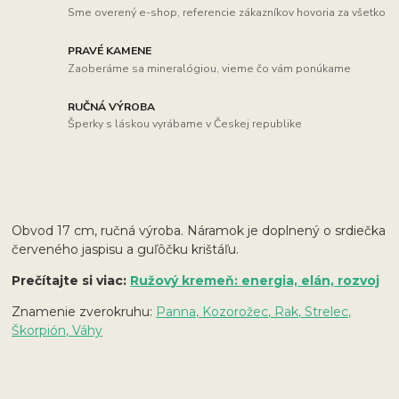
Sme overený e-shop, referencie zákazníkov hovoria za všetko
PRAVÉ KAMENE
Zaoberáme sa mineralógiou, vieme čo vám ponúkame
RUČNÁ VÝROBA
Šperky s láskou vyrábame v Českej republike
Obvod 17 cm, ručná výroba. Náramok je doplnený o srdiečka
červeného jaspisu a guľôčku krištáľu.
Prečítajte si viac:
Ružový kremeň: energia, elán, rozvoj
Znamenie zverokruhu:
Panna, Kozorožec, Rak, Strelec,
Škorpión, Váhy