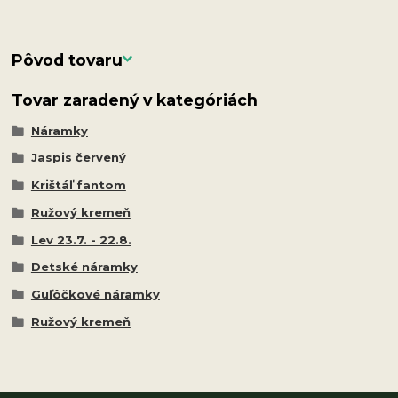
Pôvod tovaru
Tovar zaradený v kategóriách
Náramky
Jaspis červený
Krištáľ fantom
Ružový kremeň
Lev 23.7. - 22.8.
Detské náramky
Guľôčkové náramky
Ružový kremeň