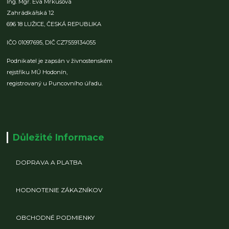
Ing. Mgr. Eva Mrkusová
Zahrádkářská 12
696 18 LUŽICE,
ČESKÁ REPUBLIKA
IČO 01097695,
DIČ CZ7559134055
Podnikatel je zapsán v živnostenském
rejstříku MÚ Hodonín,
registrovaný u Puncovního úřadu.
Důležité Informace
DOPRAVA A PLATBA
HODNOTENIE ZÁKAZNÍKOV
OBCHODNÉ PODMIENKY