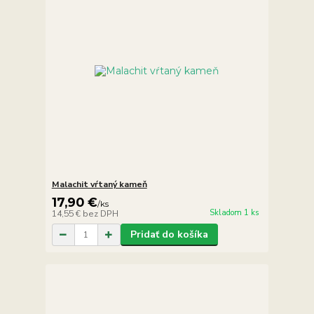
Malachit vŕtaný kameň
17,90 €
/
ks
Skladom 1 ks
14,55 €
bez DPH
Pridať do košíka