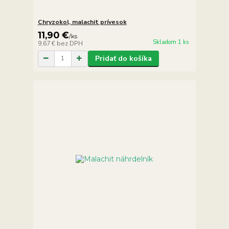
Chryzokol, malachit prívesok
11,90 €
/
ks
Skladom 1 ks
9,67 €
bez DPH
Pridať do košíka