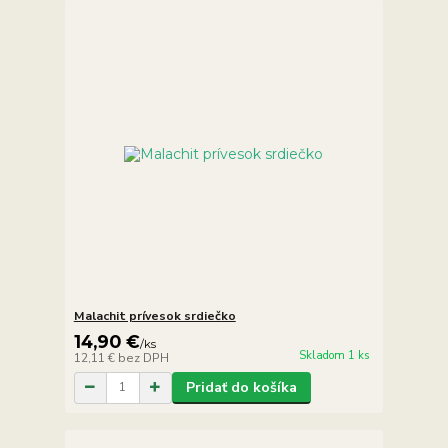
Malachit prívesok srdiečko
14,90 €
/
ks
Skladom 1 ks
12,11 €
bez DPH
Pridať do košíka