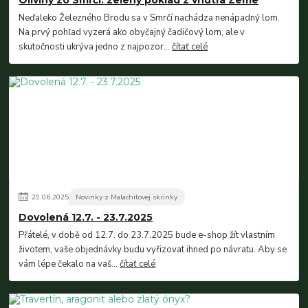
Neďaleko Železného Brodu sa v Smrčí nachádza nenápadný lom.
Na prvý pohľad vyzerá ako obyčajný čadičový lom, ale v
skutočnosti ukrýva jedno z najpozor...
čítať celé
29
.
06
.
2025
Novinky z Malachitovej skrinky
Dovolená 12.7. - 23.7.2025
Přátelé, v době od 12.7. do 23.7.2025 bude e-shop žít vlastním
životem, vaše objednávky budu vyřizovat ihned po návratu. Aby se
vám lépe čekalo na vaš...
čítať celé