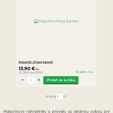
Malachit vŕtaný kameň
13,90 €
/
ks
Skladom 1 ks
11,30 €
bez DPH
Pridať do košíka
strana
z 1
Malachitové náhrdelníky a prívesky sú ideálnou voľbou pre