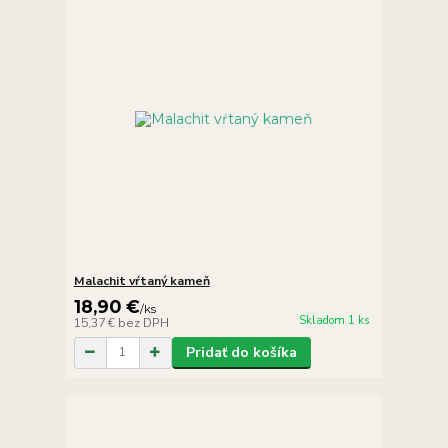
Malachit vŕtaný kameň
18,90 €
/
ks
Skladom 1 ks
15,37 €
bez DPH
Pridať do košíka