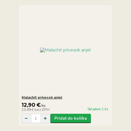
Malachit prívesok anjel
12,90 €
/
ks
Skladom 1 ks
10,49 €
bez DPH
Pridať do košíka