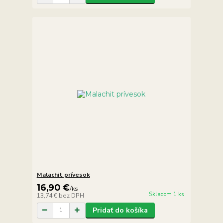
Malachit prívesok
16,90 €
/
ks
Skladom 1 ks
13,74 €
bez DPH
Pridať do košíka