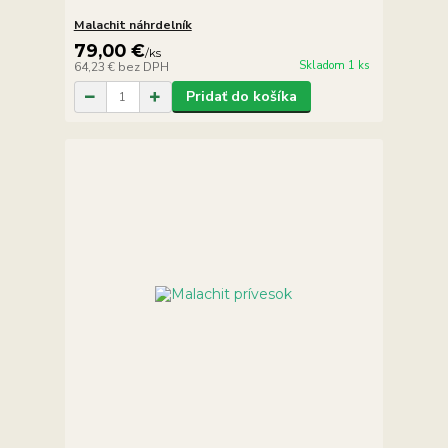
Malachit náhrdelník
79,00 €
/
ks
Skladom 1 ks
64,23 €
bez DPH
Pridať do košíka