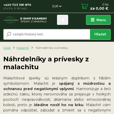
0
ks
+420 723 381 870
EUR
za
0,00 €
(Po-Pá, 9-18 hod.)
Menu
Hľadať
Úvod
Malachit
Náhrdelníky a prívesky
Náhrdelníky a prívesky z
malachitu
Malachitové šperky sú krásnym doplnkom s hlbším
symbolizmom. Malachit je
spájaný s múdrosťou a
ochranou pred negatívnymi vplyvmi
. Harmonizuje a lieči
srdečnú čakru, ktorej nerovnováha sa prejavuje v horkých
pocitoch nespravodlivosti, sklamania alebo emocionálnej
bolesti, preto je
ideálne nosiť ho na krku
. Malachit vám
pomáha odpúšťať, zabúdať a zmieriť sa s negatívnymi