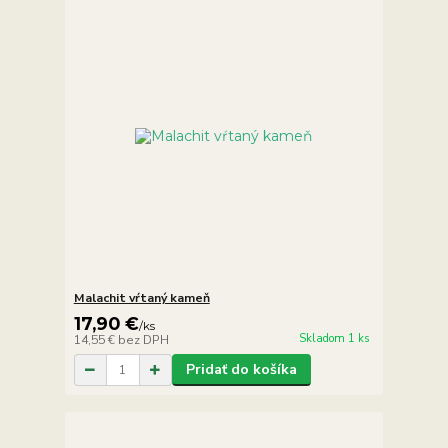
Malachit vŕtaný kameň
17,90 €
/
ks
Skladom 1 ks
14,55 €
bez DPH
Pridať do košíka