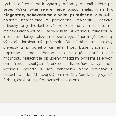
tých, ktorí chcú nosiť výrazný prírodný minerál bližšie pri
sebe. Vďaka sýtej zelenej farbe pôsobí malachit na krk
elegantne, sebavedomo a veľmi prirodzene
. V ponuke
nájdete náhrdelníky z prírodného malachitu, klasické
prívesky aj jednoduché vŕtané kamene z malachitu na
retiazku alebo šnúrku. Každý kus sa líši kresbou, veľkosťou aj
intenzitou farby, takže si môžete vybrať jemnejší šperk aj
výrazný dominantný prívesok. Ak hľadáte malachitový
prívesok z prírodného kameňa, ktorý bude originálnym
doplnkom alebo darčekom, táto kategória ponúka viac
možností. Malachit je obľúbený medzi milovníkmi zelených
minerálov, osobitých šperkov a kameňov s výraznou
kresbou. Vyberte si svoj náhrdelník alebo prívesok z
malachitu a doplňte svoj štýl o minerálny šperk, ktorý vyniká
farbou, kresbou aj prírodným charakterom.
POŠTOVNÉ ZADARMO