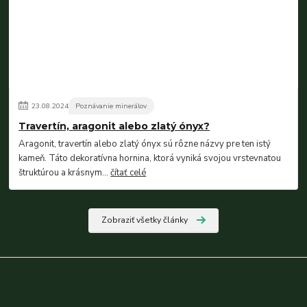
23
.
08
.
2024
Poznávanie minerálov
Travertín, aragonit alebo zlatý ónyx?
Aragonit, travertín alebo zlatý ónyx sú rôzne názvy pre ten istý
kameň. Táto dekoratívna hornina, ktorá vyniká svojou vrstevnatou
štruktúrou a krásnym...
čítať celé
Zobraziť všetky články