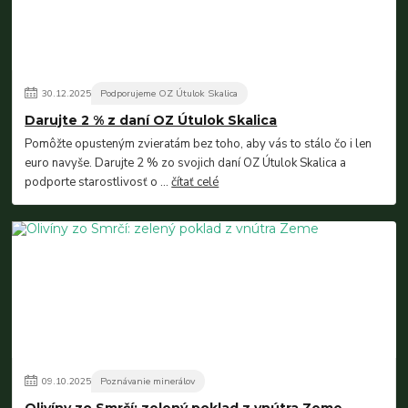
30
.
12
.
2025
Podporujeme OZ Útulok Skalica
Darujte 2 % z daní OZ Útulok Skalica
Pomôžte opusteným zvieratám bez toho, aby vás to stálo čo i len
euro navyše. Darujte 2 % zo svojich daní OZ Útulok Skalica a
podporte starostlivosť o ...
čítať celé
09
.
10
.
2025
Poznávanie minerálov
Olivíny zo Smrčí: zelený poklad z vnútra Zeme