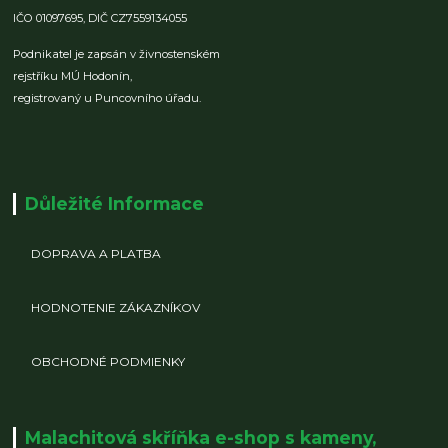
IČO 01097695,
DIČ CZ7559134055
Podnikatel je zapsán v živnostenském
rejstříku MÚ Hodonín,
registrovaný u Puncovního úřadu.
Důležité Informace
DOPRAVA A PLATBA
HODNOTENIE ZÁKAZNÍKOV
OBCHODNÉ PODMIENKY
Malachitová skříňka e-shop s kameny,