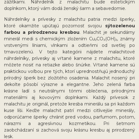
zážitkami. Náhrdelník z malachitu bude estetickým
doplnkom, ktorý vám dodá ženský šarm a sebavedomie.
Náhrdelníky a prívesky z malachitu patria medzi šperky,
ktoré okamžite upútajú pozornosť svojou
sýtozelenou
farbou a prirodzenou kresbou
. Malachit je sekundárny
minerál medi s chemickým zložením Cu₂CO₃(OH)₂, známy
vrstvenými líniami, vlnkami a odtieňmi od svetlej po
tmavozelenú. V tejto kategórii nájdete malachitové
náhrdelníky, prívesky aj vŕtané kamene z malachitu, ktoré
môžete nosiť na retiazke alebo šnúrke. Vŕtané kamene sú
praktickou voľbou pre tých, ktorí uprednostňujú jednoduchý
prírodný šperk bez zložitého osadenia. Malachit nosený pri
dekolte pôsobí výrazne a elegantne. Jeho zelená farba
krásne ladí s neutrálnymi tónmi oblečenia, prírodnými
materiálmi aj kovovými doplnkami. Každý prívesok z
malachitu je originál, pretože kresba minerálu sa pri každom
kuse líši. Keďže malachit patrí medzi citlivejšie minerály,
odporúčame šperky chrániť pred vodou, parfumom, potom,
nárazmi a agresívnou kozmetikou. Pri šetrnom
zaobchádzaní si zachová svoju krásnu kresbu aj prirodzený
lesk.