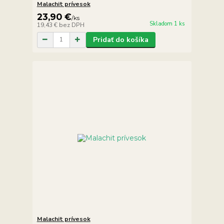
Malachit prívesok
23,90 €
/
ks
Skladom 1 ks
19,43 €
bez DPH
Pridať do košíka
Malachit prívesok