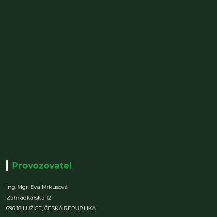
Provozovatel
Ing. Mgr. Eva Mrkusová
Zahrádkářská 12
696 18 LUŽICE,
ČESKÁ REPUBLIKA