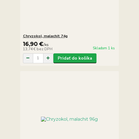
Chryzokol, malachit 74g
16,90 €
/
ks
Skladom 1 ks
13,74 €
bez DPH
Pridať do košíka