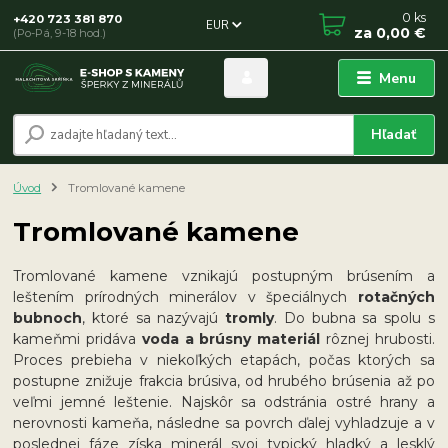
0
ks
+420 723 381 870
EUR
za
0,00 €
(Po-Pá, 9-18 hod.)
Menu
Hľadať
Úvod
Tromlované kamene
Tromlované kamene
Tromlované kamene vznikajú postupným brúsením a
leštením prírodných minerálov v špeciálnych
rotačných
bubnoch
, ktoré sa nazývajú
tromly
. Do bubna sa spolu s
kameňmi pridáva
voda a brúsny materiál
rôznej hrubosti.
Proces prebieha v niekoľkých etapách, počas ktorých sa
postupne znižuje frakcia brúsiva, od hrubého brúsenia až po
veľmi jemné leštenie. Najskôr sa odstránia ostré hrany a
nerovnosti kameňa, následne sa povrch ďalej vyhladzuje a v
poslednej fáze získa minerál svoj typický hladký a lesklý