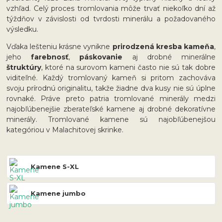
vzhľad. Celý proces tromlovania môže trvať niekoľko dní až
týždňov v závislosti od tvrdosti minerálu a požadovaného
výsledku.
Vďaka lešteniu krásne vynikne
prirodzená kresba kameňa
,
jeho
farebnosť
,
páskovanie
aj drobné minerálne
štruktúry
, ktoré na surovom kameni často nie sú tak dobre
viditeľné. Každý tromlovaný kameň si pritom zachováva
svoju prírodnú originalitu, takže žiadne dva kusy nie sú úplne
rovnaké. Práve preto patria tromlované minerály medzi
najobľúbenejšie zberateľské kamene aj drobné dekoratívne
minerály. Tromlované kamene sú najobľúbenejšou
kategóriou v Malachitovej skrinke.
Kamene S-XL
Kamene jumbo