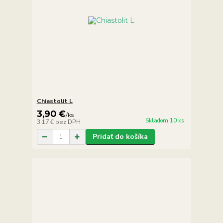
Chiastolit L
3,90 €
/
ks
Skladom 10 ks
3,17 €
bez DPH
Pridať do košíka