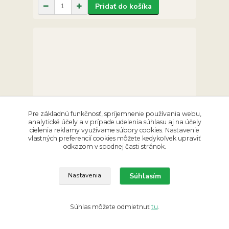
Pridať do košíka
Pre základnú funkčnosť, spríjemnenie používania webu,
analytické účely a v prípade udelenia súhlasu aj na účely
cielenia reklamy využívame súbory cookies. Nastavenie
vlastných preferencií cookies môžete kedykoľvek upraviť
odkazom v spodnej časti stránok.
Súhlasím
Nastavenia
Kobaltokalcit 30g
8,90 €
/
ks
Súhlas môžete odmietnuť
tu
.
Skladom 1 ks
7,24 €
bez DPH
Pridať do košíka