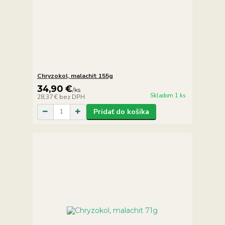
Chryzokol, malachit 155g
34,90 €
/
ks
Skladom 1 ks
28,37 €
bez DPH
Pridať do košíka