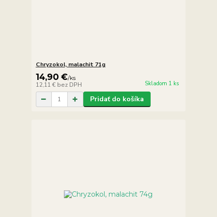
Chryzokol, malachit 71g
14,90 €
/
ks
Skladom 1 ks
12,11 €
bez DPH
Pridať do košíka