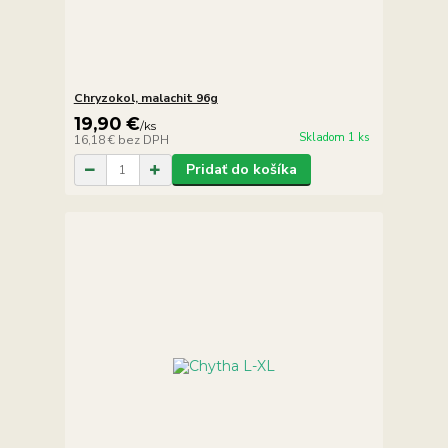
Chryzokol, malachit 96g
19,90 €
/
ks
Skladom 1 ks
16,18 €
bez DPH
Pridať do košíka