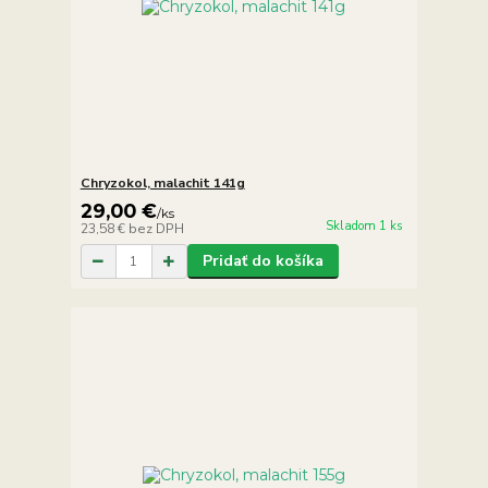
Chryzokol, malachit 141g
29,00 €
/
ks
Skladom 1 ks
23,58 €
bez DPH
Pridať do košíka