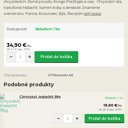
chryzokolom Země původu: Kongo Prečítajte si viac: Chryzokol: sila,
trpezlivosť Malachit: kameň krásy a ženskosti Znamenie
zverokruhu: Panna, Kozorožec, Býk, Škorpión
celý popis
Dostupnosť
Skladom 1 ks
34,90 €
/
ks
28,37 €
bez DPH
Pridať do košíka
Číslo produktu:
OTRmalchr46
Podobné produkty
Chryzokol, malachit 96g
Skladom 1 ks
19,90 €
/
ks
16,18 €
bez DPH
Pridať do košíka