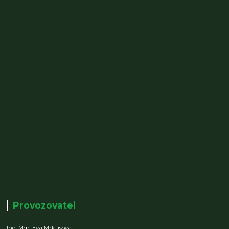
Provozovatel
Ing. Mgr. Eva Mrkusová