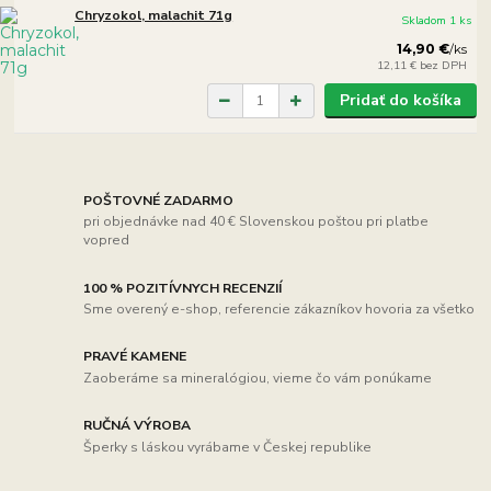
Chryzokol, malachit 71g
Skladom 1 ks
14,90 €
/
ks
12,11 €
bez DPH
Pridať do košíka
POŠTOVNÉ ZADARMO
pri objednávke nad 40 € Slovenskou poštou pri platbe
vopred
100 % POZITÍVNYCH RECENZIÍ
Sme overený e-shop, referencie zákazníkov hovoria za všetko
PRAVÉ KAMENE
Zaoberáme sa mineralógiou, vieme čo vám ponúkame
RUČNÁ VÝROBA
Šperky s láskou vyrábame v Českej republike