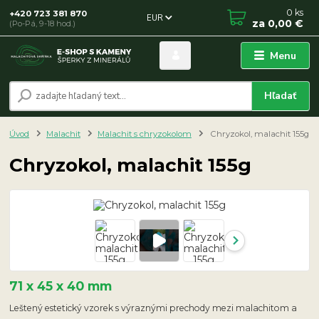
0
ks
+420 723 381 870
EUR
za
0,00 €
(Po-Pá, 9-18 hod.)
Menu
Hľadať
Úvod
Malachit
Malachit s chryzokolom
Chryzokol, malachit 155g
Chryzokol, malachit 155g
71 x 45 x 40 mm
Leštený estetický vzorek s výraznými prechody mezi malachitom a