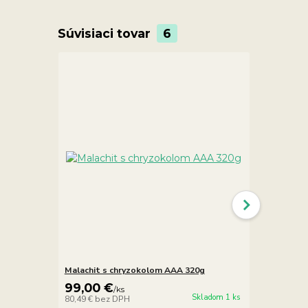
Súvisiaci tovar
6
Malachit s chryzokolom AAA 320g
Shattuckit 
99,00 €
29,00 €
/
ks
/
Skladom 1 ks
80,49 €
bez DPH
23,58 €
bez 