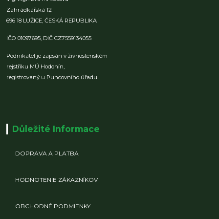
Zahrádkářská 12
696 18 LUŽICE,
ČESKÁ REPUBLIKA
IČO 01097695,
DIČ CZ7559134055
Podnikatel je zapsán v živnostenském
rejstříku MÚ Hodonín,
registrovaný u Puncovního úřadu.
Důležité Informace
DOPRAVA A PLATBA
HODNOTENIE ZÁKAZNÍKOV
OBCHODNÉ PODMIENKY