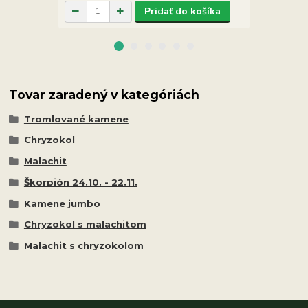
Pridať do košíka
Tovar zaradený v kategóriách
Tromlované kamene
Chryzokol
Malachit
Škorpión 24.10. - 22.11.
Kamene jumbo
Chryzokol s malachitom
Malachit s chryzokolom