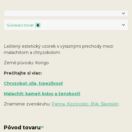
Súvisiaci tovar
6
Leštený estetický vzorek s výraznými prechody mezi
malachitom a chryzokolom
Země původu: Kongo
Prečítajte si viac:
Chryzokol: sila, trpezlivosť
Malachit: kameň krásy a ženskosti
Znamenie zverokruhu:
Panna, Kozorožec, Býk, Škorpión
Pôvod tovaru