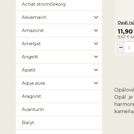
Achát stromčekový
Akvamarín
Opál ru
Amazonit
11,90
9,67 €
b
Ametyst
Angelit
Apatit
Aqua aura
Opálové
Aragonit
Opál je
harmoni
Avanturín
kameňa, 
Baryt