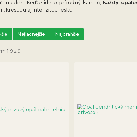
 či modrej. Keďže ide o prírodný kameň,
každý opálov
, kresbou aj intenzitou lesku.
šie
Najlacnejšie
Najdrahšie
em 1-9 z 9