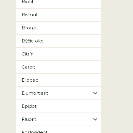
Biotit
Bismut
Bronzit
Býčie oko
Citrín
Čaroit
Diopsid
Dumortierit
Epidot
Fluorit
Fosfosiderit