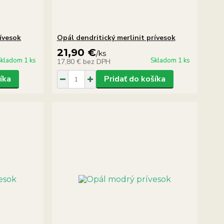
rívesok
Opál dendritický merlinit prívesok
21,90 €
/
ks
kladom 1 ks
Skladom 1 ks
17,80 €
bez DPH
íka
Pridať do košíka