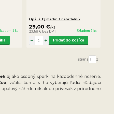
Opál žltý merlinit náhrdelník
29,00 €
/
ks
kladom 1 ks
Skladom 1 ks
23,58 €
bez DPH
íka
Pridať do košíka
strana
z 1
ček
aj ako osobný šperk na každodenné nosenie.
ťou
, vďaka čomu si ho vyberajú ľudia hľadajúci
i opálový náhrdelník alebo prívesok z prírodného