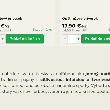
žový prívesok
Opál ružový prívesok
 €
17,90 €
/
ks
/
ks
Skladom 1 ks
S
ez DPH
14,55 €
bez DPH
Pridať do košíka
Pridať do koš
 náhrdelníky a prívesky sú obľúbené ako
jemný dar
 tradične spájaný s
citlivosťou, intuíciou a tvorivos
cké a prirodzene pôsobiace minerálne šperky. Vyberte s
ktorý vás osloví farbou, tvarom a jemnou krásou opálu.