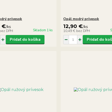
drý prívesok
Opál modrý prívesok
0 €
12,90 €
/
ks
/
ks
Skladom 1 ks
S
bez DPH
10,49 €
bez DPH
Pridať do košíka
Pridať do koš