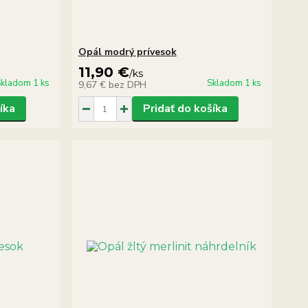
Opál modrý prívesok
11,90 €
/
ks
kladom 1 ks
Skladom 1 ks
9,67 €
bez DPH
íka
Pridať do košíka