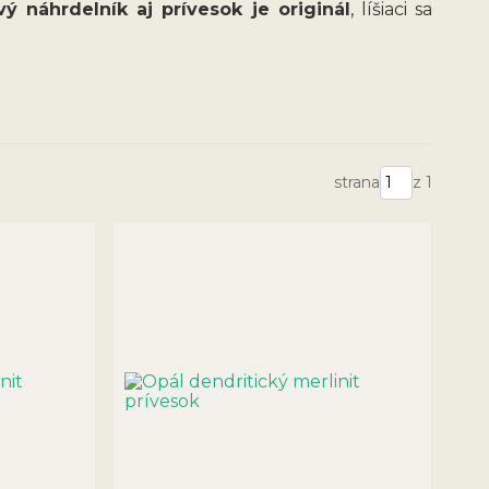
ý náhrdelník aj prívesok je originál
, líšiaci sa
strana
z 1