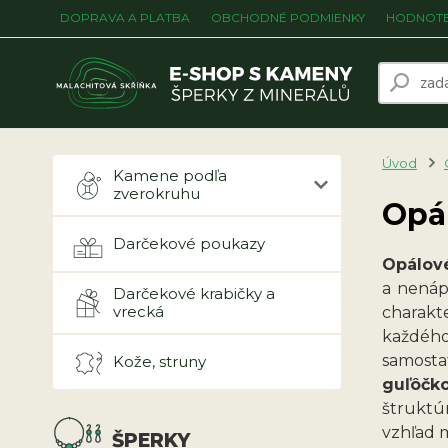
DOPRAVA A PLATBA
OBCHODNÉ PODMIENKY
HODNOTE
Úvod
Kamene podľa
zverokruhu
Opál
Darčekové poukazy
Opálové
a nenáp
Darčekové krabičky a
vrecká
charakt
každého
samosta
Kože, struny
guľôčk
štruktú
vzhľad 
ŠPERKY