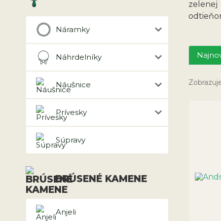
zelenej
odtieňom
Náramky
Najnov
Náhrdelníky
Zobrazuj
Náušnice
Prívesky
Súpravy
BRÚSENÉ KAMENE
Anjeli