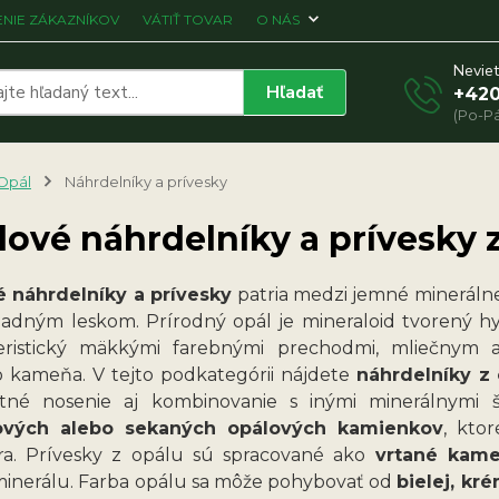
NIE ZÁKAZNÍKOV
VÁTIŤ TOVAR
O NÁS
Neviet
Hľadať
+420
(Po-Pá
Opál
Náhrdelníky a prívesky
ové náhrdelníky a prívesky 
 náhrdelníky a prívesky
patria medzi jemné minerálne
adným leskom. Prírodný opál je mineraloid tvorený h
eristický mäkkými farebnými prechodmi, mliečnym
 kameňa. V tejto podkategórii nájdete
náhrdelníky z 
tné nosenie aj kombinovanie s inými minerálnymi 
ových alebo sekaných opálových kamienkov
, kto
ra. Prívesky z opálu sú spracované ako
vrtané kam
minerálu. Farba opálu sa môže pohybovať od
bielej, kr