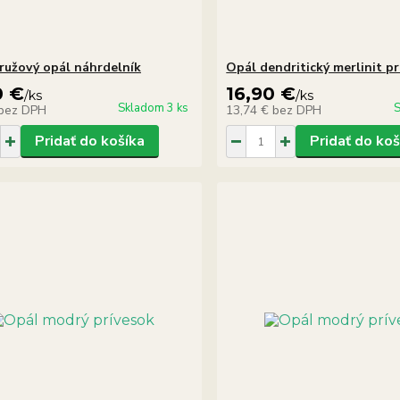
ružový opál náhrdelník
Opál dendritický merlinit p
0 €
16,90 €
/
ks
/
ks
Skladom 3 ks
S
bez DPH
13,74 €
bez DPH
Pridať do košíka
Pridať do koš