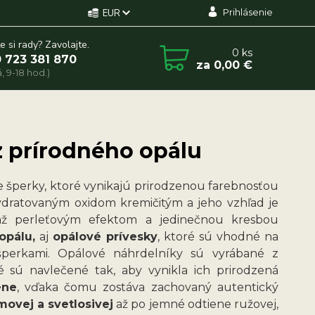
Prihlásenie
EUR
e si rady? Zavolajte.
0
ks
 723 381 870
za
0,00 €
, 9-18 hod.)
z prírodného opálu
 šperky, ktoré vynikajú prirodzenou farebnosťou
ydratovaným oxidom kremičitým a jeho vzhľad je
 až perleťovým efektom a jedinečnou kresbou
opálu,
aj
opálové prívesky
, ktoré sú vhodné na
šperkami. Opálové náhrdelníky sú vyrábané z
ré sú navlečené tak, aby vynikla ich prirodzená
ene
, vďaka čomu zostáva zachovaný autentický
émovej a svetlosivej
až po jemné odtiene ružovej,