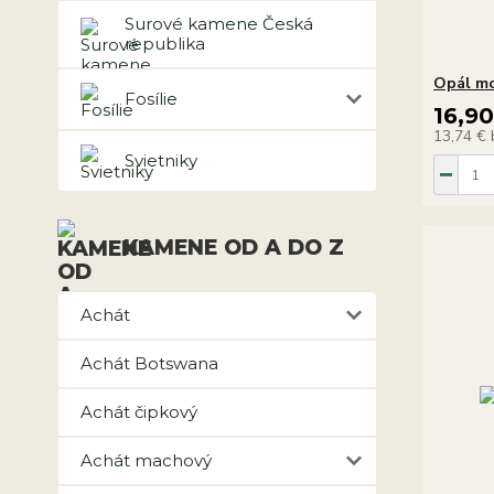
Surové kamene Česká
republika
Opál mo
Fosílie
16,9
13,74 €
Svietniky
KAMENE OD A DO Z
Achát
Achát Botswana
Achát čipkový
Achát machový