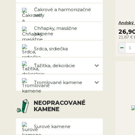
Čakrové a harmonizačné
sady
Andský 
Chňapky, masážne
26,9
kamene
21,87 €
Srdca, srdiečka
Ťažítka, dekorácie
Tromlované kamene
NEOPRACOVANÉ
KAMENE
Surové kamene