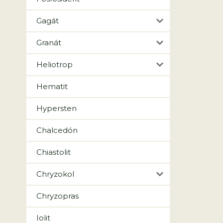
Gagát
Granát
Heliotrop
Hematit
Hypersten
Chalcedón
Chiastolit
Chryzokol
Chryzopras
Iolit