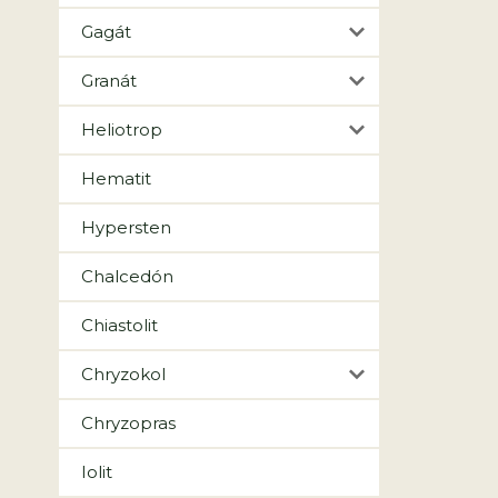
Gagát
Granát
Heliotrop
Hematit
Hypersten
Chalcedón
Chiastolit
Chryzokol
Chryzopras
Iolit