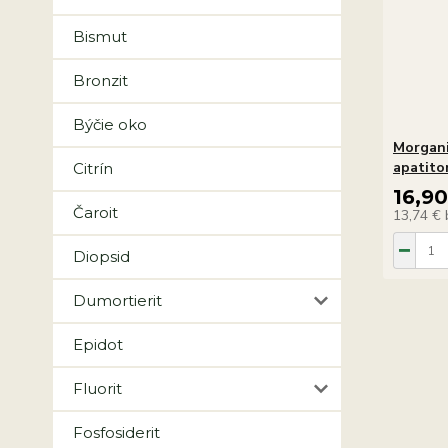
Bismut
Bronzit
Býčie oko
Morgani
apatit
Citrín
16,9
Čaroit
13,74 €
Diopsid
Dumortierit
Epidot
Fluorit
Fosfosiderit