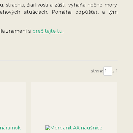
, strachu, žiarlivosti a zášti, vyháňa nočné mory.
ťahových situáciách. Pomáha odpúšťať, a tým
ľa znamení si
prečítajte tu
.
strana
z 1