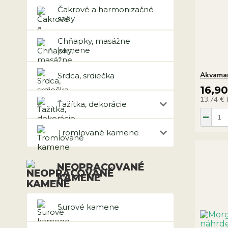
Čakrové a harmonizačné
sady
Chňapky, masážne
kamene
Akvamar
Srdca, srdiečka
16,9
13,74 €
Ťažítka, dekorácie
Tromlované kamene
NEOPRACOVANÉ
KAMENE
Surové kamene