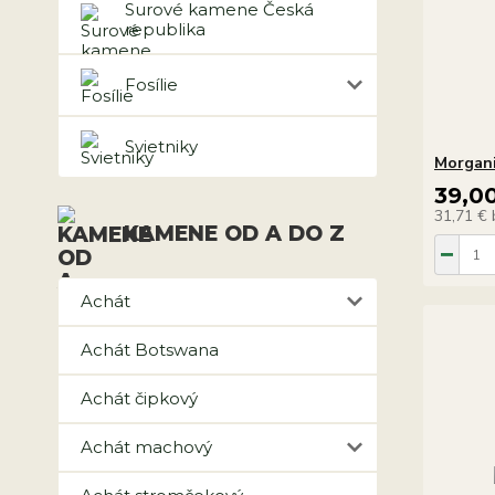
Surové kamene Česká
republika
Fosílie
Svietniky
Morgani
39,0
31,71 €
KAMENE OD A DO Z
Achát
Achát Botswana
Achát čipkový
Achát machový