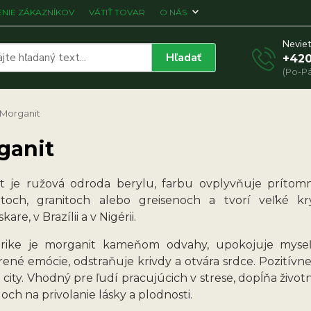
NIE ZÁKAZNÍKOV
VÁTIŤ TOVAR
O NÁS
Neviet
Hľadať
+420
(Po-Pá
Morganit
ganit
t je ružová odroda berylu, farbu ovplyvňuje prítom
toch, granitoch alebo greisenoch a tvorí veľké kry
re, v Brazílii a v Nigérii.
rike je morganit kameňom odvahy, upokojuje myseľ
rené emócie, odstraňuje krivdy a otvára srdce. Pozitív
 city. Vhodný pre ľudí pracujúcich v strese, dopĺňa životn
áloch na privolanie lásky a plodnosti.