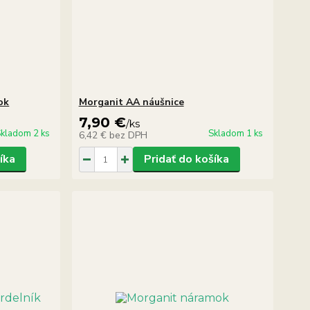
ok
Morganit AA náušnice
7,90 €
/
ks
kladom 2 ks
Skladom 1 ks
6,42 €
bez DPH
íka
Pridať do košíka