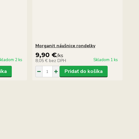
Morganit náušnice rondelky
9,90 €
/
ks
kladom 2 ks
Skladom 1 ks
8,05 €
bez DPH
íka
Pridať do košíka