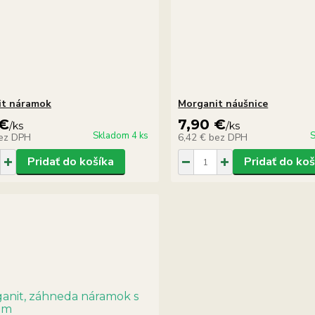
it náramok
Morganit náušnice
 €
7,90 €
/
ks
/
ks
Skladom 4 ks
S
ez DPH
6,42 €
bez DPH
Pridať do košíka
Pridať do koš