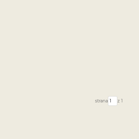
strana
z 1