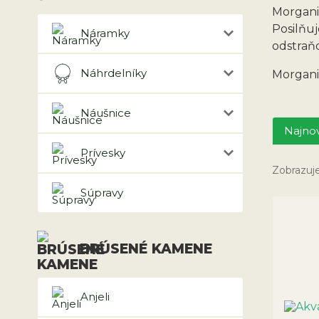
Morganit
Posilňu
Náramky
odstraň
Náhrdelníky
Morgani
Náušnice
Najnov
Prívesky
Zobrazuj
Súpravy
BRÚSENÉ KAMENE
Anjeli