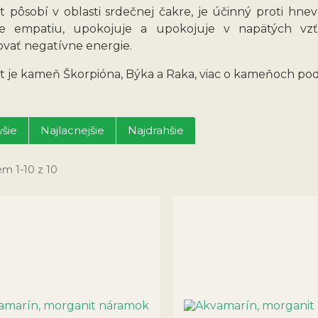
 pôsobí v oblasti srdečnej čakre, je účinný proti hnevu
je empatiu, upokojuje a upokojuje v napätých vz
ovať negatívne energie.
t je kameň Škorpióna, Býka a Raka, viac o kameňoch pod
šie
Najlacnejšie
Najdrahšie
em 1-10 z 10