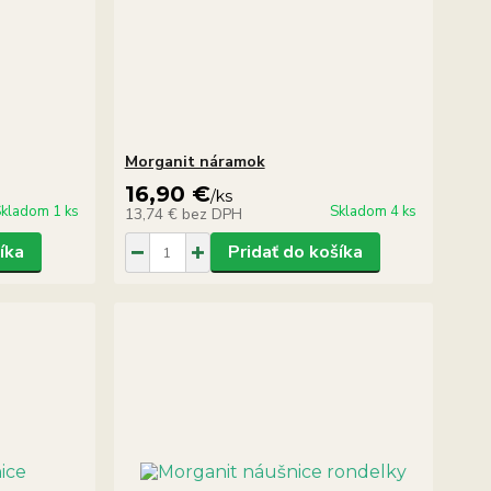
Morganit náramok
16,90 €
/
ks
kladom 1 ks
Skladom 4 ks
13,74 €
bez DPH
íka
Pridať do košíka