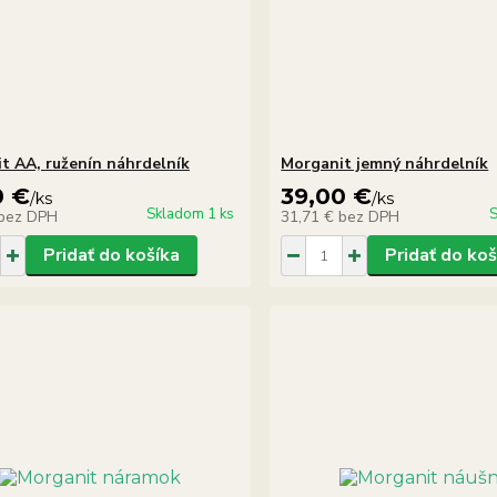
t AA, ruženín náhrdelník
Morganit jemný náhrdelník
0 €
39,00 €
/
ks
/
ks
Skladom 1 ks
S
bez DPH
31,71 €
bez DPH
Pridať do košíka
Pridať do koš