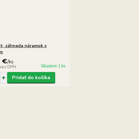
t, záhneda náramok s
om
0 €
/
ks
Skladom 1 ks
bez DPH
Pridať do košíka