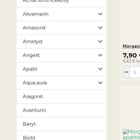
Achát stromčekový
Akvamarín
Amazonit
Ametyst
Morgan
7,90
Angelit
6,42 €
b
Apatit
Aqua aura
Aragonit
Avanturín
Baryt
Biotit