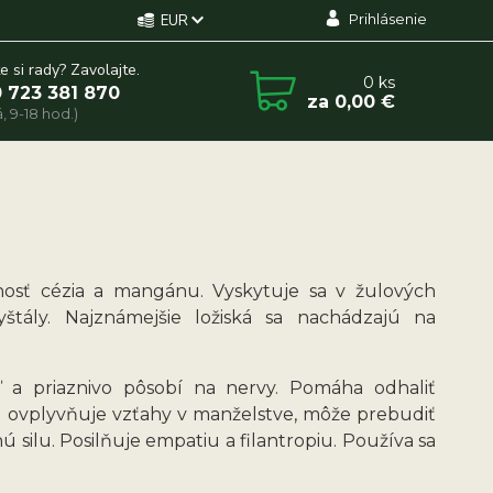
Prihlásenie
EUR
e si rady? Zavolajte.
0
ks
 723 381 870
za
0,00 €
, 9-18 hod.)
nosť cézia a mangánu. Vyskytuje sa v žulových
štály. Najznámejšie ložiská sa nachádzajú na
 a priaznivo pôsobí na nervy. Pomáha odhaliť
ne ovplyvňuje vzťahy v manželstve, môže prebudiť
ú silu. Posilňuje empatiu a filantropiu. Používa sa