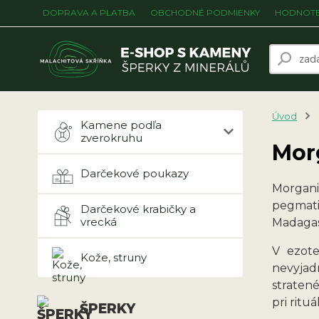
DOPRAVA A PLATBA
OBCHODNÉ PODMIENKY
HODNOTE
Úvod
Kamene podľa
zverokruhu
Mor
Darčekové poukazy
Morgani
pegmati
Darčekové krabičky a
vrecká
Madagaska
V ezote
Kože, struny
nevyjad
stratené
pri ritu
ŠPERKY