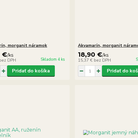
ín, morganit náramok
Akvamarín, morganit náram
0 €
18,90 €
/
ks
/
ks
Skladom 4 ks
S
bez DPH
15,37 €
bez DPH
Pridať do košíka
Pridať do koš