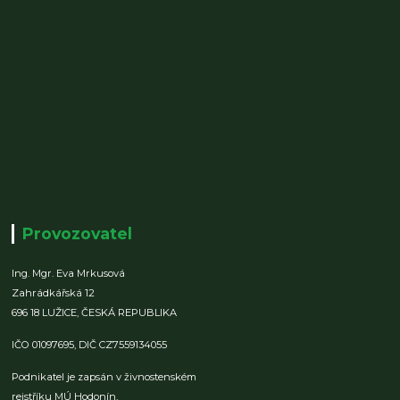
Provozovatel
Ing. Mgr. Eva Mrkusová
Zahrádkářská 12
696 18 LUŽICE,
ČESKÁ REPUBLIKA
IČO 01097695,
DIČ CZ7559134055
Podnikatel je zapsán v živnostenském
rejstříku MÚ Hodonín,