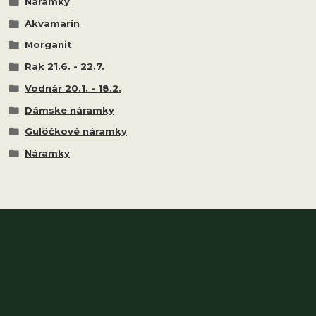
Náramky
Akvamarín
Morganit
Rak 21.6. - 22.7.
Vodnár 20.1. - 18.2.
Dámske náramky
Guľôčkové náramky
Náramky