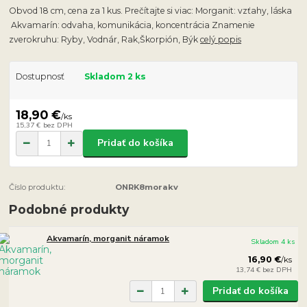
Obvod 18 cm, cena za 1 kus. Prečítajte si viac: Morganit: vzťahy, láska
Akvamarín: odvaha, komunikácia, koncentrácia Znamenie
zverokruhu: Ryby, Vodnár, Rak,Škorpión, Býk
celý popis
Dostupnosť
Skladom 2 ks
18,90 €
/
ks
15,37 €
bez DPH
Pridať do košíka
Číslo produktu:
ONRK8morakv
Podobné produkty
Akvamarín, morganit náramok
Skladom 4 ks
16,90 €
/
ks
13,74 €
bez DPH
Pridať do košíka