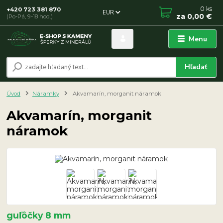
0
ks
+420 723 381 870
EUR
za
0,00 €
(Po-Pá, 9-18 hod.)
Menu
Hľadať
Úvod
Náramky
Akvamarín, morganit náramok
Akvamarín, morganit
náramok
guľôčky 8 mm