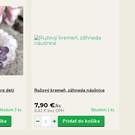
re deti
Ružový kremeň, záhneda náušnice
7,90 €
/
ks
kladom 3 ks
Skladom 1 ks
6,42 €
bez DPH
íka
Pridať do košíka