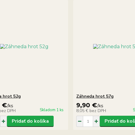
 hrot 52g
Záhneda hrot 57g
0 €
9,90 €
/
ks
/
ks
Skladom 1 ks
S
bez DPH
8,05 €
bez DPH
Pridať do košíka
Pridať do koš