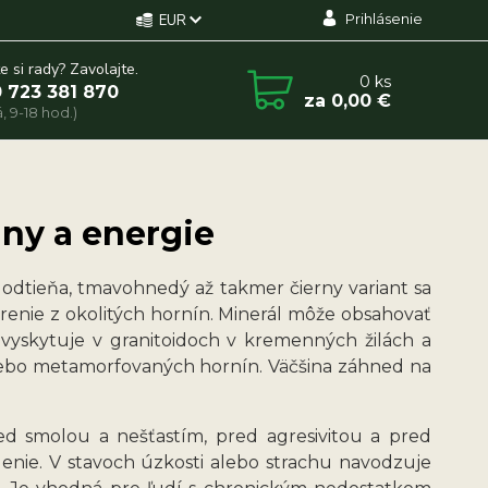
Prihlásenie
EUR
e si rady? Zavolajte.
0
ks
 723 381 870
za
0,00 €
, 9-18 hod.)
any a energie
dtieňa, tmavohnedý až takmer čierny variant sa
arenie z okolitých hornín. Minerál môže obsahovať
a vyskytuje v granitoidoch v kremenných žilách a
alebo metamorfovaných hornín. Väčšina záhned na
ed smolou a nešťastím, pred agresivitou a pred
nie. V stavoch úzkosti alebo strachu navodzuje