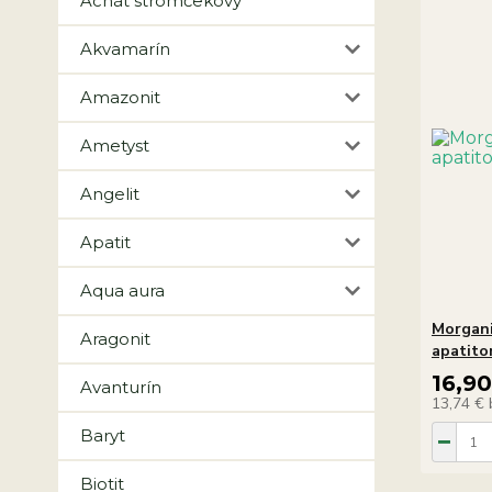
Achát stromčekový
Akvamarín
Amazonit
Ametyst
Angelit
Apatit
Aqua aura
Morgani
Aragonit
apatit
16,9
Avanturín
13,74 €
Baryt
Biotit