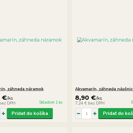
ín, záhneda náramok
Akvamarín, záhneda náušnic
0 €
8,90 €
/
ks
/
ks
Skladom 1 ks
S
bez DPH
7,24 €
bez DPH
Pridať do košíka
Pridať do koš