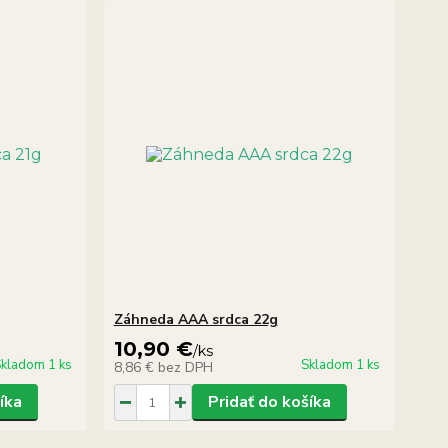
Záhneda AAA srdca 22g
10,90 €
/
ks
kladom 1 ks
Skladom 1 ks
8,86 €
bez DPH
íka
Pridať do košíka