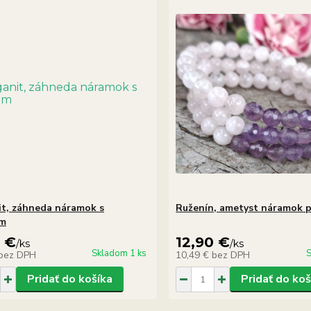
t, záhneda náramok s
Ruženín, ametyst náramok p
om
0 €
12,90 €
/
ks
/
ks
Skladom 1 ks
S
bez DPH
10,49 €
bez DPH
Pridať do košíka
Pridať do koš