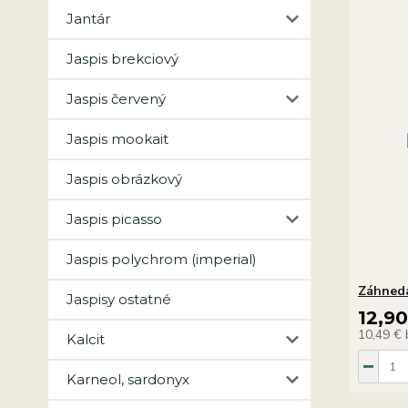
Jantár
Jaspis brekciový
Jaspis červený
Jaspis mookait
Jaspis obrázkový
Jaspis picasso
Jaspis polychrom (imperial)
Záhneda
Jaspisy ostatné
12,9
10,49 €
Kalcit
Karneol, sardonyx