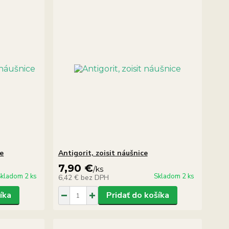
e
Antigorit, zoisit náušnice
7,90 €
/
ks
kladom 2 ks
Skladom 2 ks
6,42 €
bez DPH
íka
Pridať do košíka