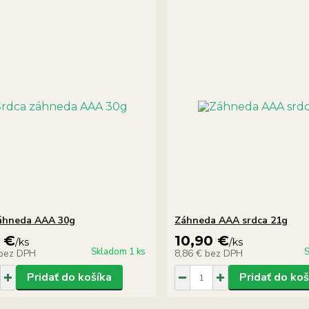
áhneda AAA 30g
Záhneda AAA srdca 21g
 €
10,90 €
/
ks
/
ks
Skladom 1 ks
S
bez DPH
8,86 €
bez DPH
Pridať do košíka
Pridať do koš