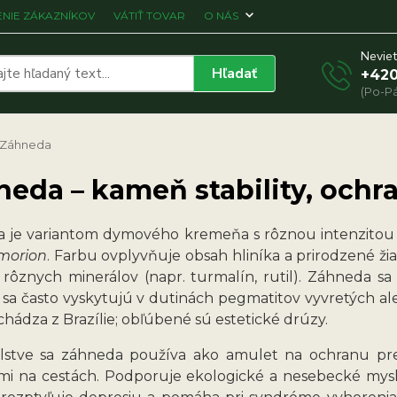
NIE ZÁKAZNÍKOV
VÁTIŤ TOVAR
O NÁS
Neviet
Hľadať
+420
(Po-Pá
Záhneda
eda – kameň stability, ochr
 je variantom dymového kremeňa s rôznou intenzitou o
morion
. Farbu ovplyvňuje obsah hliníka a prirodzené ži
e rôznych minerálov (napr. turmalín, rutil). Záhneda s
y sa často vyskytujú v dutinách pegmatitov vyvretých 
hádza z Brazílie; obľúbené sú estetické drúzy.
telstve sa záhneda používa ako amulet na ochranu pr
i na cestách. Podporuje ekologické a nesebecké mysle