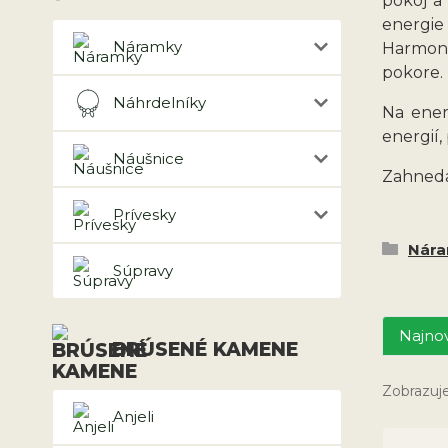
pokoj a
energie 
Náramky
Harmoniz
pokore.
Náhrdelníky
Na ener
energií,
Náušnice
Zahneda
Prívesky
Nár
Súpravy
Najnov
BRÚSENÉ KAMENE
Zobrazuj
Anjeli