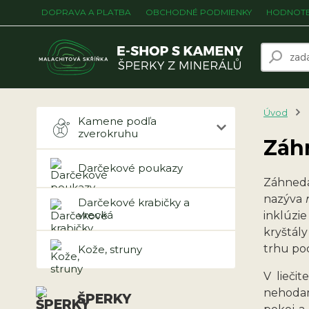
DOPRAVA A PLATBA
OBCHODNÉ PODMIENKY
HODNOTE
Úvod
Kamene podľa
zverokruhu
Záhn
Darčekové poukazy
Záhneda
nazýva
Darčekové krabičky a
vrecká
inklúzi
kryštál
trhu poc
Kože, struny
V lieči
nehodam
ŠPERKY