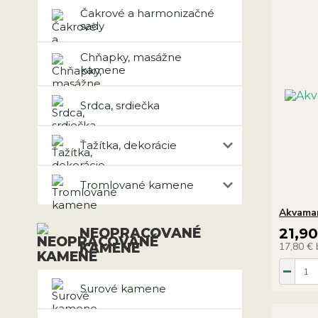
Čakrové a harmonizačné
sady
Chňapky, masážne
kamene
Srdca, srdiečka
Ťažítka, dekorácie
Tromlované kamene
Akvamar
NEOPRACOVANÉ
21,9
KAMENE
17,80 €
Surové kamene