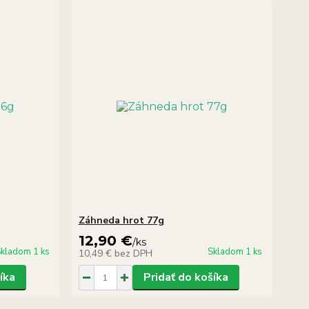
Záhneda hrot 77g
12,90 €
/
ks
kladom 1 ks
Skladom 1 ks
10,49 €
bez DPH
íka
Pridať do košíka