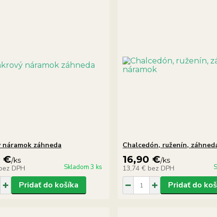
ý náramok záhneda
Chalcedón, ruženín, záhne
0 €
16,90 €
/
ks
/
ks
Skladom 3 ks
S
bez DPH
13,74 €
bez DPH
Pridať do košíka
Pridať do koš