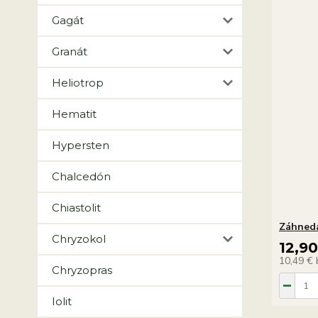
Gagát
Granát
Heliotrop
Hematit
Hypersten
Chalcedón
Chiastolit
Záhneda
Chryzokol
12,9
10,49 €
Chryzopras
Iolit