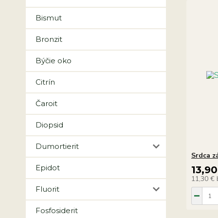
Bismut
Bronzit
Býčie oko
Citrín
Čaroit
Diopsid
Dumortierit
Srdca z
Epidot
13,90
11,30 €
Fluorit
Fosfosiderit