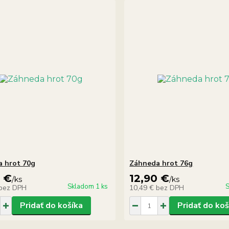
 hrot 70g
Záhneda hrot 76g
0 €
12,90 €
/
ks
/
ks
Skladom 1 ks
S
bez DPH
10,49 €
bez DPH
Pridať do košíka
Pridať do koš