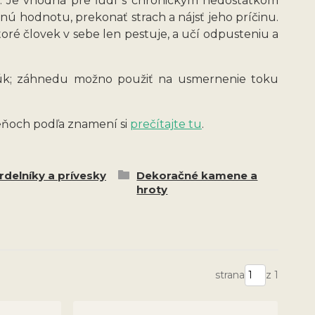
a. Je vhodná pre ľudí s chronickým nedostatkom
tnú hodnotu, prekonať strach a nájsť jeho príčinu.
oré človek v sebe len pestuje, a učí odpusteniu a
 rúk; záhnedu možno použiť na usmernenie toku
eňoch podľa znamení si
prečítajte tu
.
rdelníky a prívesky
Dekoračné kamene a
hroty
strana
z 1