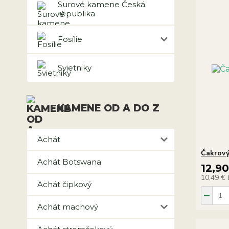
Surové kamene Česká
republika
Fosílie
Svietniky
KAMENE OD A DO Z
Achát
Čakrov
Achát Botswana
12,9
10,49 €
Achát čipkový
Achát machový