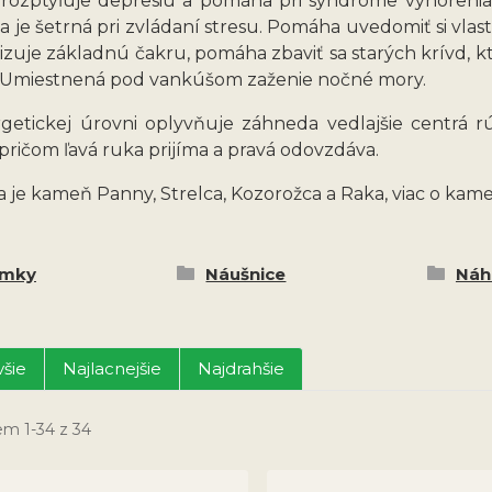
 rozptyľuje depresiu a pomáha pri syndróme vyhoreni
a je šetrná pri zvládaní stresu. Pomáha uvedomiť si vlas
uje základnú čakru, pomáha zbaviť sa starých krívd, kt
 Umiestnená pod vankúšom zaženie nočné mory.
getickej úrovni oplyvňuje záhneda vedlajšie centrá
 pričom ľavá ruka prijíma a pravá odovzdáva.
 je kameň Panny, Strelca, Kozorožca a Raka, viac o kam
amky
Náušnice
Náh
šie
Najlacnejšie
Najdrahšie
em 1-34 z 34