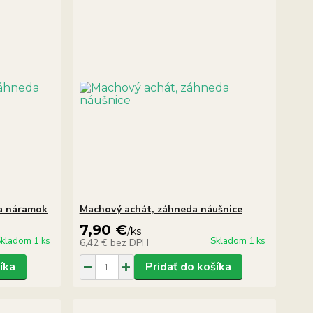
da náramok
Machový achát, záhneda náušnice
7,90 €
/
ks
kladom 1 ks
Skladom 1 ks
6,42 €
bez DPH
íka
Pridať do košíka