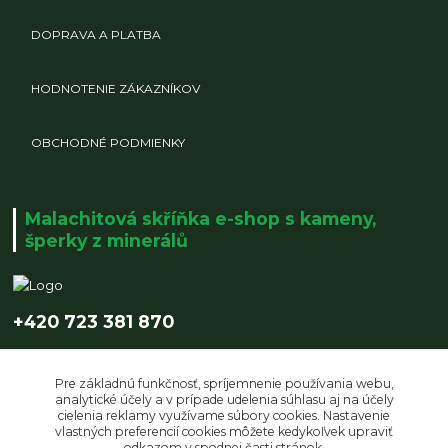
DOPRAVA A PLATBA
HODNOTENIE ZÁKAZNÍKOV
OBCHODNÉ PODMIENKY
Malachitová skříňka e-shop s kameny,
šperky z minerálů
+420 723 381 870
info@malachitovaskrinka.cz
Pre základnú funkčnosť, spríjemnenie používania webu,
analytické účely a v prípade udelenia súhlasu aj na účely
cielenia reklamy využívame súbory cookies. Nastavenie
vlastných preferencií cookies môžete kedykoľvek upraviť
odkazom v spodnej časti stránok.