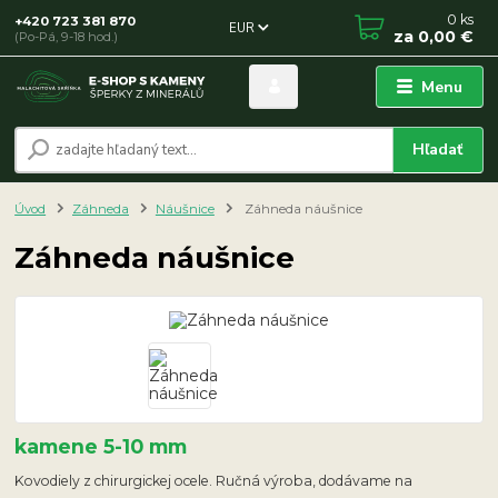
0
ks
+420 723 381 870
EUR
za
0,00 €
(Po-Pá, 9-18 hod.)
Menu
Hľadať
Úvod
Záhneda
Náušnice
Záhneda náušnice
Záhneda náušnice
kamene 5-10 mm
Kovodiely z chirurgickej ocele. Ručná výroba, dodávame na