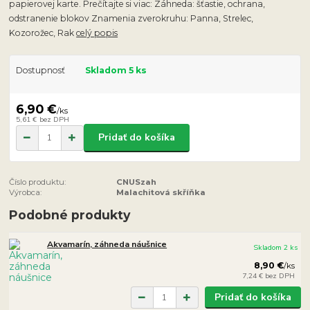
papierovej karte. Prečítajte si viac: Záhneda: šťastie, ochrana,
odstranenie blokov Znamenia zverokruhu: Panna, Strelec,
Kozorožec, Rak
celý popis
Dostupnosť
Skladom 5 ks
6,90 €
/
ks
5,61 €
bez DPH
Pridať do košíka
Číslo produktu:
CNUSzah
Výrobca:
Malachitová skříňka
Podobné produkty
Akvamarín, záhneda náušnice
Skladom 2 ks
8,90 €
/
ks
7,24 €
bez DPH
Pridať do košíka