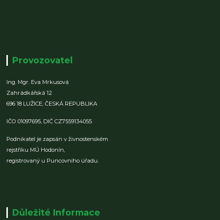
Provozovatel
Ing. Mgr. Eva Mrkusová
Zahrádkářská 12
696 18 LUŽICE,
ČESKÁ REPUBLIKA
IČO 01097695,
DIČ CZ7559134055
Podnikatel je zapsán v živnostenském
rejstříku MÚ Hodonín,
registrovaný u Puncovního úřadu.
Důležité Informace