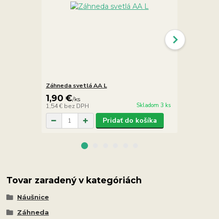
Záhneda svetlá AA L
Záhneda prí
1,90 €
5,90 €
/
ks
/
ks
Skladom 3 ks
1,54 €
bez DPH
4,80 €
bez D
Pridať do košíka
Tovar zaradený v kategóriách
Náušnice
Záhneda