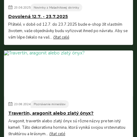
29
.
06
.
2025
Novinky z Malachitovej skrinky
Dovolená 12.7. - 23.7.2025
Přátelé, v době od 12.7. do 23.7.2025 bude e-shop žít vlastním
životem, vaše objednávky budu vyřizovat ihned po návratu. Aby se
vám lépe čekalo na vaš...
čítať celé
23
.
08
.
2024
Poznávanie minerálov
Travertín, aragonit alebo zlatý ónyx?
Aragonit, travertín alebo zlatý ónyx sú rôzne názvy pre ten istý
kameň. Táto dekoratívna hornina, ktorá vyniká svojou vrstevnatou
štruktúrou a krásnym...
čítať celé