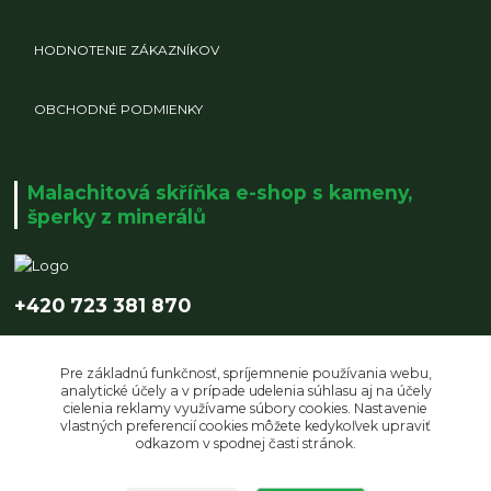
HODNOTENIE ZÁKAZNÍKOV
OBCHODNÉ PODMIENKY
Malachitová skříňka e-shop s kameny,
šperky z minerálů
+420 723 381 870
info@malachitovaskrinka.cz
Pre základnú funkčnosť, spríjemnenie používania webu,
analytické účely a v prípade udelenia súhlasu aj na účely
cielenia reklamy využívame súbory cookies. Nastavenie
vlastných preferencií cookies môžete kedykoľvek upraviť
odkazom v spodnej časti stránok.