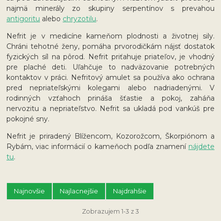
najmä minerály zo skupiny serpentínov s prevahou
antigoritu
alebo
chryzotilu
.
Nefrit je v medicíne kameňom plodnosti a životnej sily.
Chráni tehotné ženy, pomáha prvorodičkám nájsť dostatok
fyzických síl na pôrod. Nefrit priťahuje priateľov, je vhodný
pre plaché deti. Uľahčuje to nadväzovanie potrebných
kontaktov v práci. Nefritový amulet sa používa ako ochrana
pred nepriateľskými kolegami alebo nadriadenými. V
rodinných vzťahoch prináša šťastie a pokoj, zaháňa
nervozitu a nepriateľstvo. Nefrit sa ukladá pod vankúš pre
pokojné sny.
Nefrit je priradený Blížencom, Kozorožcom, Škorpiónom a
Rybám, viac informácií o kameňoch podľa znamení
nájdete
tu
.
Najnovšie
Najlacnejšie
Najdrahšie
Zobrazujem 1-3 z 3