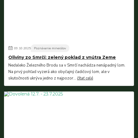
09
.
10
.
2025
Poznávanie minerálov
Olivíny zo Smrčí: zelený poklad z vnútra Zeme
Neďaleko Železného Brodu sa v Smrčí nachádza nenápadný lom.
Na prvý pohľad vyzerá ako obyčajný čadičový lom, ale v
skutočnosti ukrýva jedno z najpozor...
čítať celé