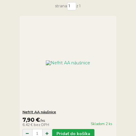
strana
z 1
Nefrit AA náušnice
7,90 €
/
ks
Skladom 2 ks
6,42 €
bez DPH
Pridať do košíka