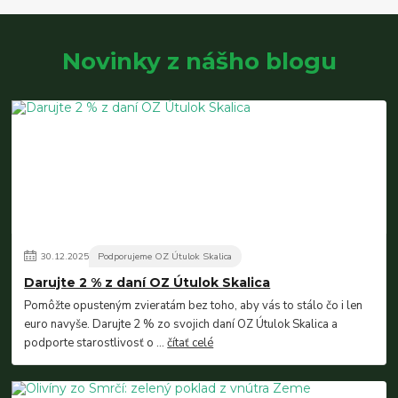
Novinky z nášho blogu
30
.
12
.
2025
Podporujeme OZ Útulok Skalica
Darujte 2 % z daní OZ Útulok Skalica
Pomôžte opusteným zvieratám bez toho, aby vás to stálo čo i len
euro navyše. Darujte 2 % zo svojich daní OZ Útulok Skalica a
podporte starostlivosť o ...
čítať celé