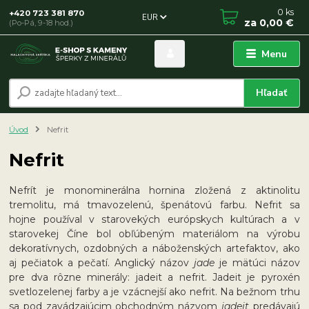
0
ks
+420 723 381 870
EUR
za
0,00 €
(Po-Pá, 9-18 hod.)
Menu
Hľadať
Úvod
Nefrit
Nefrit
Nefrít je monominerálna hornina zložená z aktinolitu
tremolitu, má tmavozelenú, špenátovú farbu. Nefrit sa
hojne používal v starovekých európskych kultúrach a v
starovekej Číne bol obľúbeným materiálom na výrobu
dekoratívnych, ozdobných a náboženských artefaktov, ako
aj pečiatok a pečatí. Anglický názov
jade
je mätúci názov
pre dva rôzne minerály: jadeit a nefrit. Jadeit je pyroxén
svetlozelenej farby a je vzácnejší ako nefrit. Na bežnom trhu
sa pod zavádzajúcim obchodným názvom
jadeit
predávajú