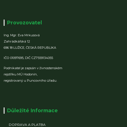
Provozovatel
Ing. Mgr. Eva Mrkusová
Zahrádkářská 12
696 18 LUŽICE,
ČESKÁ REPUBLIKA
IČO 01097695,
DIČ CZ7559134055
Podnikatel je zapsán v živnostenském
rejstříku MÚ Hodonín,
registrovaný u Puncovního úřadu.
Důležité Informace
DOPRAVA A PLATBA