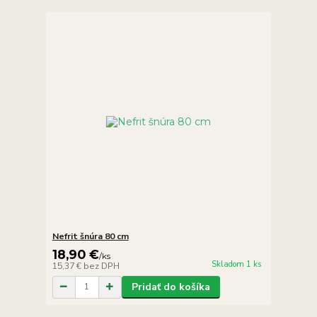
Nefrit šnúra 80 cm
18,90 €
/
ks
Skladom 1 ks
15,37 €
bez DPH
Pridať do košíka