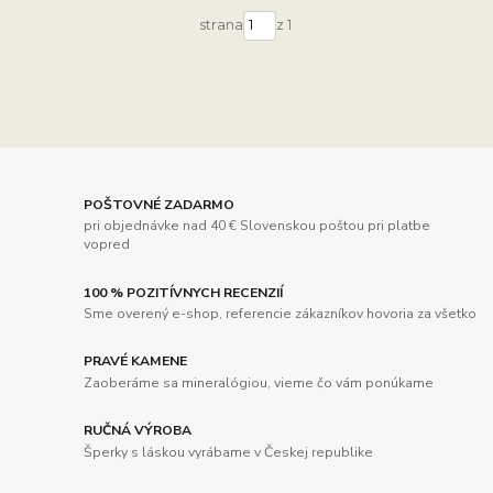
strana
z 1
POŠTOVNÉ ZADARMO
pri objednávke nad 40 € Slovenskou poštou pri platbe
vopred
100 % POZITÍVNYCH RECENZIÍ
Sme overený e-shop, referencie zákazníkov hovoria za všetko
PRAVÉ KAMENE
Zaoberáme sa mineralógiou, vieme čo vám ponúkame
RUČNÁ VÝROBA
Šperky s láskou vyrábame v Českej republike