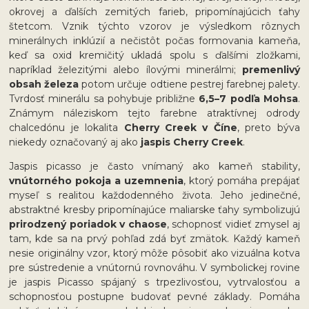
okrovej a ďalších zemitých farieb, pripomínajúcich ťahy
štetcom. Vznik týchto vzorov je výsledkom rôznych
minerálnych inklúzií a nečistôt počas formovania kameňa,
keď sa oxid kremičitý ukladá spolu s ďalšími zložkami,
napríklad železitými alebo ílovými minerálmi;
premenlivý
obsah železa
potom určuje odtiene pestrej farebnej palety.
Tvrdosť minerálu sa pohybuje približne
6,5–7 podľa Mohsa
.
Známym náleziskom tejto farebne atraktívnej odrody
chalcedónu je lokalita
Cherry Creek v Číne
, preto býva
niekedy označovaný aj ako
jaspis Cherry Creek
.
Jaspis picasso je často vnímaný ako kameň stability,
vnútorného pokoja a uzemnenia
, ktorý pomáha prepájať
myseľ s realitou každodenného života. Jeho jedinečné,
abstraktné kresby pripomínajúce maliarske ťahy symbolizujú
prirodzený poriadok v chaose
, schopnosť vidieť zmysel aj
tam, kde sa na prvý pohľad zdá byť zmätok. Každý kameň
nesie originálny vzor, ktorý môže pôsobiť ako vizuálna kotva
pre sústredenie a vnútornú rovnováhu. V symbolickej rovine
je jaspis Picasso spájaný s trpezlivosťou, vytrvalosťou a
schopnosťou postupne budovať pevné základy. Pomáha