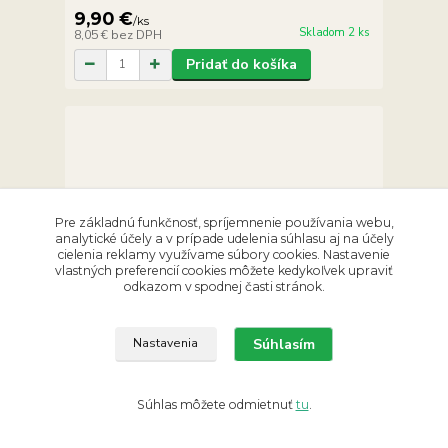
9,90 €
/
ks
Skladom 2 ks
8,05 €
bez DPH
Pridať do košíka
Pre základnú funkčnosť, spríjemnenie používania webu,
analytické účely a v prípade udelenia súhlasu aj na účely
cielenia reklamy využívame súbory cookies. Nastavenie
vlastných preferencií cookies môžete kedykoľvek upraviť
odkazom v spodnej časti stránok.
Súhlasím
Nastavenia
Súhlas môžete odmietnuť
tu
.
Párové náramky jaspis, apatit, ružový kremeň