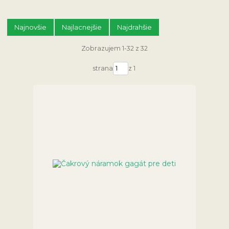
Najnovšie
Najlacnejšie
Najdrahšie
Zobrazujem 1-32 z 32
strana
z 1