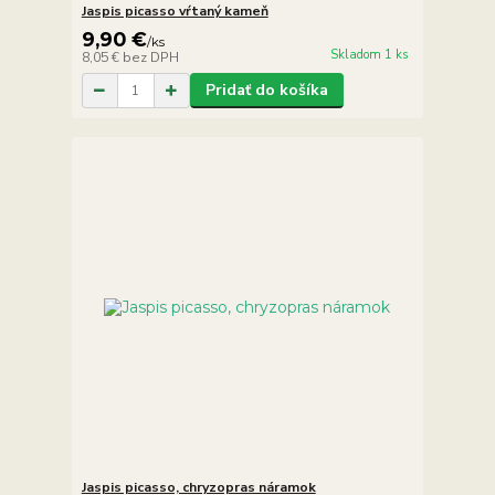
Jaspis picasso vŕtaný kameň
9,90 €
/
ks
Skladom 1 ks
8,05 €
bez DPH
Pridať do košíka
Jaspis picasso, chryzopras náramok