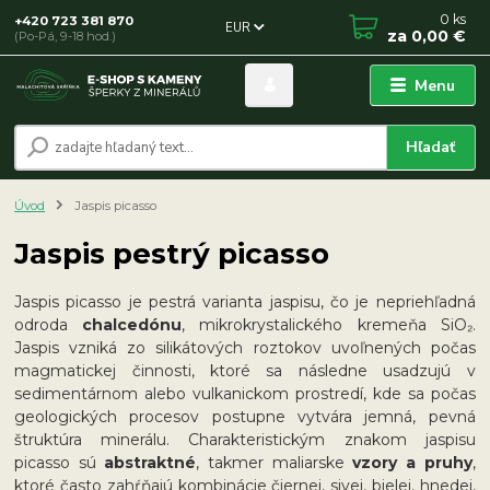
0
ks
+420 723 381 870
EUR
za
0,00 €
(Po-Pá, 9-18 hod.)
Menu
Hľadať
Úvod
Jaspis picasso
Jaspis pestrý picasso
Jaspis picasso je pestrá varianta jaspisu, čo je nepriehľadná
odroda
chalcedónu
, mikrokrystalického kremeňa SiO₂.
Jaspis vzniká zo silikátových roztokov uvoľnených počas
magmatickej činnosti, ktoré sa následne usadzujú v
sedimentárnom alebo vulkanickom prostredí, kde sa počas
geologických procesov postupne vytvára jemná, pevná
štruktúra minerálu. Charakteristickým znakom jaspisu
picasso sú
abstraktné
, takmer maliarske
vzory a pruhy
,
ktoré často zahŕňajú kombinácie čiernej, sivej, bielej, hnedej,