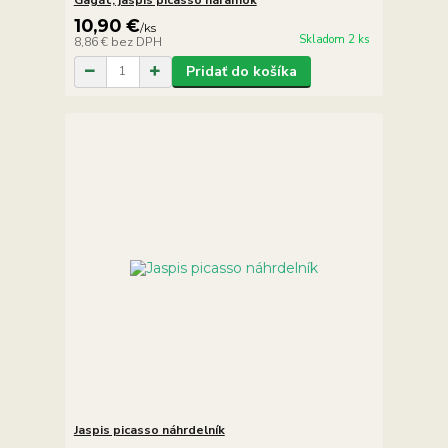
10,90 €
/
ks
Skladom 2 ks
8,86 €
bez DPH
Pridať do košíka
Jaspis picasso náhrdelník