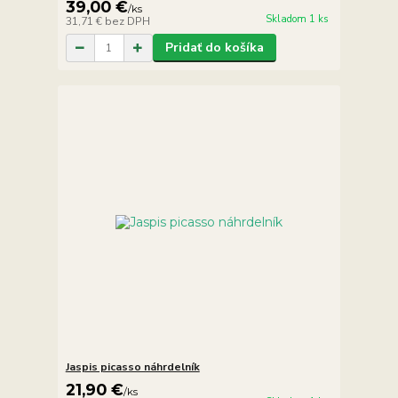
39,00 €
/
ks
Skladom 1 ks
31,71 €
bez DPH
Pridať do košíka
Jaspis picasso náhrdelník
21,90 €
/
ks