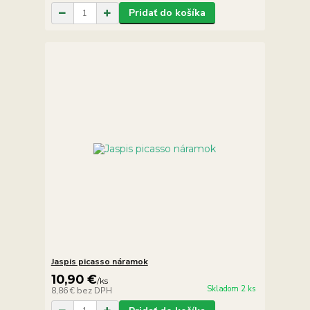
Pridať do košíka
Jaspis picasso náramok
10,90 €
/
ks
Skladom 2 ks
8,86 €
bez DPH