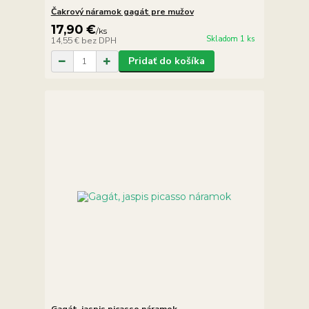
Čakrový náramok gagát pre mužov
17,90 €
/
ks
Skladom 1 ks
14,55 €
bez DPH
Pridať do košíka
Gagát, jaspis picasso náramok