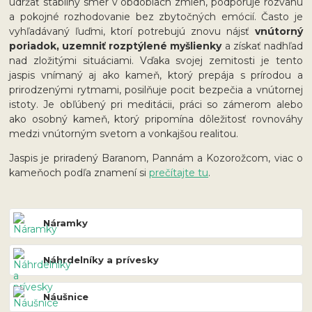
udržať stabilný smer v obdobiach zmien, podporuje rozvahu
a pokojné rozhodovanie bez zbytočných emócií. Často je
vyhľadávaný ľuďmi, ktorí potrebujú znovu nájsť
vnútorný
poriadok, uzemniť rozptýlené myšlienky
a získať nadhľad
nad zložitými situáciami. Vďaka svojej zemitosti je tento
jaspis vnímaný aj ako kameň, ktorý prepája s prírodou a
prirodzenými rytmami, posilňuje pocit bezpečia a vnútornej
istoty. Je obľúbený pri meditácii, práci so zámerom alebo
ako osobný kameň, ktorý pripomína dôležitosť rovnováhy
medzi vnútorným svetom a vonkajšou realitou.
Jaspis je priradený Baranom, Pannám a Kozorožcom, viac o
kameňoch podľa znamení si
prečítajte tu
.
Náramky
Náhrdelníky a prívesky
Náušnice