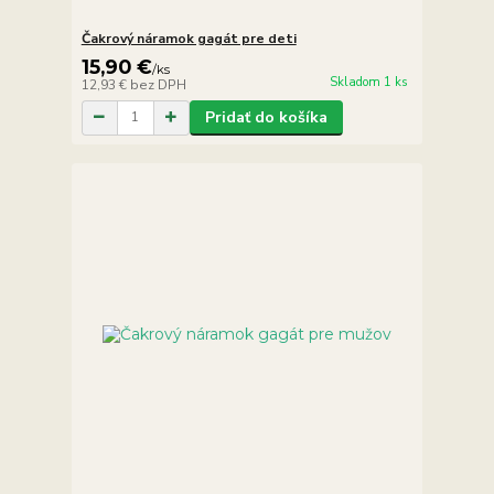
Čakrový náramok gagát pre deti
15,90 €
/
ks
Skladom 1 ks
12,93 €
bez DPH
Pridať do košíka