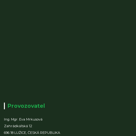
Provozovatel
Ing. Mgr. Eva Mrkusová
Zahrádkářská 12
696 18 LUŽICE,
ČESKÁ REPUBLIKA