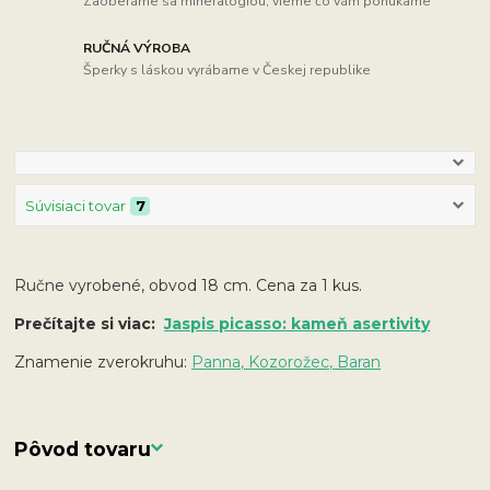
Zaoberáme sa mineralógiou, vieme čo vám ponúkame
RUČNÁ VÝROBA
Šperky s láskou vyrábame v Českej republike
Súvisiaci tovar
7
Ručne vyrobené, obvod 18 cm. Cena za 1 kus.
Prečítajte si viac:
Jaspis picasso: kameň asertivity
Znamenie zverokruhu:
Panna, Kozorožec, Baran
Pôvod tovaru