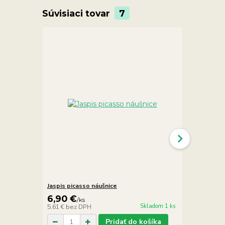
Súvisiaci tovar
7
Jaspis picasso náušnice
Jaspis picas
6,90 €
6,90 €
/
ks
/
k
Skladom 1 ks
5,61 €
bez DPH
5,61 €
bez D
Pridať do košíka