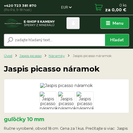
0
ks
+420 723 381 870
EUR
za
0,00 €
(Po-Pá, 9-18 hod.)
Menu
Hľadať
Úvod
Jaspis picasso
Náramky
Jaspis picasso náramok
Jaspis picasso náramok
guľôčky 10 mm
Ručne vyrobené, obvod 18 cm. Cena za 1 kus. Prečítajte si viac: Jaspis