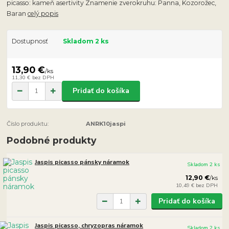
picasso: kameň asertivity Znamenie zverokruhu: Panna, Kozorožec,
Baran
celý popis
Dostupnosť
Skladom 2 ks
13,90 €
/
ks
11,30 €
bez DPH
Pridať do košíka
Číslo produktu:
ANRK10jaspi
Podobné produkty
Jaspis picasso pánsky náramok
Skladom 2 ks
12,90 €
/
ks
10,49 €
bez DPH
Pridať do košíka
Jaspis picasso, chryzopras náramok
Skladom 2 ks