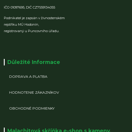
IČO 01097695,
DIČ CZ7559134055
Podnikatel je zapsán v živnostenském
rejstříku MÚ Hodonín,
registrovaný u Puncovního úřadu.
Důležité Informace
DOPRAVA A PLATBA
HODNOTENIE ZÁKAZNÍKOV
OBCHODNÉ PODMIENKY
Malachitová skříňka e-shop s kameny,