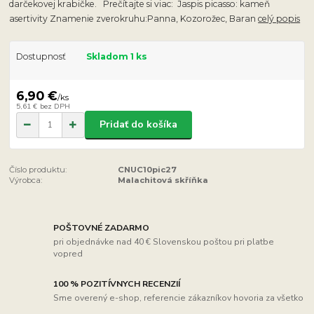
darčekovej krabičke. Prečítajte si viac: Jaspis picasso: kameň
asertivity Znamenie zverokruhu:Panna, Kozorožec, Baran
celý popis
Dostupnosť
Skladom 1 ks
6,90 €
/
ks
5,61 €
bez DPH
Pridať do košíka
Číslo produktu:
CNUC10pic27
Výrobca:
Malachitová skříňka
POŠTOVNÉ ZADARMO
pri objednávke nad 40 € Slovenskou poštou pri platbe
vopred
100 % POZITÍVNYCH RECENZIÍ
Sme overený e-shop, referencie zákazníkov hovoria za všetko