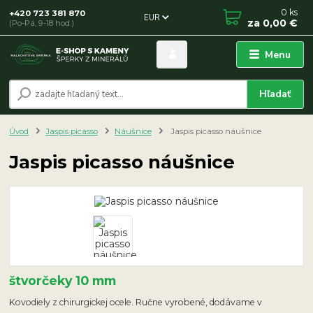
0
ks
+420 723 381 870
EUR
za
0,00 €
(Po-Pá, 9-18 hod.)
Menu
Hľadať
Úvod
Jaspis picasso
Náušnice
Jaspis picasso náušnice
Jaspis picasso náušnice
štvorčeky 10 mm
Kovodiely z chirurgickej ocele. Ručne vyrobené, dodávame v