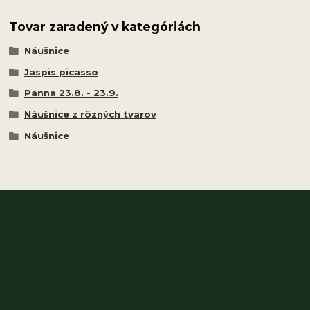
Tovar zaradený v kategóriách
Náušnice
Jaspis picasso
Panna 23.8. - 23.9.
Náušnice z rôzných tvarov
Náušnice