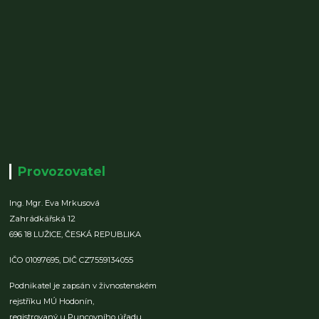
Provozovatel
Ing. Mgr. Eva Mrkusová
Zahrádkářská 12
696 18 LUŽICE,
ČESKÁ REPUBLIKA
IČO 01097695,
DIČ CZ7559134055
Podnikatel je zapsán v živnostenském
rejstříku MÚ Hodonín,
registrovaný u Puncovního úřadu.