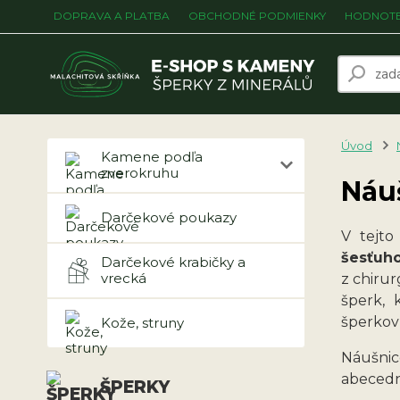
DOPRAVA A PLATBA
OBCHODNÉ PODMIENKY
HODNOTE
Úvod
Kamene podľa
zverokruhu
Náuš
Darčekové poukazy
V tejto
šesťuho
Darčekové krabičky a
vrecká
z chirur
šperk, 
šperkovn
Kože, struny
Náušni
abeced
ŠPERKY