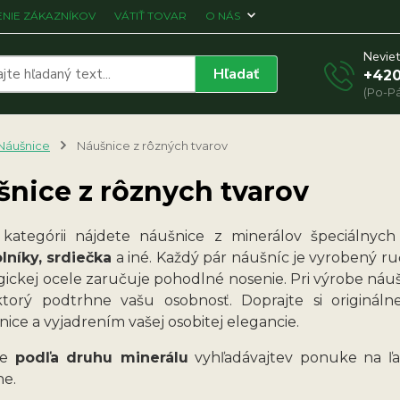
NIE ZÁKAZNÍKOV
VÁTIŤ TOVAR
O NÁS
Neviet
Hľadať
+420
(Po-Pá
Náušnice
Náušnice z rôzných tvarov
nice z rôznych tvarov
 kategórii nájdete náušnice z minerálov špeciálnych
lníky, srdiečka
a iné. Každý pár náušníc je vyrobený ruč
gickej ocele zaručuje pohodlné nosenie. Pri výrobe náuš
ktorý podtrhne vašu osobnosť. Doprajte si originá
ice a vyjadrením vašej osobitej elegancie.
ce
podľa druhu minerálu
vyhľadávajtev ponuke na ľav
ne.