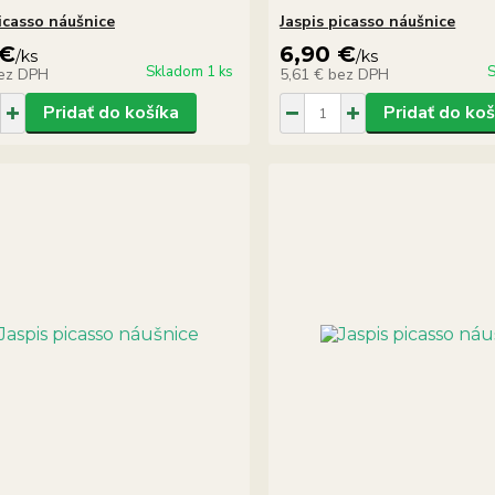
picasso náušnice
Jaspis picasso náušnice
 €
6,90 €
/
ks
/
ks
Skladom 1 ks
S
ez DPH
5,61 €
bez DPH
Pridať do košíka
Pridať do koš