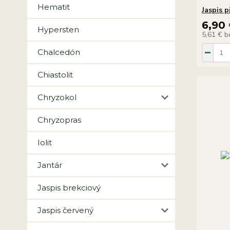
Hematit
Jaspis 
6,90
Hypersten
5,61 €
b
Chalcedón
Chiastolit
Chryzokol
Chryzopras
Iolit
Jantár
Jaspis brekciový
Jaspis červený