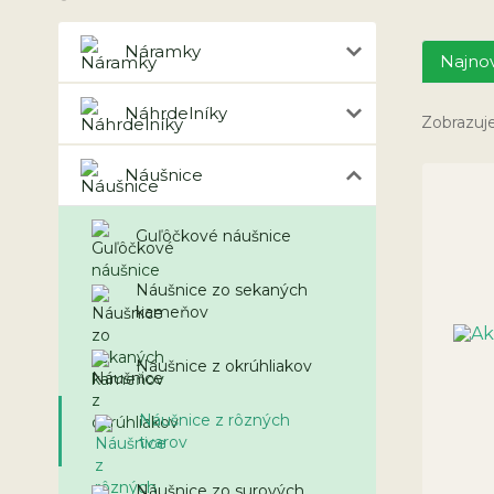
Náramky
Najnov
Náhrdelníky
Zobrazuje
Náušnice
Guľôčkové náušnice
Náušnice zo sekaných
kameňov
Náušnice z okrúhliakov
Náušnice z rôzných
tvarov
Náušnice zo surových