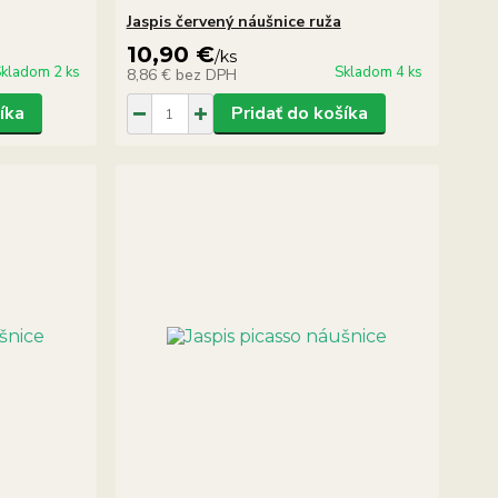
Jaspis červený náušnice ruža
10,90 €
/
ks
kladom 2 ks
Skladom 4 ks
8,86 €
bez DPH
íka
Pridať do košíka