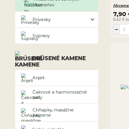
kameňov
Akvamar
7,90
Prívesky
6,42 €
b
Súpravy
BRÚSENÉ KAMENE
Anjeli
Čakrové a harmonizačné
sady
Chňapky, masážne
kamene