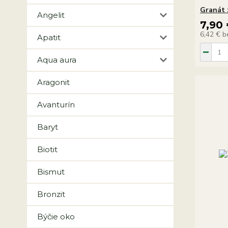
Granát 
Angelit
7,90
6,42 €
b
Apatit
Aqua aura
Aragonit
Avanturín
Baryt
Biotit
Bismut
Bronzit
Býčie oko