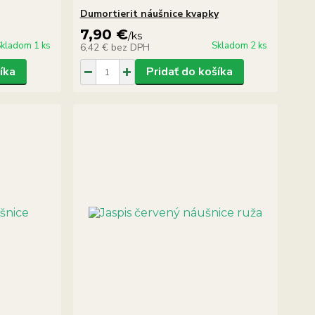
Dumortierit náušnice kvapky
7,90 €
/
ks
kladom 1 ks
Skladom 2 ks
6,42 €
bez DPH
íka
Pridať do košíka