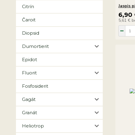
Jaspis 
Citrín
6,90
Čaroit
5,61 €
b
Diopsid
Dumortierit
Epidot
Fluorit
Fosfosiderit
Gagát
Granát
Heliotrop