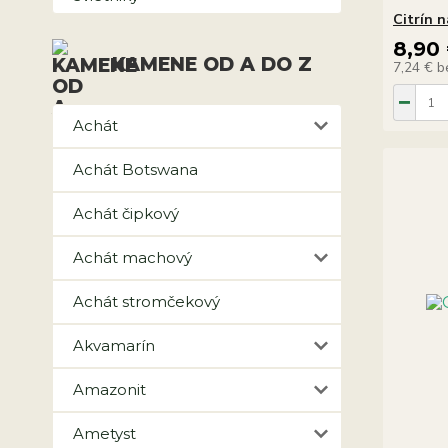
Citrín 
8,90
KAMENE OD A DO Z
7,24 €
b
Achát
Achát Botswana
Achát čipkový
Achát machový
Achát stromčekový
Akvamarín
Amazonit
Ametyst