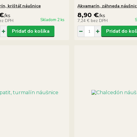
ín, krištáľ náušnice
Akvamarín, záhneda náušnic
 €
8,90 €
/
ks
/
ks
Skladom 2 ks
S
ez DPH
7,24 €
bez DPH
Pridať do košíka
Pridať do koš