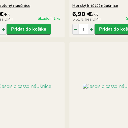
zelený náušnice
Horský krištáľ náušnice
 €
6,90 €
/
ks
/
ks
Skladom 1 ks
S
ez DPH
5,61 €
bez DPH
Pridať do košíka
Pridať do koš