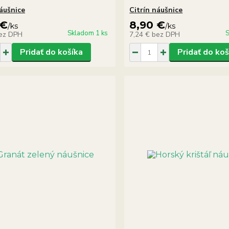
náušnice
Citrín náušnice
 €
8,90 €
/
ks
/
ks
Skladom 1 ks
S
ez DPH
7,24 €
bez DPH
Pridať do košíka
Pridať do koš