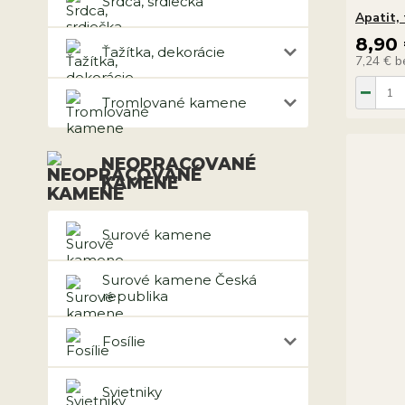
Srdca, srdiečka
Apatit,
8,90
Ťažítka, dekorácie
7,24 €
b
Tromlované kamene
NEOPRACOVANÉ
KAMENE
Surové kamene
Surové kamene Česká
republika
Fosílie
Svietniky