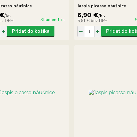
picasso náušnice
Jaspis picasso náušnice
 €
6,90 €
/
ks
/
ks
Skladom 1 ks
S
ez DPH
5,61 €
bez DPH
Pridať do košíka
Pridať do koš