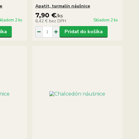
e
Apatit, turmalín náušnice
7,90 €
/
ks
kladom 2 ks
Skladom 2 ks
6,42 €
bez DPH
íka
Pridať do košíka