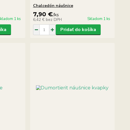
Chalcedón náušnice
7,90 €
/
ks
kladom 1 ks
Skladom 1 ks
6,42 €
bez DPH
íka
Pridať do košíka