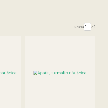
strana
z 1