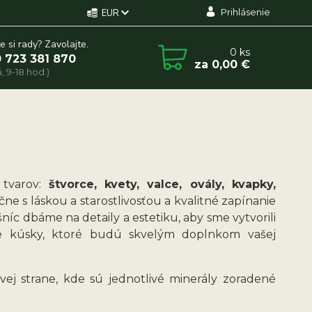
Prihlásenie
EUR
e si rady? Zavolajte.
0
ks
 723 381 870
za
0,00 €
, 9-18 hod.)
 tvarov:
štvorce, kvety, valce, ovály, kvapky,
ne s láskou a starostlivosťou a kvalitné zapínanie
níc dbáme na detaily a estetiku, aby sme vytvorili
lne kúsky, ktoré budú skvelým doplnkom vašej
ej strane, kde sú jednotlivé minerály zoradené