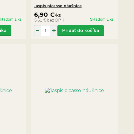
Jaspis picasso náušnice
6,90 €
/
ks
kladom 1 ks
Skladom 1 ks
5,61 €
bez DPH
íka
Pridať do košíka