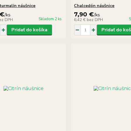
 turmalín náušnice
Chalcedón náušnice
 €
7,90 €
/
ks
/
ks
Skladom 2 ks
S
ez DPH
6,42 €
bez DPH
Pridať do košíka
Pridať do koš