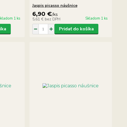
Jaspis picasso náušnice
6,90 €
/
ks
kladom 1 ks
Skladom 1 ks
5,61 €
bez DPH
íka
Pridať do košíka