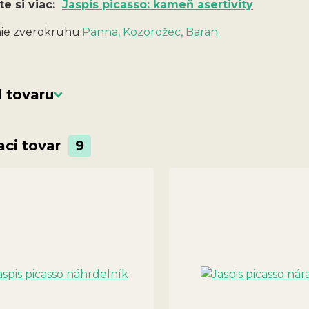
te si viac:
Jaspis picasso: kameň asertivity
e zverokruhu:
Panna, Kozorožec, Baran
 tovaru
aci tovar
9