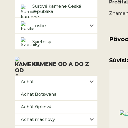
Prečítaj
Surové kamene Česká
republika
Znameni
Fosílie
Pôvod
Svietniky
Súvisi
KAMENE OD A DO Z
Achát
Achát Botswana
Achát čipkový
Achát machový