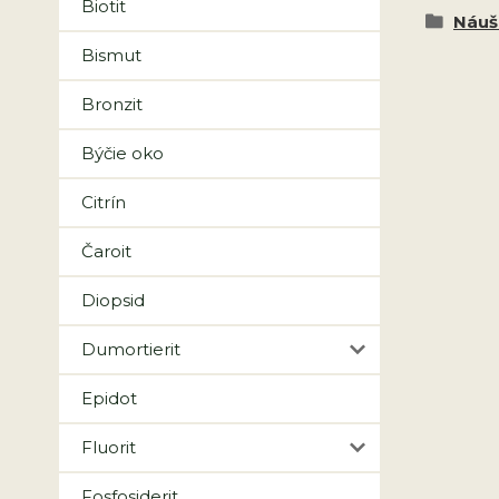
Biotit
Náuš
Bismut
Bronzit
Býčie oko
Citrín
Čaroit
Diopsid
Dumortierit
Epidot
Fluorit
Fosfosiderit