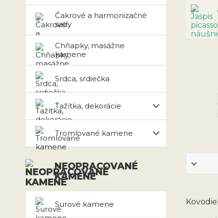
Čakrové a harmonizačné
sady
Chňapky, masážne
kamene
Srdca, srdiečka
Ťažítka, dekorácie
Tromlované kamene
NEOPRACOVANÉ
KAMENE
Kovodie
Surové kamene