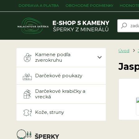
DOPRAVA A PLATBA
OBCHODNÉ PODMIENKY
HODNOTE
Úvod
Kamene podľa
zverokruhu
Jasp
Darčekové poukazy
Darčekové krabičky a
vrecká
Kože, struny
ŠPERKY