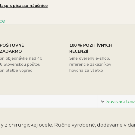
Jaspis picasso náušnice
POŠTOVNÉ
100 % POZITÍVNYCH
ZADARMO
RECENZIÍ
pri objednávke nad 40
Sme overený e-shop,
€ Slovenskou poštou
referencie zákazníkov
pri platbe vopred
hovoria za všetko
Súvisiaci tov
ly z chirurgickej ocele. Ručne vyrobené, dodávame v dar