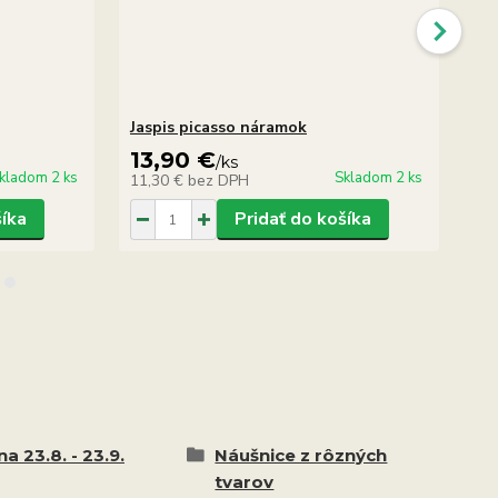
Jaspis picasso náramok
Jas
13,90 €
2
/
ks
kladom 2 ks
Skladom 2 ks
11,30 €
bez DPH
17
šíka
Pridať do košíka
a 23.8. - 23.9.
Náušnice z rôzných
tvarov