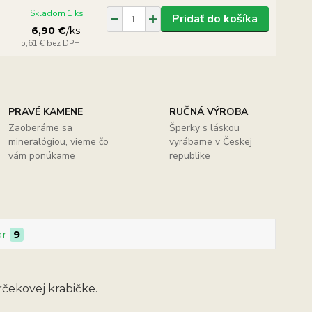
Skladom 1 ks
Pridať do košíka
6,90 €
/
ks
5,61 €
bez DPH
PRAVÉ KAMENE
RUČNÁ VÝROBA
Zaoberáme sa
Šperky s láskou
mineralógiou, vieme čo
vyrábame v Českej
vám ponúkame
republike
ar
9
čekovej krabičke.