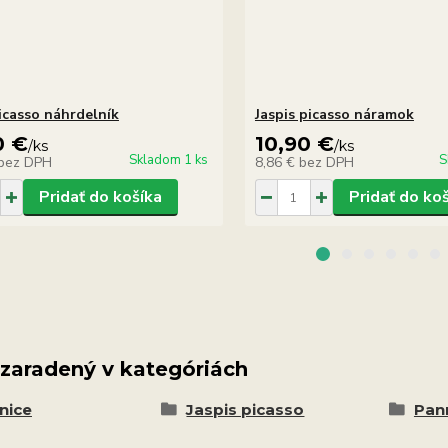
picasso náhrdelník
Jaspis picasso náramok
0 €
10,90 €
/
ks
/
ks
Skladom 1 ks
S
bez DPH
8,86 €
bez DPH
Pridať do košíka
Pridať do ko
 zaradený v kategóriách
nice
Jaspis picasso
Pann