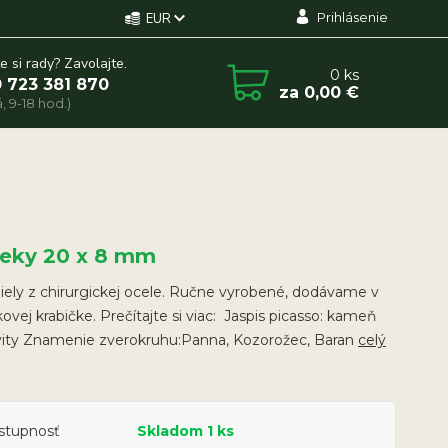
Prihlásenie
EUR
e si rady? Zavolajte.
0
ks
 723 381 870
za
0,00 €
, 9-18 hod.)
čeky 20 x 8 mm
ely z chirurgickej ocele. Ručne vyrobené, dodávame v
ovej krabičke. Prečítajte si viac: Jaspis picasso: kameň
ivity Znamenie zverokruhu:Panna, Kozorožec, Baran
celý
stupnosť
Skladom 1 ks