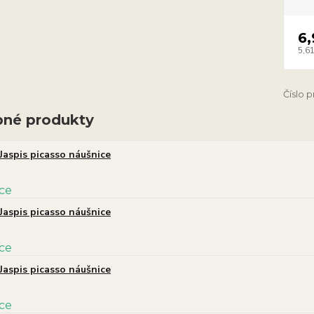
6,
5,61
Číslo 
né produkty
Jaspis picasso náušnice
Jaspis picasso náušnice
Jaspis picasso náušnice