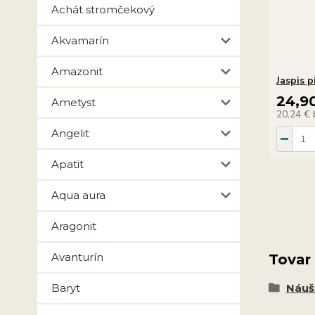
Achát stromčekový
Akvamarín
Amazonit
Jaspis 
24,9
Ametyst
20,24 €
Angelit
Apatit
Aqua aura
Aragonit
Avanturín
Tovar
Baryt
Náuš