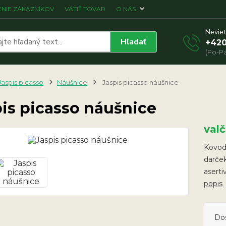
NIE ZÁKAZNÍKOV
VÁTIŤ TOVAR
O NÁS
Neviet
Hľadať
+420
(Po-Pá
Jaspis picasso
Náušnice
Jaspis picasso náušnice
is picasso náušnice
val
Kovodi
darček
asert
popis
Do