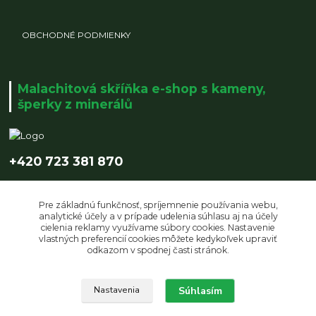
OBCHODNÉ PODMIENKY
Malachitová skříňka e-shop s kameny,
šperky z minerálů
+420 723 381 870
info@malachitovaskrinka.cz
Pre základnú funkčnosť, spríjemnenie používania webu,
analytické účely a v prípade udelenia súhlasu aj na účely
cielenia reklamy využívame súbory cookies. Nastavenie
vlastných preferencií cookies môžete kedykoľvek upraviť
odkazom v spodnej časti stránok.
Súhlasím
Upravit sběr cookies.
Nastavenia