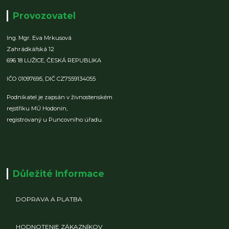
Provozovatel
Ing. Mgr. Eva Mrkusová
Zahrádkářská 12
696 18 LUŽICE,
ČESKÁ REPUBLIKA
IČO 01097695,
DIČ CZ7559134055
Podnikatel je zapsán v živnostenském
rejstříku MÚ Hodonín,
registrovaný u Puncovního úřadu.
Důležité Informace
DOPRAVA A PLATBA
HODNOTENIE ZÁKAZNÍKOV