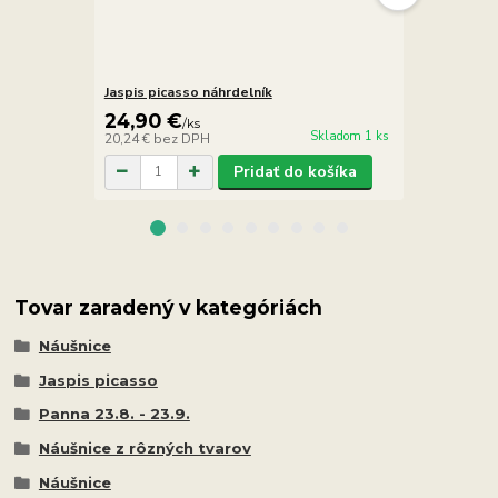
Jaspis picasso náhrdelník
Jaspis pica
24,90 €
10,90 €
/
ks
/
Skladom 1 ks
20,24 €
bez DPH
8,86 €
bez D
Pridať do košíka
Tovar zaradený v kategóriách
Náušnice
Jaspis picasso
Panna 23.8. - 23.9.
Náušnice z rôzných tvarov
Náušnice