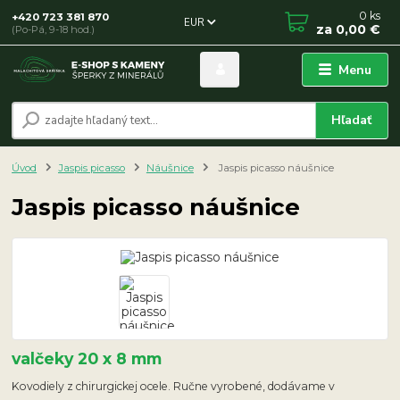
0
ks
+420 723 381 870
EUR
za
0,00 €
(Po-Pá, 9-18 hod.)
Menu
Hľadať
Úvod
Jaspis picasso
Náušnice
Jaspis picasso náušnice
Jaspis picasso náušnice
valčeky 20 x 8 mm
Kovodiely z chirurgickej ocele. Ručne vyrobené, dodávame v