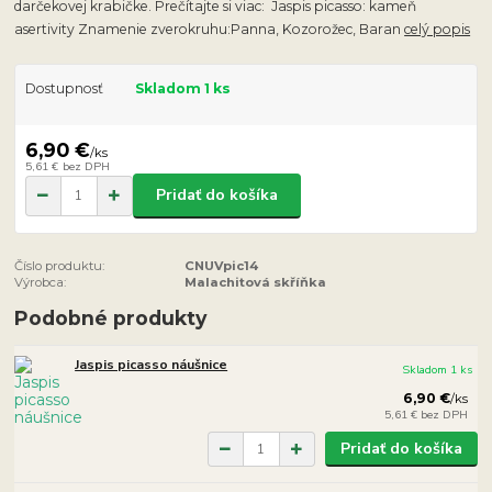
darčekovej krabičke. Prečítajte si viac: Jaspis picasso: kameň
asertivity Znamenie zverokruhu:Panna, Kozorožec, Baran
celý popis
Dostupnosť
Skladom 1 ks
6,90 €
/
ks
5,61 €
bez DPH
Pridať do košíka
Číslo produktu:
CNUVpic14
Výrobca:
Malachitová skříňka
Podobné produkty
Jaspis picasso náušnice
Skladom 1 ks
6,90 €
/
ks
5,61 €
bez DPH
Pridať do košíka