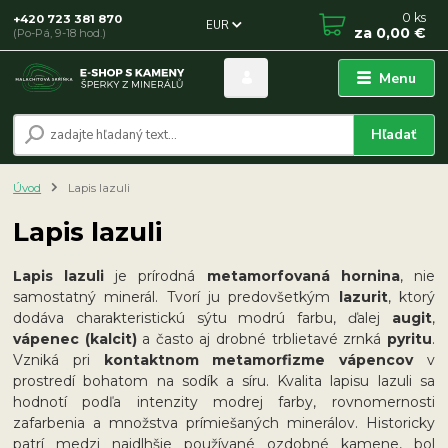
0
ks
+420 723 381 870
EUR
za
0,00 €
(Po-Pá, 9-18 hod.)
Menu
Hľadať
Úvod
Lapis lazuli
Lapis lazuli
Lapis lazuli
je prírodná
metamorfovaná hornina
, nie
samostatný minerál. Tvorí ju predovšetkým
lazurit
, ktorý
dodáva charakteristickú sýtu modrú farbu, ďalej
augit
,
vápenec (kalcit)
a často aj drobné trblietavé zrnká
pyritu
.
Vzniká pri
kontaktnom metamorfizme vápencov
v
prostredí bohatom na sodík a síru. Kvalita lapisu lazuli sa
hodnotí podľa intenzity modrej farby, rovnomernosti
zafarbenia a množstva prímiešaných minerálov. Historicky
patrí medzi najdlhšie používané ozdobné kamene, bol