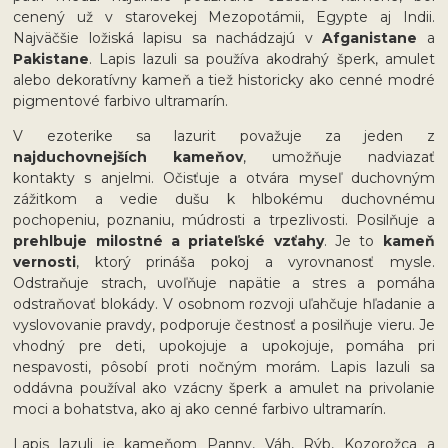
cenený už v starovekej Mezopotámii, Egypte aj Indii.
Najväčšie ložiská lapisu sa nachádzajú v
Afganistane
a
Pakistane
. Lapis lazuli sa používa ako
drahý šperk, amulet
alebo dekoratívny kameň a tiež historicky ako cenné modré
pigmentové farbivo ultramarín.
V ezoterike sa lazurit považuje za jeden z
najduchovnejších kameňov
, umožňuje nadviazať
kontakty s anjelmi. Očisťuje a otvára myseľ duchovným
zážitkom a vedie dušu k hlbokému duchovnému
pochopeniu, poznaniu, múdrosti a trpezlivosti. Posilňuje a
prehlbuje milostné a priateľské vzťahy
. Je to
kameň
vernosti
, ktorý prináša pokoj a vyrovnanosť mysle.
Odstraňuje strach, uvoľňuje napätie a stres a pomáha
odstraňovať blokády. V osobnom rozvoji uľahčuje hľadanie a
vyslovovanie pravdy, podporuje čestnosť a posilňuje vieru. Je
vhodný pre deti, upokojuje a upokojuje, pomáha pri
nespavosti, pôsobí proti nočným morám. Lapis lazuli sa
oddávna používal ako vzácny šperk a amulet na privolanie
moci a bohatstva, ako aj ako cenné farbivo ultramarín.
Lapis lazuli je kameňom Panny, Váh, Rýb, Kozorožca a