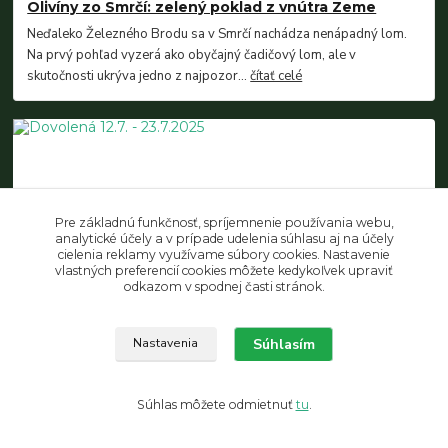
Olivíny zo Smrčí: zelený poklad z vnútra Zeme
Neďaleko Železného Brodu sa v Smrčí nachádza nenápadný lom.
Na prvý pohľad vyzerá ako obyčajný čadičový lom, ale v
skutočnosti ukrýva jedno z najpozor...
čítať celé
Pre základnú funkčnosť, spríjemnenie používania webu,
analytické účely a v prípade udelenia súhlasu aj na účely
cielenia reklamy využívame súbory cookies. Nastavenie
vlastných preferencií cookies môžete kedykoľvek upraviť
odkazom v spodnej časti stránok.
29
.
06
.
2025
Novinky z Malachitovej skrinky
Dovolená 12.7. - 23.7.2025
Súhlasím
Nastavenia
Přátelé, v době od 12.7. do 23.7.2025 bude e-shop žít vlastním
životem, vaše objednávky budu vyřizovat ihned po návratu. Aby se
vám lépe čekalo na vaš...
čítať celé
Súhlas môžete odmietnuť
tu
.