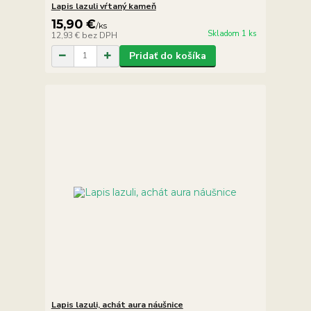
Lapis lazuli vŕtaný kameň
15,90 €
/
ks
Skladom 1 ks
12,93 €
bez DPH
Pridať do košíka
Lapis lazuli, achát aura náušnice