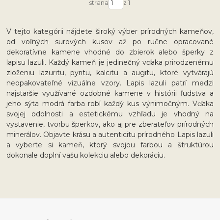
strana
z 1
V tejto kategórii nájdete široký výber prírodných kameňov,
od voľných surových kusov až po ručne opracované
dekoratívne kamene vhodné do zbierok alebo šperky z
lapisu lazuli. Každý kameň je jedinečný vďaka prirodzenému
zloženiu lazuritu, pyritu, kalcitu a augitu, ktoré vytvárajú
neopakovateľné vizuálne vzory. Lapis lazuli patrí medzi
najstaršie využívané ozdobné kamene v histórii ľudstva a
jeho sýta modrá farba robí každý kus výnimočným. Vďaka
svojej odolnosti a estetickému vzhľadu je vhodný na
vystavenie, tvorbu šperkov, ako aj pre zberateľov prírodných
minerálov. Objavte krásu a autenticitu prírodného Lapis lazuli
a vyberte si kameň, ktorý svojou farbou a štruktúrou
dokonale doplní vašu kolekciu alebo dekoráciu.