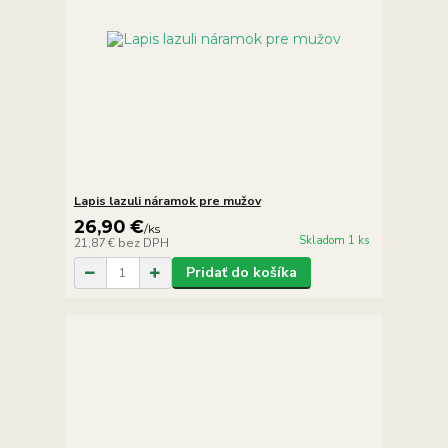
Lapis lazuli náramok pre mužov
26,90 €
/
ks
Skladom 1 ks
21,87 €
bez DPH
Pridať do košíka