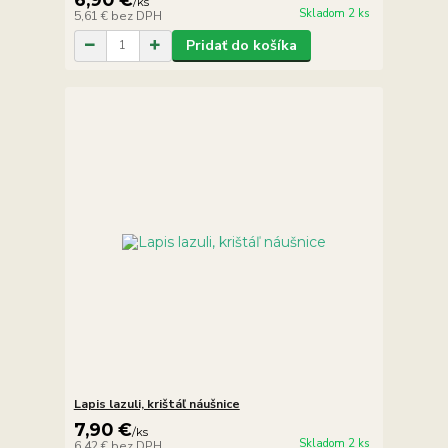
/
ks
Skladom 2 ks
5,61 €
bez DPH
Pridať do košíka
Lapis lazuli, krištáľ náušnice
7,90 €
/
ks
Skladom 2 ks
6,42 €
bez DPH