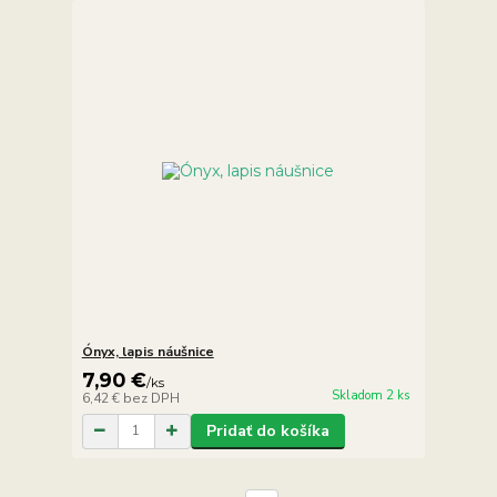
Ónyx, lapis náušnice
7,90 €
/
ks
Skladom 2 ks
6,42 €
bez DPH
Pridať do košíka