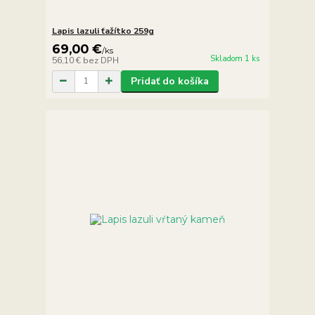
Lapis lazuli ťažítko 259g
69,00 €
/
ks
Skladom 1 ks
56,10 €
bez DPH
Pridať do košíka