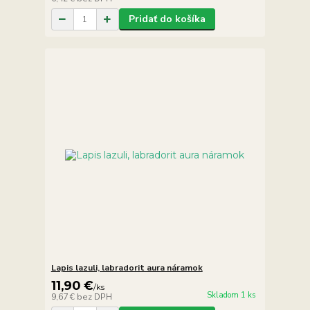
Pridať do košíka
Lapis lazuli, labradorit aura náramok
11,90 €
/
ks
Skladom 1 ks
9,67 €
bez DPH