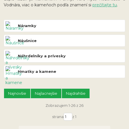
Vodnára, viac o kameňoch podľa znamení si
prečítajte tu
.
Náramky
Náušnice
Náhrdelníky a prívesky
Hmatky a kamene
Najnovšie
Najlacnejšie
Najdrahšie
Zobrazujem 1-26 z 26
strana
z 1