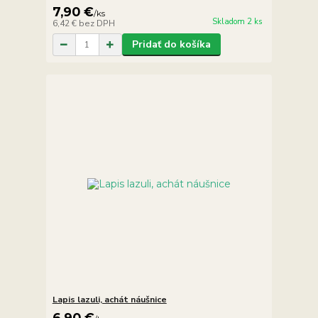
7,90 €
/
ks
Skladom 2 ks
6,42 €
bez DPH
Pridať do košíka
Lapis lazuli, achát náušnice
6,90 €