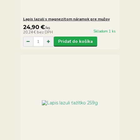
Lapis lazuli s magnezitom náramok pre mužov
24,90 €
/
ks
Skladom 1 ks
20,24 €
bez DPH
Pridať do košíka