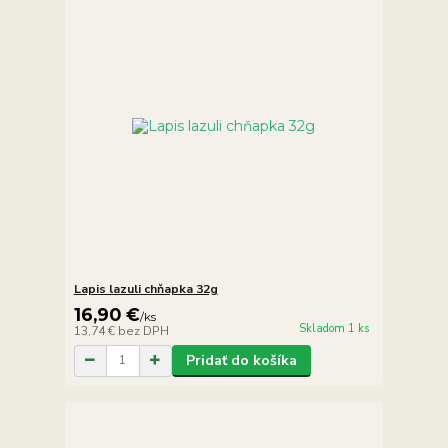
Lapis lazuli chňapka 32g
16,90 €
/
ks
Skladom 1 ks
13,74 €
bez DPH
Pridať do košíka