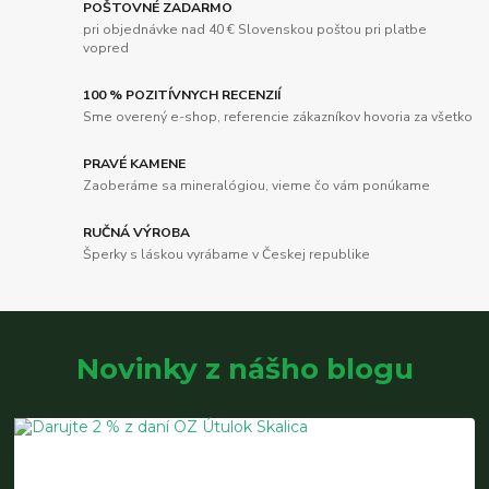
POŠTOVNÉ ZADARMO
pri objednávke nad 40 € Slovenskou poštou pri platbe
vopred
100 % POZITÍVNYCH RECENZIÍ
Sme overený e-shop, referencie zákazníkov hovoria za všetko
PRAVÉ KAMENE
Zaoberáme sa mineralógiou, vieme čo vám ponúkame
RUČNÁ VÝROBA
Šperky s láskou vyrábame v Českej republike
Novinky z nášho blogu