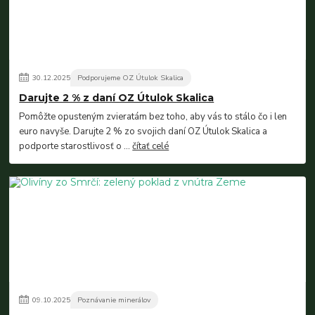
30
.
12
.
2025
Podporujeme OZ Útulok Skalica
Darujte 2 % z daní OZ Útulok Skalica
Pomôžte opusteným zvieratám bez toho, aby vás to stálo čo i len
euro navyše. Darujte 2 % zo svojich daní OZ Útulok Skalica a
podporte starostlivosť o ...
čítať celé
09
.
10
.
2025
Poznávanie minerálov