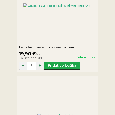
Lapis lazuli náramok s akvamarínom
19,90 €
/
ks
Skladom 1 ks
16,18 €
bez DPH
Pridať do košíka