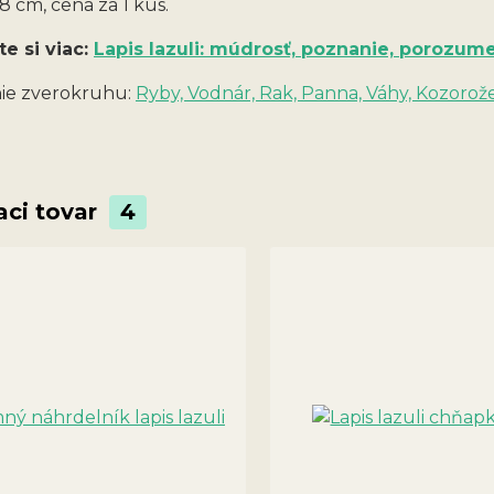
 cm, cena za 1 kus.
te si viac:
Lapis lazuli: múdrosť, poznanie, porozum
ie zverokruhu:
Ryby, Vodnár, Rak,
Panna, Váhy, Kozorož
aci tovar
4