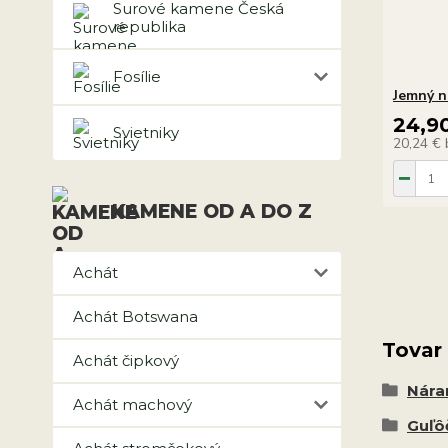
Surové kamene Česká
republika
Fosílie
Jemný ná
24,9
Svietniky
20,24 €
KAMENE OD A DO Z
Achát
Achát Botswana
Tovar
Achát čipkový
Nár
Achát machový
Guľô