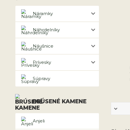
Náramky
Náhrdelníky
Náušnice
Prívesky
Súpravy
BRÚSENÉ KAMENE
Anjeli