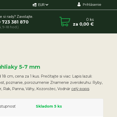
Prihlásenie
EUR
e si rady? Zavolajte.
0
ks
 723 381 870
za
0,00 €
, 9-18 hod.)
úhliaky 5-7 mm
18 cm, cena za 1 kus. Prečítajte si viac: Lapis lazuli:
sť, poznanie, porozumenie Znamenie zverokruhu: Ryby,
r, Rak, Panna, Váhy, Kozorožec, Vodnár
celý popis
stupnosť
Skladom 5 ks