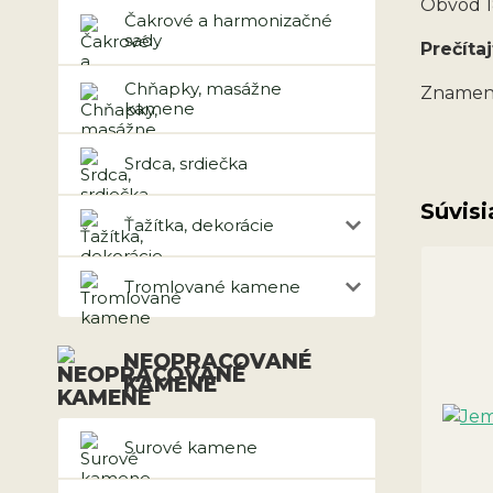
Obvod 18
Čakrové a harmonizačné
sady
Prečítaj
Chňapky, masážne
Znamen
kamene
Srdca, srdiečka
Súvisi
Ťažítka, dekorácie
Tromlované kamene
NEOPRACOVANÉ
KAMENE
Surové kamene