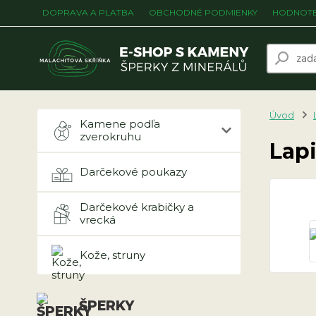
DOPRAVA A PLATBA
OBCHODNÉ PODMIENKY
HODNOTE
Úvod
Kamene podľa
zverokruhu
Lapi
Darčekové poukazy
Darčekové krabičky a
vrecká
Kože, struny
ŠPERKY