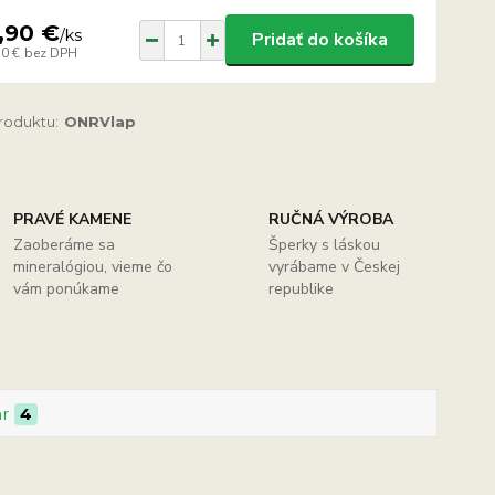
,90 €
/
ks
Pridať do košíka
30 €
bez DPH
produktu:
ONRVlap
PRAVÉ KAMENE
RUČNÁ VÝROBA
Zaoberáme sa
Šperky s láskou
mineralógiou, vieme čo
vyrábame v Českej
vám ponúkame
republike
ar
4