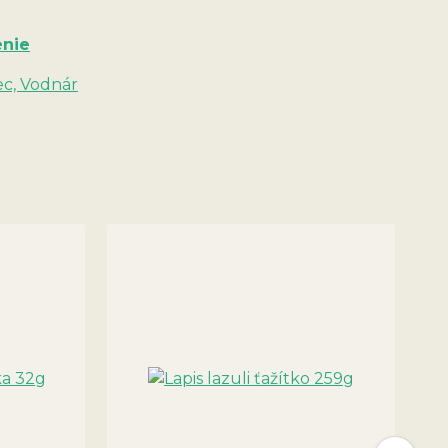
enie
ec, Vodnár