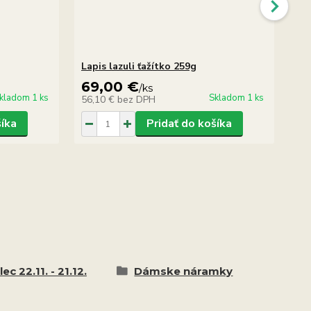
Lapis lazuli ťažítko 259g
Lap
69,00 €
6
/
ks
kladom 1 ks
Skladom 1 ks
56,10 €
bez DPH
5,
šíka
Pridať do košíka
lec 22.11. - 21.12.
Dámske náramky