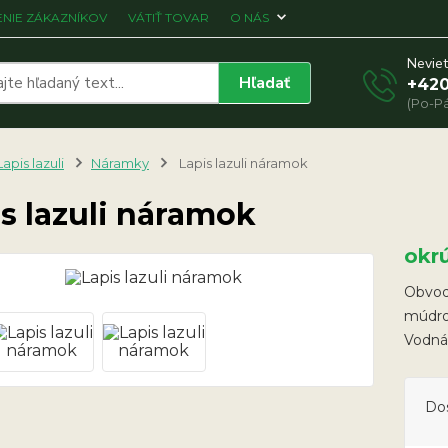
NIE ZÁKAZNÍKOV
VÁTIŤ TOVAR
O NÁS
Neviet
Hľadať
+420
(Po-Pá
Lapis lazuli
Náramky
Lapis lazuli náramok
s lazuli náramok
okr
Obvod 
múdro
Vodná
Do