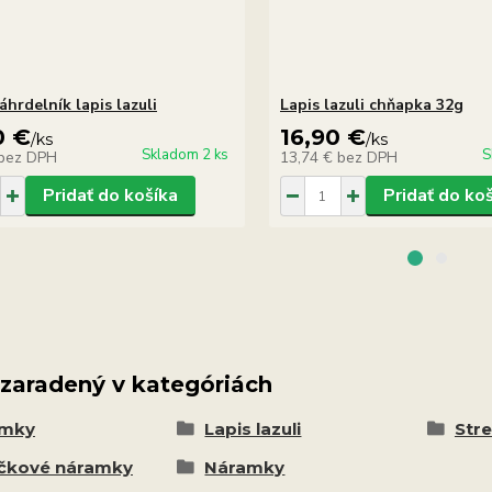
hrdelník lapis lazuli
Lapis lazuli chňapka 32g
0 €
16,90 €
/
ks
/
ks
Skladom 2 ks
S
bez DPH
13,74 €
bez DPH
Pridať do košíka
Pridať do ko
 zaradený v kategóriách
amky
Lapis lazuli
Stre
čkové náramky
Náramky