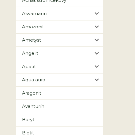
Achát stromčekový
Akvamarín
Amazonit
Ametyst
Angelit
Apatit
Aqua aura
Aragonit
Avanturín
Baryt
Biotit