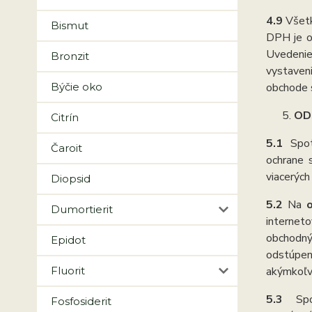
4.9
Všetk
Bismut
DPH je o
Uvedenie
Bronzit
vystaven
Býčie oko
obchode 
OD
Citrín
5.1
Spot
Čaroit
ochrane 
viacerých
Diopsid
5.2
Na
Dumortierit
internet
obchodný
Epidot
odstúpen
Fluorit
akýmkoľv
5.3
Sp
Fosfosiderit