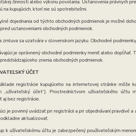
ľskej činnosti alebo výkonu povolania. Ustanovenia právnych pr
ú na kupujúcich, ktorí nie sú spotrebiteľmi.
lné dojednania od týchto obchodných podmienok je možné dohod
 pred ustanoveniami obchodných podmienok.
 zmluva sa uzatvára v slovenskom jazyku. Obchodné podmienky
vajúci je oprávnený obchodné podmienky meniť alebo dopĺňať. T
i predchádzajúceho znenia obchodných podmienok.
ÍVATEĽSKÝ ÚČET
áklade registrácie kupujúceho na internetovej stránke môže ku
en „užívateľský účet“). Prostredníctvom užívateľského účtu
 aj bez registrácie.
úci je povinný uvádzať pri registrácii a pri objednávaní pravdivé a
odkladne aktualizovať.
up k užívateľskému účtu je zabezpečený používateľským menom 