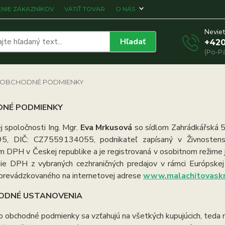
NIE ZÁKAZNÍKOV
VÁTIŤ TOVAR
O NÁS
Neviet
Hľadať
+420
(Po-Pá
OBCHODNÉ PODMIENKY
NÉ PODMIENKY
 spoločnosti Ing. Mgr.
Eva Mrkusová
so sídlom Zahrádkářská 5
, DIČ: CZ7559134055, podnikateľ zapísaný v Živnostensk
om DPH v Českej republike a je registrovaná v osobitnom režim
ie DPH z vybraných cezhraničných predajov v rámci Európskej 
prevádzkovaného na internetovej adrese
www.malachitovaskr
ODNÉ USTANOVENIA
o obchodné podmienky sa vzťahujú na všetkých kupujúcich, teda n