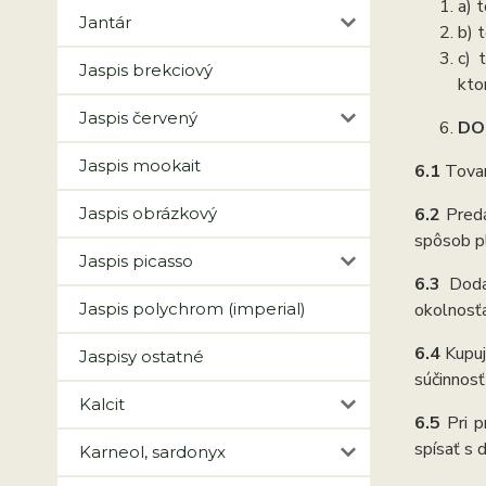
a) 
Jantár
b) 
c) 
Jaspis brekciový
kto
Jaspis červený
DO
Jaspis mookait
6.1
Tovar
Jaspis obrázkový
6.2
Predá
spôsob pl
Jaspis picasso
6.3
Doda
Jaspis polychrom (imperial)
okolnosťa
6.4
Kupuj
Jaspisy ostatné
súčinnosť
Kalcit
6.5
Pri 
spísať s 
Karneol, sardonyx