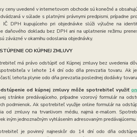
y ceny uvedené v internetovom obchode sú konečné a obsahujú p
dvádzaná v súlade s platnými právnymi predpismi, prípadne p
 IČ DPH kupujúceho pri objednávke slúži výlučne na ident
ie daňového dokladu bez DPH ani na uplatnenie režimu prenes
sú záväzné v okamihu odoslania objednávky.
STÚPENIE OD KÚPNEJ ZMLUVY
rebiteľ má právo odstúpiť od Kúpnej zmluvy bez uvedenia dôv
spotrebiteľa v lehote 14 dní odo dňa prevzatia tovaru. Ak 
 častí, lehota plynie odo dňa prevzatia poslednej dodávky tovaru
odstúpenie od kúpnej zmluvy môže spotrebiteľ využiť
on
ovej stránke predávajúceho, prípadne vzorový formulár na odst
ch podmienok
.
Ak spotrebiteľ využije online formulár na odstúp
ia od zmluvy na trvanlivom médiu, najmä e-mailom. Spotreb
ek iným jednoznačným vyhlásením adresovaným predávajúcemu.
otrebiteľ je povinný najneskôr do 14 dní odo dňa odstúpe