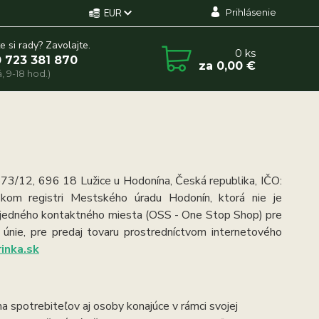
Prihlásenie
EUR
e si rady? Zavolajte.
0
ks
 723 381 870
za
0,00 €
, 9-18 hod.)
73/12, 696 18 Lužice u Hodonína, Česká republika, IČO:
om registri Mestského úradu Hodonín, ktorá nie je
e jedného kontaktného miesta (OSS - One Stop Shop) pre
únie, pre predaj tovaru prostredníctvom internetového
inka.sk
a spotrebiteľov aj osoby konajúce v rámci svojej