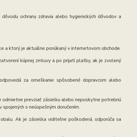
 z dôvodu ochrany zdravia alebo hygienických dôvodov a
ke a ktorý je aktuálne ponúkaný v internetovom obchode.
tvorení kúpnej zmluvy a po prijatí platby, ak je zvolený
 nezodpovedá za omeškanie spôsobené dopravcom alebo
dne odmietne prevziať zásielku alebo neposkytne potrebnú
dov spojených s neúspešným doručením.
 obalu. Ak je zásielka viditeľne poškodená, odporúča sa