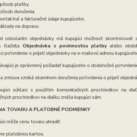
spôsob platby,
spôsob doručenia,
kontaktné a fakturačné údaje kupujúceho,
náklady na dopravu.
d odoslaním objednávky má kupujúci možnosť skontrolovať 
m tlačidla
Objednávka s povinnosťou platby
alebo obdob
ci potvrdenie o prijatí objednávky na e-mailovú adresu kupujúceh
ávajúci je oprávnený požiadať kupujúceho o dodatočné potvrdeni
a zmluva vzniká okamihom doručenia potvrdenia o prijatí objedn
ujúci súhlasí s použitím komunikačných prostriedkov na dia
ných prostriedkov na diaľku znáša kupujúci sám.
NA TOVARU A PLATOBNÉ PODMIENKY
úci môže cenu tovaru uhradiť:
ine platobnou kartou,