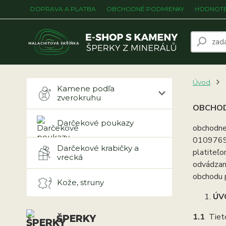
DOPRAVA A PLATBA
OBCHODNÉ PODMIENKY
HODNOTE
Úvod
Kamene podľa
zverokruhu
OBCHOD
Darčekové poukazy
obchodnej
01097695
Darčekové krabičky a
platiteľ
vrecká
odvádzan
obchodu 
Kože, struny
ÚV
1.1
Tiet
ŠPERKY