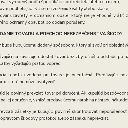
tovar vyrobený podľa špecifikácií spotrebiteľa alebo na mieru,
tovar podliehajúci rýchlemu zníženiu kvality alebo skaze,
tovar uzavretý v ochrannom obale, ktorý nie je vhodné vrátiť
rého ochranný obal bol po dodaní porušený.
DANIE TOVARU A PRECHOD NEBEZPEČENSTVA ŠKODY
 bude kupujúcemu dodaný spôsobom, ktorý si zvolí pri objednáv
vajúci sa zaväzuje odoslať tovar bez zbytočného odkladu po uza
atby vyžadujúci platbu vopred.
cia lehota uvedená pri tovare je orientačná. Predávajúci
mi, ktoré nemôže ovplyvniť.
úci je povinný prevziať tovar pri doručení. Ak kupujúci bezdôvo
 na jej doručenie, vzniká predávajúcemu nárok na náhradu nákla
prevzatí zásielky je kupujúci povinný skontrolovať neporušenosť
dopravcom škodový protokol alebo zásielku neprevziať.