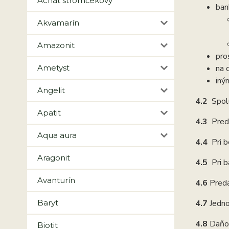
Achát stromčekový
ban
Akvamarín
Amazonit
pro
Ametyst
na 
iný
Angelit
4.2
Spol
Apatit
4.3
Pred
Aqua aura
4.4
Pri 
Aragonit
4.5
Pri 
Avanturín
4.6
Predá
Baryt
4.7
Jedno
4.8
Daňov
Biotit