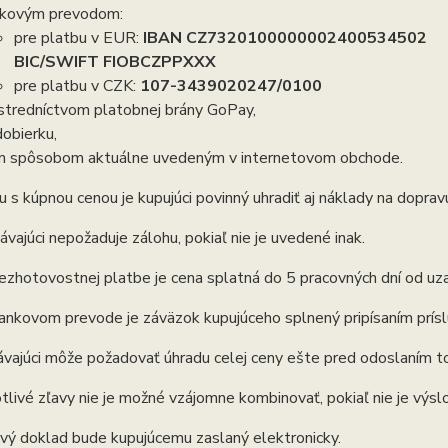
kovým prevodom:
pre platbu v EUR:
IBAN CZ7320100000002400534502
BIC/SWIFT FIOBCZPPXXX
pre platbu v CZK:
107-3439020247/0100
stredníctvom platobnej brány GoPay,
dobierku,
m spôsobom aktuálne uvedeným v internetovom obchode.
u s kúpnou cenou je kupujúci povinný uhradiť aj náklady na dopravu
ávajúci nepožaduje zálohu, pokiaľ nie je uvedené inak.
bezhotovostnej platbe je cena splatná do 5 pracovných dní od uz
bankovom prevode je záväzok kupujúceho splnený pripísaním prís
vajúci môže požadovať úhradu celej ceny ešte pred odoslaním to
tlivé zľavy nie je možné vzájomne kombinovať, pokiaľ nie je výsl
ý doklad bude kupujúcemu zaslaný elektronicky.