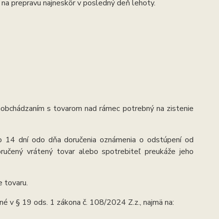
na prepravu najneskôr v posledný deň lehoty.
aobchádzaním s tovarom nad rámec potrebný na zistenie
r do 14 dní odo dňa doručenia oznámenia o odstúpení od
oručený vrátený tovar alebo spotrebiteľ preukáže jeho
e tovaru.
é v § 19 ods. 1 zákona č. 108/2024 Z.z., najmä na: