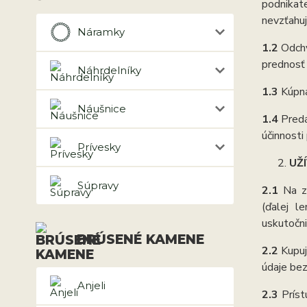
podnikate
nevzťahuj
Náramky
1.2
Odchy
prednosť
Náhrdelníky
1.3
Kúpna
Náušnice
1.4
Predá
účinnost
Prívesky
UŽ
Súpravy
2.1
Na z
(ďalej l
uskutočniť
BRÚSENÉ KAMENE
2.2
Kupuj
údaje bez
Anjeli
2.3
Príst