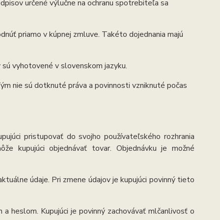
edpisov určené výlučne na ochranu spotrebiteľa sa
núť priamo v kúpnej zmluve. Takéto dojednania majú
 sú vyhotovené v slovenskom jazyku.
ým nie sú dotknuté práva a povinnosti vzniknuté počas
pujúci pristupovať do svojho používateľského rozhrania
 môže kupujúci objednávať tovar. Objednávku je možné
 aktuálne údaje. Pri zmene údajov je kupujúci povinný tieto
a heslom. Kupujúci je povinný zachovávať mlčanlivosť o