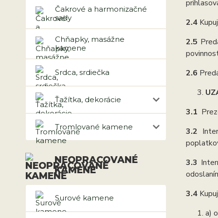
prihlasov
Čakrové a harmonizačné
sady
2.4
Kupuj
Chňapky, masážne
2.5
Predá
kamene
povinnos
Srdca, srdiečka
2.6
Predá
UZ
Ťažítka, dekorácie
3.1
Prez
Tromlované kamene
3.2
Inte
poplatkov
NEOPRACOVANÉ
3.3
Inte
KAMENE
odoslaním
3.4
Kupuj
Surové kamene
a) 