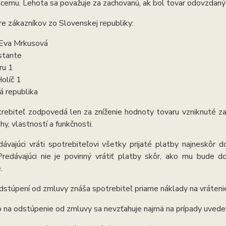
cemu. Lehota sa považuje za zachovanú, ak bol tovar odovzdaný 
e zákazníkov zo Slovenskej republiky:
 Eva Mrkusová
stante
ru 1
olíč 1
á republika
rebiteľ zodpovedá len za zníženie hodnoty tovaru vzniknuté z
hy, vlastností a funkčnosti.
dávajúci vráti spotrebiteľovi všetky prijaté platby najneskô
Predávajúci nie je povinný vrátiť platby skôr, ako mu bude d
.
odstúpení od zmluvy znáša spotrebiteľ priame náklady na vráteni
 na odstúpenie od zmluvy sa nevzťahuje najmä na prípady uveden