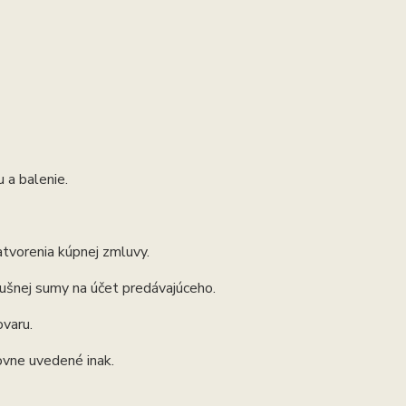
 a balenie.
atvorenia kúpnej zmluvy.
lušnej sumy na účet predávajúceho.
varu.
ovne uvedené inak.