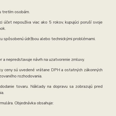
tu tretím osobám.
ci účet nepoužíva viac ako 5 rokov, kupujúci poruší svoje
ok.
tu spôsobenú údržbou alebo technickými problémami.
r a nepredstavuje návrh na uzatvorenie zmluvy.
etky ceny sú uvedené vrátane DPH a ostatných zákonných
izovaného rozhodovania.
 dodanie tovaru. Náklady na dopravu sa zobrazujú pred
ia.
rmulára. Objednávka obsahuje: