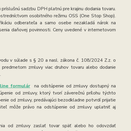
ríslušnú sadzbu DPH platnú pre krajinu dodania tovaru.
rostredníctvom osobitného režimu OSS (One Stop Shop).
ifikáciu odberateľa a samo osebe nezakladá nárok na
enia daňovej povinnosti. Ceny uvedené v internetovom
odu v súlade s § 20 a nasl. zákona č. 108/2024 Z.z. o
je predmetom zmluvy viac druhov tovaru alebo dodanie
.
line formulár
na odstúpenie od zmluvy dostupný na
úpenie od zmluvy, ktorý tvorí záverečnú prílohu týchto
enie od zmluvy, predávajúci bezodkladne potvrdí prijatie
iteľ môže právo na odstúpenie od zmluvy uplatniť aj
nia od zmluvy zaslať tovar späť alebo ho odovzdať