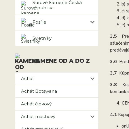
Surové kamene Česká
b) 
republika
c) 
d) 
Fosílie
e) 
3.5
Pre
Svietniky
stlačení
predávajú
KAMENE OD A DO Z
3.6
Pred
3.7
Kúpn
Achát
3.8
Kup
Achát Botswana
komunikač
CE
Achát čipkový
4.1
Kupuj
Achát machový
onl