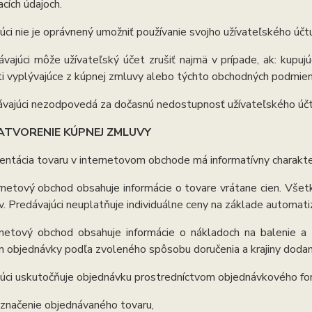
acích údajoch.
úci nie je oprávnený umožniť používanie svojho užívateľského úč
vajúci môže užívateľský účet zrušiť najmä v prípade, ak: kupujú
ti vyplývajúce z kúpnej zmluvy alebo týchto obchodných podmien
vajúci nezodpovedá za dočasnú nedostupnosť užívateľského úč
ATVORENIE KÚPNEJ ZMLUVY
entácia tovaru v internetovom obchode má informatívny charakte
rnetový obchod obsahuje informácie o tovare vrátane cien. Vš
. Predávajúci neuplatňuje individuálne ceny na základe automat
rnetový obchod obsahuje informácie o nákladoch na balenie a
 objednávky podľa zvoleného spôsobu doručenia a krajiny dodan
úci uskutočňuje objednávku prostredníctvom objednávkového fo
označenie objednávaného tovaru,