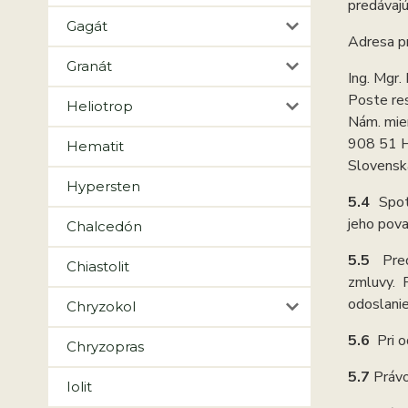
predávajú
Gagát
Adresa pr
Granát
Ing. Mgr.
Poste re
Heliotrop
Nám. mie
908 51 H
Hematit
Slovensk
Hypersten
5.4
Spot
jeho pova
Chalcedón
5.5
Pre
Chiastolit
zmluvy. 
odoslanie
Chryzokol
5.6
Pri 
Chryzopras
5.7
Právo
Iolit