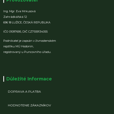
Ing. Mgr. Eva Mrkusová
Zahrádkářská 12
696 18 LUŽICE,
ČESKÁ REPUBLIKA
IČO 01097695,
DIČ CZ7559134055
Podnikatel je zapsán v živnostenském
rejstříku MÚ Hodonín,
registrovaný u Puncovního úřadu.
Důležité Informace
DOPRAVA A PLATBA
HODNOTENIE ZÁKAZNÍKOV