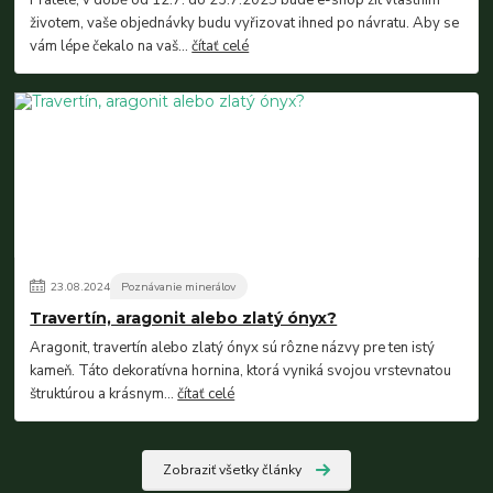
životem, vaše objednávky budu vyřizovat ihned po návratu. Aby se
vám lépe čekalo na vaš...
čítať celé
23
.
08
.
2024
Poznávanie minerálov
Travertín, aragonit alebo zlatý ónyx?
Aragonit, travertín alebo zlatý ónyx sú rôzne názvy pre ten istý
kameň. Táto dekoratívna hornina, ktorá vyniká svojou vrstevnatou
štruktúrou a krásnym...
čítať celé
Zobraziť všetky články