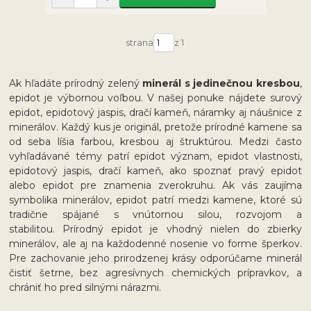
strana
z 1
Ak hľadáte prírodný zelený
minerál s jedinečnou kresbou
,
epidot je výbornou voľbou. V našej ponuke nájdete surový
epidot, epidotový jaspis, dračí kameň, náramky aj náušnice z
minerálov. Každý kus je originál, pretože prírodné kamene sa
od seba líšia farbou, kresbou aj štruktúrou. Medzi často
vyhľadávané témy patrí epidot význam, epidot vlastnosti,
epidotový jaspis, dračí kameň, ako spoznať pravý epidot
alebo epidot pre znamenia zverokruhu. Ak vás zaujíma
symbolika minerálov, epidot patrí medzi kamene, ktoré sú
tradične spájané s vnútornou silou, rozvojom a
stabilitou. Prírodný epidot je vhodný nielen do zbierky
minerálov, ale aj na každodenné nosenie vo forme šperkov.
Pre zachovanie jeho prirodzenej krásy odporúčame minerál
čistiť šetrne, bez agresívnych chemických prípravkov, a
chrániť ho pred silnými nárazmi.