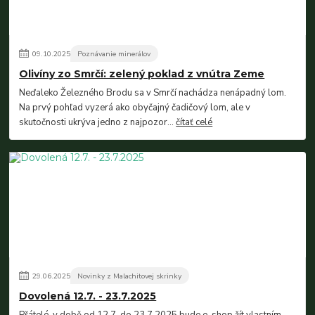
09
.
10
.
2025
Poznávanie minerálov
Olivíny zo Smrčí: zelený poklad z vnútra Zeme
Neďaleko Železného Brodu sa v Smrčí nachádza nenápadný lom.
Na prvý pohľad vyzerá ako obyčajný čadičový lom, ale v
skutočnosti ukrýva jedno z najpozor...
čítať celé
29
.
06
.
2025
Novinky z Malachitovej skrinky
Dovolená 12.7. - 23.7.2025
Přátelé, v době od 12.7. do 23.7.2025 bude e-shop žít vlastním