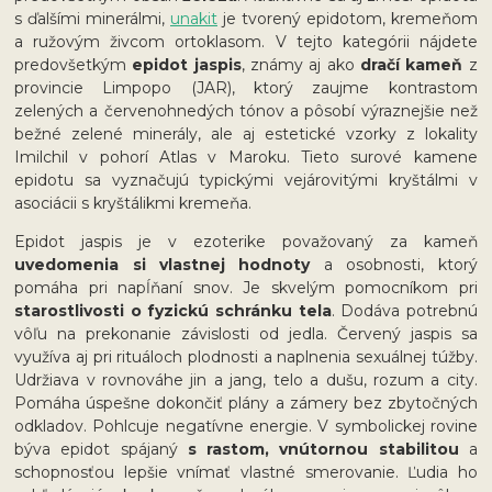
s ďalšími minerálmi,
unakit
je tvorený epidotom, kremeňom
a ružovým živcom ortoklasom. V tejto kategórii nájdete
predovšetkým
epidot jaspis
, známy aj ako
dračí kameň
z
provincie Limpopo (JAR), ktorý zaujme kontrastom
zelených a červenohnedých tónov a pôsobí výraznejšie než
bežné zelené minerály, ale aj estetické vzorky z lokality
Imilchil v pohorí Atlas v Maroku. Tieto surové kamene
epidotu sa vyznačujú typickými vejárovitými kryštálmi v
asociácii s kryštálikmi kremeňa.
Epidot jaspis je v ezoterike považovaný za kameň
uvedomenia si vlastnej hodnoty
a osobnosti, ktorý
pomáha pri napĺňaní snov. Je skvelým pomocníkom pri
starostlivosti o fyzickú schránku tela
. Dodáva potrebnú
vôľu na prekonanie závislosti od jedla. Červený jaspis sa
využíva aj pri rituáloch plodnosti a naplnenia sexuálnej túžby.
Udržiava v rovnováhe jin a jang, telo a dušu, rozum a city.
Pomáha úspešne dokončiť plány a zámery bez zbytočných
odkladov. Pohlcuje negatívne energie. V symbolickej rovine
býva epidot spájaný
s rastom, vnútornou stabilitou
a
schopnosťou lepšie vnímať vlastné smerovanie. Ľudia ho