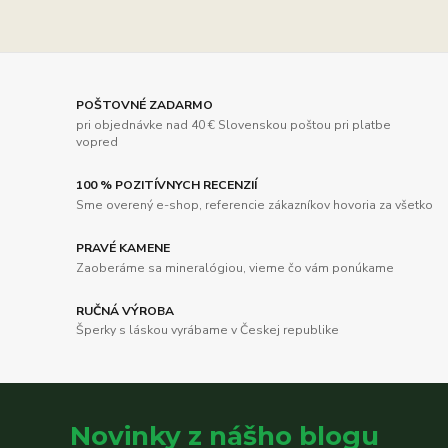
POŠTOVNÉ ZADARMO
pri objednávke nad 40 € Slovenskou poštou pri platbe
vopred
100 % POZITÍVNYCH RECENZIÍ
Sme overený e-shop, referencie zákazníkov hovoria za všetko
PRAVÉ KAMENE
Zaoberáme sa mineralógiou, vieme čo vám ponúkame
RUČNÁ VÝROBA
Šperky s láskou vyrábame v Českej republike
Novinky z nášho blogu