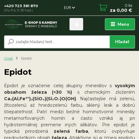
0
ks
+420 723 381 870
EUR
za
0,00 €
(Po-Pá, 9-18 hod.)
Menu
Hľadať
Úvod
Epidot
Epidot
Epidot je označenie celej skupiny minerálov s
vysokým
obsahom železa (<30 %)
s chemickým zložením
Ca₂(Al,Fe³⁺)₃(SiO₄)(Si₂O₇)O(OH)
. Najčastejšie má zelenú,
žltozelenú až hnedozelenú farbu, sklený lesk a dobrú
štiepateľnosť. Patrí medzi bežné horninotvorné minerály
metamorfovaných hornín a často vzniká aj pri
hydrotermálnej premene iných silikátov. Pre epidot je
typická prirodzená
zelená farba
, ktorú ovplyvňuje
predovšetkým obsah
železa
. Atraktívne sú aj zmesi epidotu