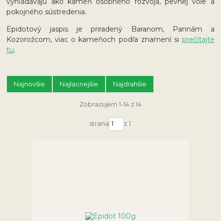
vyhľadávajú ako kameň osobného rozvoja, pevnej vôle a
pokojného sústredenia.
Epidotový jaspis je priradený Baranom, Pannám a
Kozorožcom, viac o kameňoch podľa znamení si
prečítajte
tu
.
Najnovšie
Najlacnejšie
Najdrahšie
Zobrazujem 1-14 z 14
strana
z 1