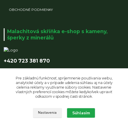
OBCHODNÉ PODMIENKY
Malachitová skříňka e-shop s kameny,
šperky z minerálů
+420 723 381 870
info@malachitovaskrinka.cz
Pre základnú funkčnosť, spríjemnenie používania webu,
analytické účely a v prípade udelenia súhlasu aj na účely
cielenia reklamy využívame súbory cookies. Nastavenie
vlastných preferencií cookies môžete kedykoľvek upraviť
odkazom v spodnej časti stránok.
Súhlasím
Upravit sběr cookies.
Nastavenia