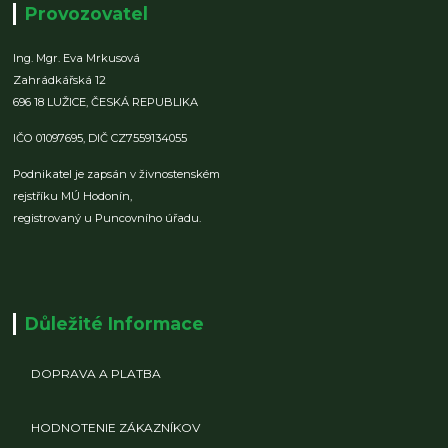
Provozovatel
Ing. Mgr. Eva Mrkusová
Zahrádkářská 12
696 18 LUŽICE,
ČESKÁ REPUBLIKA
IČO 01097695,
DIČ CZ7559134055
Podnikatel je zapsán v živnostenském
rejstříku MÚ Hodonín,
registrovaný u Puncovního úřadu.
Důležité Informace
DOPRAVA A PLATBA
HODNOTENIE ZÁKAZNÍKOV