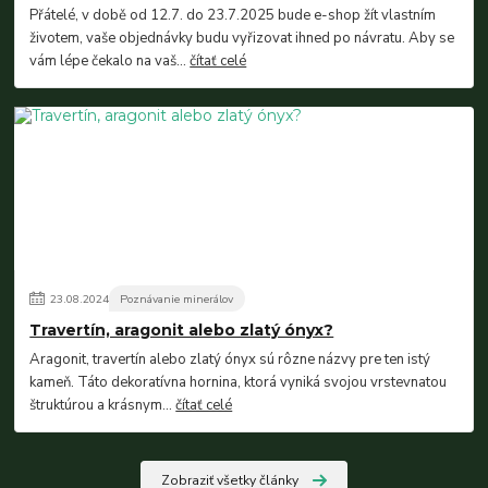
Přátelé, v době od 12.7. do 23.7.2025 bude e-shop žít vlastním
životem, vaše objednávky budu vyřizovat ihned po návratu. Aby se
vám lépe čekalo na vaš...
čítať celé
23
.
08
.
2024
Poznávanie minerálov
Travertín, aragonit alebo zlatý ónyx?
Aragonit, travertín alebo zlatý ónyx sú rôzne názvy pre ten istý
kameň. Táto dekoratívna hornina, ktorá vyniká svojou vrstevnatou
štruktúrou a krásnym...
čítať celé
Zobraziť všetky články