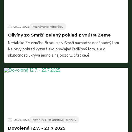
09
.
10
.
2025
Poznávanie minerálov
Olivíny zo Smrčí: zelený poklad z vnútra Zeme
Neďaleko Železného Brodu sa v Smrčí nachádza nenápadný lom.
Na prvý pohľad vyzerá ako obyčajný čadičový lom, ale v
skutočnosti ukrýva jedno z najpozor...
čítať celé
29
.
06
.
2025
Novinky z Malachitovej skrinky
Dovolená 12.7. - 23.7.2025