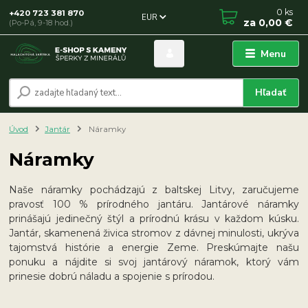
0
ks
+420 723 381 870
EUR
za
0,00 €
(Po-Pá, 9-18 hod.)
Menu
Hľadať
Úvod
Jantár
Náramky
Náramky
Naše náramky pochádzajú z baltskej Litvy, zaručujeme
pravosť 100 % prírodného jantáru. Jantárové náramky
prinášajú jedinečný štýl a prírodnú krásu v každom kúsku.
Jantár, skamenená živica stromov z dávnej minulosti, ukrýva
tajomstvá histórie a energie Zeme. Preskúmajte našu
ponuku a nájdite si svoj jantárový náramok, ktorý vám
prinesie dobrú náladu a spojenie s prírodou.