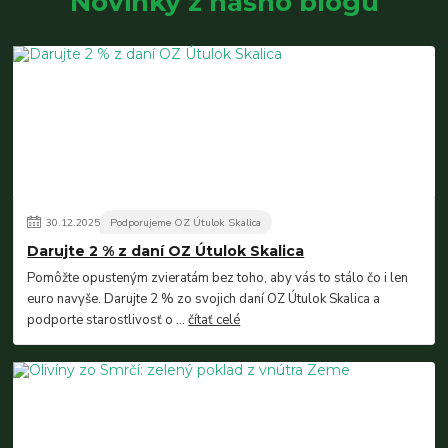
Novinky z nášho blogu
30
.
12
.
2025
Podporujeme OZ Útulok Skalica
Darujte 2 % z daní OZ Útulok Skalica
Pomôžte opusteným zvieratám bez toho, aby vás to stálo čo i len
euro navyše. Darujte 2 % zo svojich daní OZ Útulok Skalica a
podporte starostlivosť o ...
čítať celé