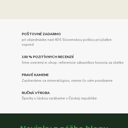
POŠTOVNÉ ZADARMO
pri objednávke nad 40 € Slovenskou poštou pri platbe
vopred
100 % POZITÍVNYCH RECENZIÍ
Sme overený e-shop, referencie zákazníkov hovoria za všetko
PRAVÉ KAMENE
Zaoberáme sa mineralógiou, vieme čo vám ponúkame
RUČNÁ VÝROBA
Šperky s láskou vyrábame v Českej republike