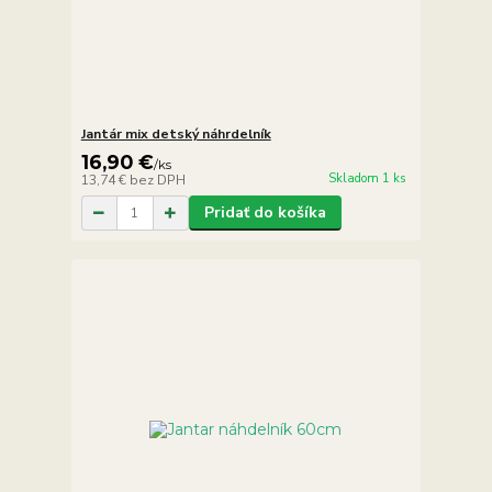
Jantár mix detský náhrdelník
16,90 €
/
ks
Skladom 1 ks
13,74 €
bez DPH
Pridať do košíka