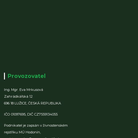
Provozovatel
Ing. Mgr. Eva Mrkusová
Zahrádkářská 12
696 18 LUŽICE,
ČESKÁ REPUBLIKA
IČO 01097695,
DIČ CZ7559134055
Podnikatel je zapsán v živnostenském
rejstříku MÚ Hodonín,