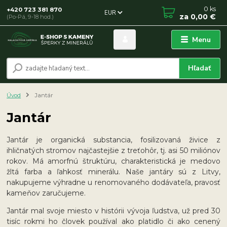
0
ks
+420 723 381 870
EUR
za
0,00 €
(Po-Pá, 9-18 hod.)
Menu
Hľadať
Úvod
Jantár
Jantár
Jantár je organická substancia, fosilizovaná živice z
ihličnatých stromov najčastejšie z treťohôr, tj. asi 50 miliónov
rokov. Má amorfnú štruktúru, charakteristická je medovo
žltá farba a ľahkosť minerálu. Naše jantáry sú z Litvy,
nakupujeme výhradne u renomovaného dodávateľa, pravosť
kameňov zaručujeme.
Jantár mal svoje miesto v histórii vývoja ľudstva, už pred 30
tisíc rokmi ho človek používal ako platidlo či ako cenený