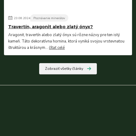
23
.
08
.
2024
Poznávanie minerálov
Travertín, aragonit alebo zlatý ónyx?
Aragonit, travertín alebo zlatý ónyx sú rôzne názvy pre ten istý
kameň. Táto dekoratívna hornina, ktorá vyniká svojou vrstevnatou
štruktúrou a krásnym...
čítať celé
Zobraziť všetky články