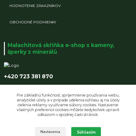
HODNOTENIE ZÁKAZNÍKOV
OBCHODNÉ PODMIENKY
Malachitová skříňka e-shop s kameny,
šperky z minerálů
+420 723 381 870
info@malachitovaskrinka.cz
Pre základnú funkčnosť, spríjemnenie používania webu,
analytické účely a v prípade udelenia súhlasu aj na účely
cielenia reklamy využívame súbory cookies. Nastavenie
vlastných preferencií cookies môžete kedykoľvek upraviť
odkazom v spodnej časti stránok.
Upravit sběr cookies.
Súhlasím
Nastavenia