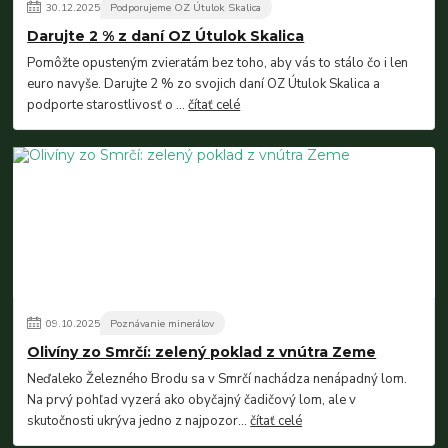
30
.
12
.
2025
Podporujeme OZ Útulok Skalica
Darujte 2 % z daní OZ Útulok Skalica
Pomôžte opusteným zvieratám bez toho, aby vás to stálo čo i len
euro navyše. Darujte 2 % zo svojich daní OZ Útulok Skalica a
podporte starostlivosť o ...
čítať celé
09
.
10
.
2025
Poznávanie minerálov
Olivíny zo Smrčí: zelený poklad z vnútra Zeme
Neďaleko Železného Brodu sa v Smrčí nachádza nenápadný lom.
Na prvý pohľad vyzerá ako obyčajný čadičový lom, ale v
skutočnosti ukrýva jedno z najpozor...
čítať celé