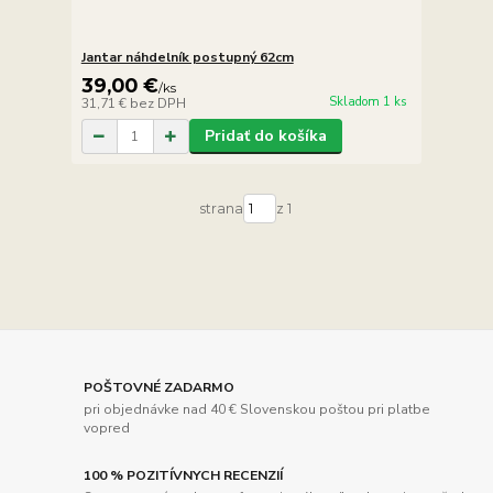
Jantar náhdelník postupný 62cm
39,00 €
/
ks
Skladom 1 ks
31,71 €
bez DPH
Pridať do košíka
strana
z 1
POŠTOVNÉ ZADARMO
pri objednávke nad 40 € Slovenskou poštou pri platbe
vopred
100 % POZITÍVNYCH RECENZIÍ