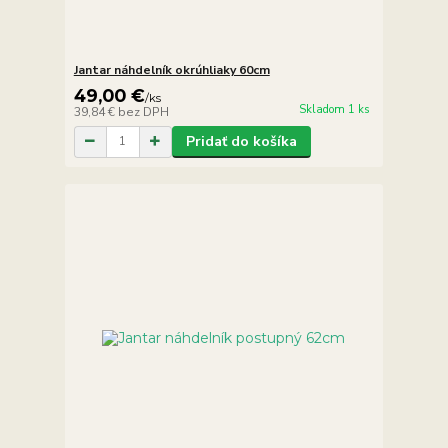
Jantar náhdelník okrúhliaky 60cm
49,00 €
/
ks
Skladom 1 ks
39,84 €
bez DPH
Pridať do košíka