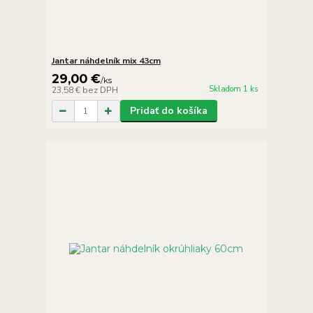
Jantar náhdelník mix 43cm
29,00 €
/
ks
Skladom 1 ks
23,58 €
bez DPH
Pridať do košíka