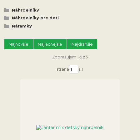
Náhrdelníky
Náhrdelníky pre deti
Náramky
Najnovšie
Najlacnejšie
Najdrahšie
Zobrazujem 1-5 z 5
strana
z 1