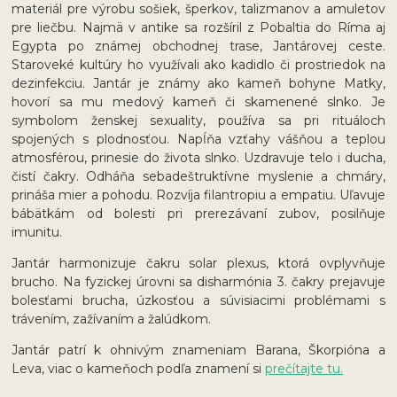
materiál pre výrobu sošiek, šperkov, talizmanov a amuletov
pre liečbu. Najmä v antike sa rozšíril z Pobaltia do Ríma aj
Egypta po známej obchodnej trase, Jantárovej ceste.
Staroveké kultúry ho využívali ako kadidlo či prostriedok na
dezinfekciu. Jantár je známy ako kameň bohyne Matky,
hovorí sa mu medový kameň či skamenené slnko. Je
symbolom ženskej sexuality, používa sa pri rituáloch
spojených s plodnosťou. Napĺňa vzťahy vášňou a teplou
atmosférou, prinesie do života slnko. Uzdravuje telo i ducha,
čistí čakry. Odháňa sebadeštruktívne myslenie a chmáry,
prináša mier a pohodu. Rozvíja filantropiu a empatiu. Uľavuje
bábätkám od bolesti pri prerezávaní zubov, posilňuje
imunitu.
Jantár harmonizuje čakru solar plexus, ktorá ovplyvňuje
brucho. Na fyzickej úrovni sa disharmónia 3. čakry prejavuje
bolesťami brucha, úzkosťou a súvisiacimi problémami s
trávením, zažívaním a žalúdkom.
Jantár patrí k ohnivým znameniam Barana, Škorpióna a
Leva, viac o kameňoch podľa znamení si
prečítajte tu.