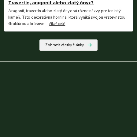
Travertín, aragonit alebo zlatý ónyx?
Aragonit, travertín alebo zlatý ónyx sú rôzne názvy pre ten istý
kameň. Táto dekoratívna hornina, ktorá vyniká svojou vrstevnatou
štruktúrou a krásnym...
čítať celé
Zobraziť všetky články