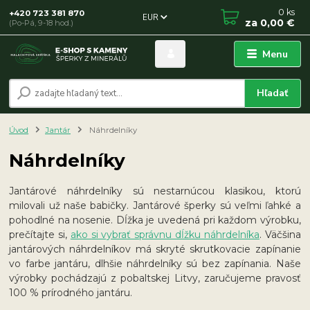
0
ks
+420 723 381 870
EUR
za
0,00 €
(Po-Pá, 9-18 hod.)
Menu
Hľadať
Úvod
Jantár
Náhrdelníky
Náhrdelníky
Jantárové náhrdelníky sú nestarnúcou klasikou, ktorú
milovali už naše babičky. Jantárové šperky sú veľmi ľahké a
pohodlné na nosenie. Dĺžka je uvedená pri každom výrobku,
prečítajte si,
ako si vybrať správnu dĺžku náhrdelníka
. Väčšina
jantárových náhrdelníkov má skryté skrutkovacie zapínanie
vo farbe jantáru, dlhšie náhrdelníky sú bez zapínania. Naše
výrobky pochádzajú z pobaltskej Litvy, zaručujeme pravosť
100 % prírodného jantáru.