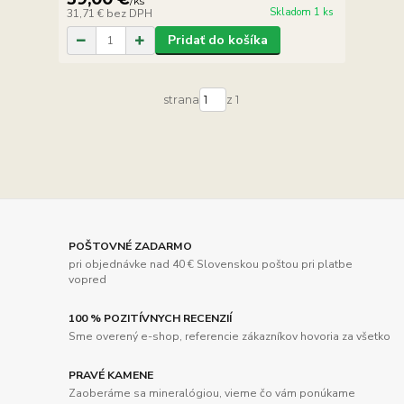
/
ks
Skladom 1 ks
31,71 €
bez DPH
Pridať do košíka
strana
z 1
POŠTOVNÉ ZADARMO
pri objednávke nad 40 € Slovenskou poštou pri platbe
vopred
100 % POZITÍVNYCH RECENZIÍ
Sme overený e-shop, referencie zákazníkov hovoria za všetko
PRAVÉ KAMENE
Zaoberáme sa mineralógiou, vieme čo vám ponúkame