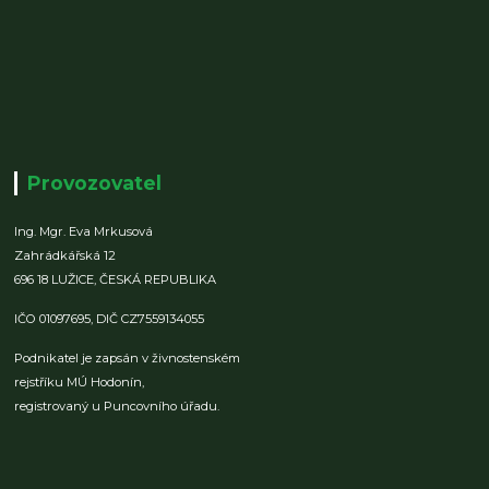
Provozovatel
Ing. Mgr. Eva Mrkusová
Zahrádkářská 12
696 18 LUŽICE,
ČESKÁ REPUBLIKA
IČO 01097695,
DIČ CZ7559134055
Podnikatel je zapsán v živnostenském
rejstříku MÚ Hodonín,
registrovaný u Puncovního úřadu.