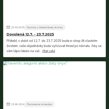
29
.
06
.
2025
Novinky z Malachitovej skrinky
Dovolená 12.7. - 23.7.2025
Přátelé, v době od 12.7. do 23.7.2025 bude e-shop žít vlastním
životem, vaše objednávky budu vyřizovat ihned po návratu. Aby se
vám lépe čekalo na vaš...
čítať celé
23
.
08
.
2024
Poznávanie minerálov