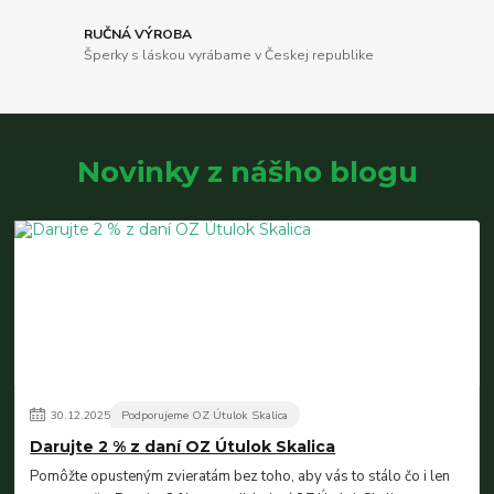
RUČNÁ VÝROBA
Šperky s láskou vyrábame v Českej republike
Novinky z nášho blogu
30
.
12
.
2025
Podporujeme OZ Útulok Skalica
Darujte 2 % z daní OZ Útulok Skalica
Pomôžte opusteným zvieratám bez toho, aby vás to stálo čo i len