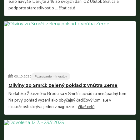
euro navyše. Darujte 2 % zo svojich daní OZ Útulok Skalica a
podporte starostlivosť o ...
čítať celé
09
.
10
.
2025
Poznávanie minerálov
Olivíny zo Smrčí: zelený poklad z vnútra Zeme
Neďaleko Železného Brodu sa v Smrčí nachádza nenápadný lom.
Na prvý pohľad vyzerá ako obyčajný čadičový lom, ale v
skutočnosti ukrýva jedno z najpozor...
čítať celé