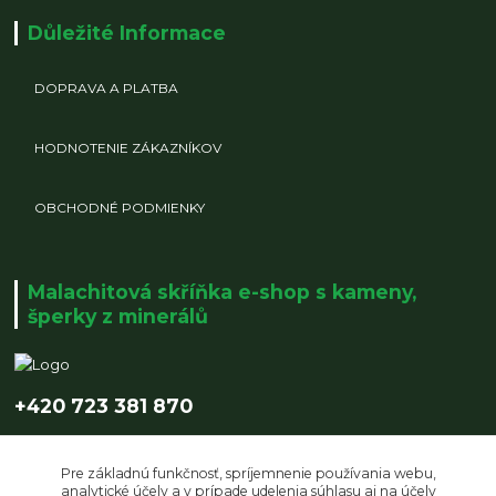
Důležité Informace
DOPRAVA A PLATBA
HODNOTENIE ZÁKAZNÍKOV
OBCHODNÉ PODMIENKY
Malachitová skříňka e-shop s kameny,
šperky z minerálů
+420 723 381 870
info@malachitovaskrinka.cz
Pre základnú funkčnosť, spríjemnenie používania webu,
analytické účely a v prípade udelenia súhlasu aj na účely