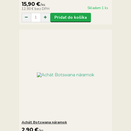
15,90 €
/
ks
Skladom 1 ks
12,93 €
bez DPH
Pridať do košíka
Achát Botswana náramok
2,90 €
/
ks