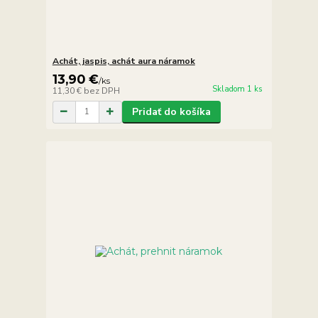
Achát, jaspis, achát aura náramok
13,90 €
/
ks
Skladom 1 ks
11,30 €
bez DPH
Pridať do košíka