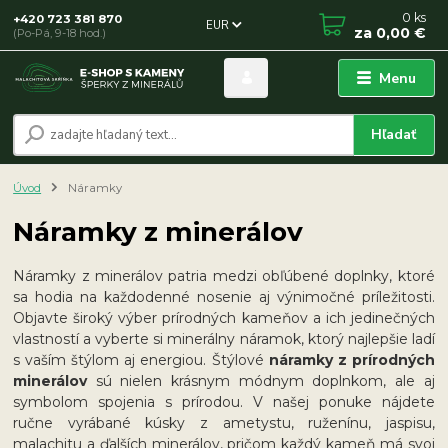
0
ks
+420 723 381 870
EUR
za
0,00 €
(Po-Pá, 9-18 hod.)
Menu
Hľadať
Úvod
Náramky
Náramky z minerálov
Náramky z minerálov patria medzi obľúbené doplnky, ktoré
sa hodia na každodenné nosenie aj výnimočné príležitosti.
Objavte široký výber prírodných kameňov a ich jedinečných
vlastností a vyberte si minerálny náramok, ktorý najlepšie ladí
s vaším štýlom aj energiou. Štýlové
náramky z prírodných
minerálov
sú nielen krásnym módnym doplnkom, ale aj
symbolom spojenia s prírodou. V našej ponuke nájdete
ručne vyrábané kúsky z ametystu, ruženínu, jaspisu,
malachitu a ďalších minerálov, pričom každý kameň má svoj