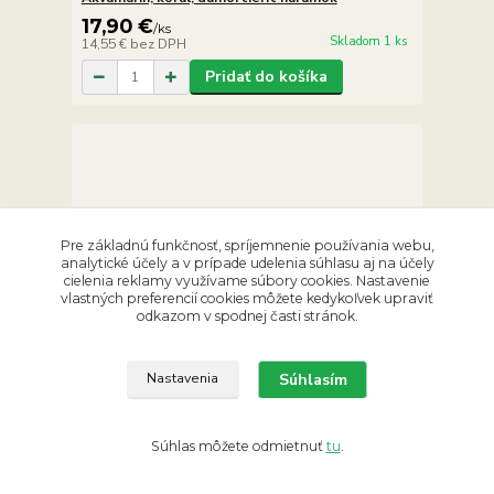
17,90 €
/
ks
Skladom 1 ks
14,55 €
bez DPH
Pridať do košíka
Pre základnú funkčnosť, spríjemnenie používania webu,
analytické účely a v prípade udelenia súhlasu aj na účely
cielenia reklamy využívame súbory cookies. Nastavenie
vlastných preferencií cookies môžete kedykoľvek upraviť
odkazom v spodnej časti stránok.
Súhlasím
Nastavenia
Súhlas môžete odmietnuť
tu
.
Akvamarín, morganit náramok