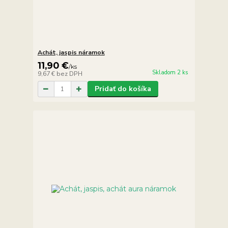
Achát, jaspis náramok
11,90 €
/
ks
Skladom 2 ks
9,67 €
bez DPH
Pridať do košíka