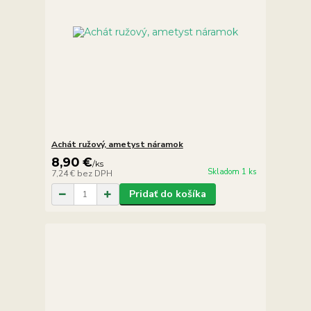
Achát ružový, ametyst náramok
8,90 €
/
ks
Skladom 1 ks
7,24 €
bez DPH
Pridať do košíka