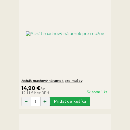
Achát machový náramok pre mužov
14,90 €
/
ks
Skladom 1 ks
12,11 €
bez DPH
Pridať do košíka