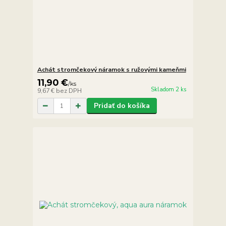
Achát stromčekový náramok s ružovými kameňmi
11,90 €
/
ks
Skladom 2 ks
9,67 €
bez DPH
Pridať do košíka