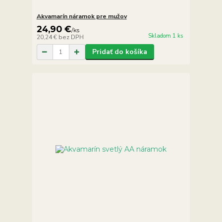
Akvamarín náramok pre mužov
24,90 €
/
ks
Skladom 1 ks
20,24 €
bez DPH
Pridať do košíka