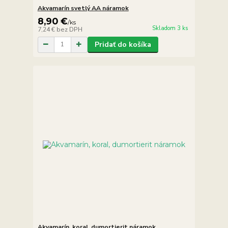
Akvamarín svetlý AA náramok
8,90 €
/
ks
Skladom 3 ks
7,24 €
bez DPH
Pridať do košíka
Akvamarín, koral, dumortierit náramok