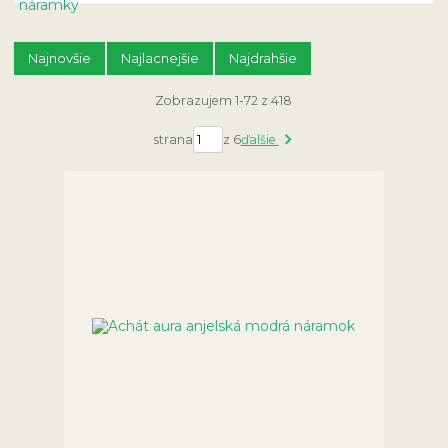
Najnovšie
Najlacnejšie
Najdrahšie
Zobrazujem 1-72 z 418
strana
z 6
ďalšie