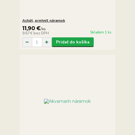
Achát, prehnit náramok
11,90 €
/
ks
Skladom 1 ks
9,67 €
bez DPH
Pridať do košíka