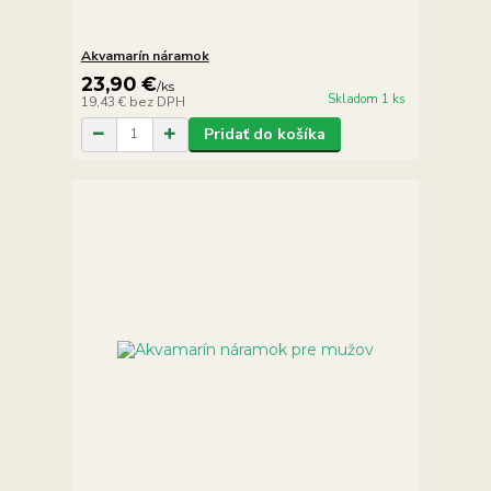
Akvamarín náramok
23,90 €
/
ks
Skladom 1 ks
19,43 €
bez DPH
Pridať do košíka