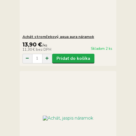
Achát stromčekový, aqua aura náramok
13,90 €
/
ks
Skladom 2 ks
11,30 €
bez DPH
Pridať do košíka