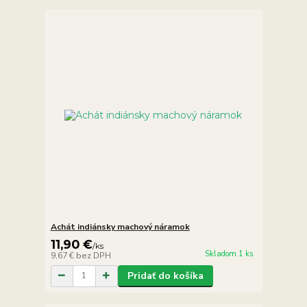
Achát indiánsky machový náramok
11,90 €
/
ks
Skladom 1 ks
9,67 €
bez DPH
Pridať do košíka