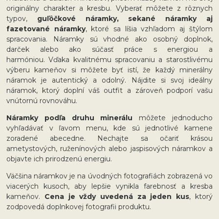
originálny charakter a kresbu. Vyberať môžete z rôznych
typov,
guľôčkové náramky, sekané náramky aj
fazetované náramky
, ktoré sa líšia vzhľadom aj štýlom
spracovania. Náramky sú vhodné ako osobný doplnok,
darček alebo ako súčasť práce s energiou a
harmóniou. Vďaka kvalitnému spracovaniu a starostlivému
výberu kameňov si môžete byť istí, že každý minerálny
náramok je autentický a odolný. Nájdite si svoj ideálny
náramok, ktorý doplní váš outfit a zároveň podporí vašu
vnútornú rovnováhu.
Náramky podľa druhu minerálu
môžete jednoducho
vyhľadávať v ľavom menu, kde sú jednotlivé kamene
zoradené abecedne. Nechajte sa očariť krásou
ametystových, ruženínových alebo jaspisových náramkov a
objavte ich prirodzenú energiu.
Väčšina náramkov je na úvodných fotografiách zobrazená vo
viacerých kusoch, aby lepšie vynikla farebnosť a kresba
kameňov.
Cena je vždy uvedená za jeden kus
, ktorý
zodpovedá doplnkovej fotografii produktu.