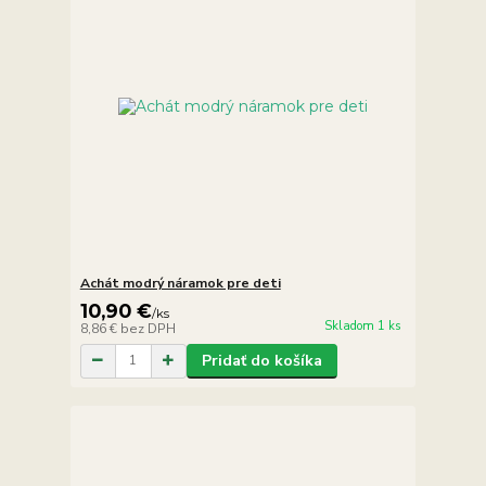
Achát modrý náramok pre deti
10,90 €
/
ks
Skladom 1 ks
8,86 €
bez DPH
Pridať do košíka