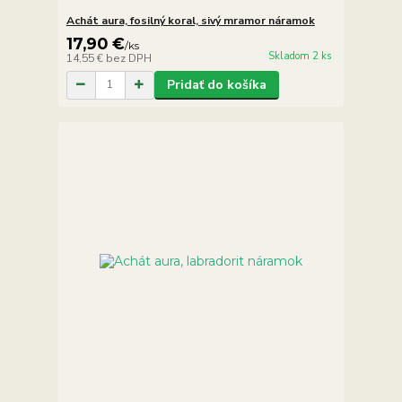
Achát aura, fosilný koral, sivý mramor náramok
17,90 €
/
ks
Skladom 2 ks
14,55 €
bez DPH
Pridať do košíka