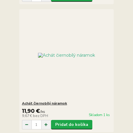
Achát čiernobílý náramok
11,90 €
/
ks
Skladom 1 ks
9,67 €
bez DPH
Pridať do košíka