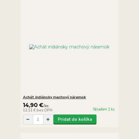
Achát indiánsky machový náramok
14,90 €
/
ks
Skladom 2 ks
12,11 €
bez DPH
Pridať do košíka