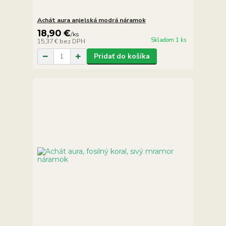
Achát aura anjelská modrá náramok
18,90 €
/
ks
Skladom 1 ks
15,37 €
bez DPH
Pridať do košíka