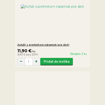
Achát s prehnitom náramok pre deti
11,90 €
/
ks
Skladom 2 ks
9,67 €
bez DPH
Pridať do košíka