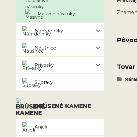
Prečítaj
Znamen
Masívne náramky
Náhrdelníky
Pôvod
Náušnice
Prívesky
Tovar
Nár
Súpravy
BRÚSENÉ KAMENE
Anjeli