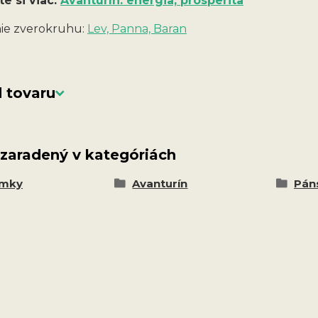
te si viac:
Avanturín: energia, prosperita
ie zverokruhu:
Lev, Panna, Baran
 tovaru
 zaradený v kategóriách
amky
Avanturín
Pán