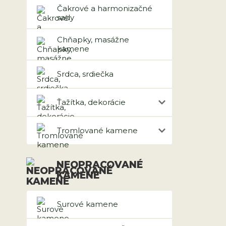
Čakrové a harmonizačné
sady
Chňapky, masážne
kamene
Srdca, srdiečka
Ťažítka, dekorácie
Tromlované kamene
NEOPRACOVANÉ
KAMENE
Surové kamene