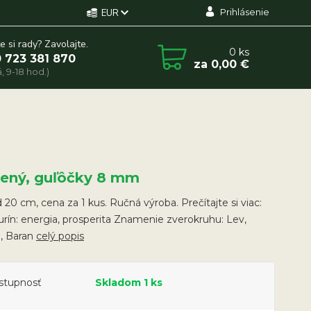
Prihlásenie
EUR
e si rady? Zavolajte.
0
ks
 723 381 870
za
0,00 €
, 9-18 hod.)
bený, guľôčky 8 mm
20 cm, cena za 1 kus. Ručná výroba. Prečítajte si viac:
rín: energia, prosperita Znamenie zverokruhu: Lev,
, Baran
celý popis
stupnosť
Skladom 1 ks