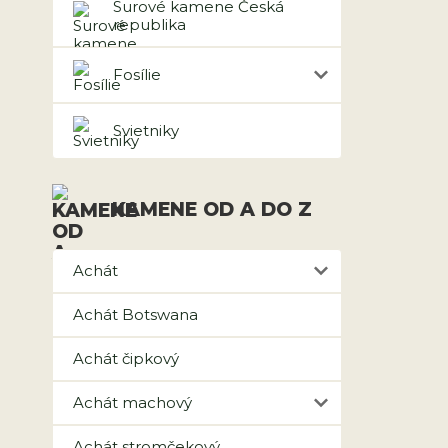
Surové kamene Česká
republika
Fosílie
Svietniky
KAMENE OD A DO Z
Achát
Achát Botswana
Achát čipkový
Achát machový
Achát stromčekový