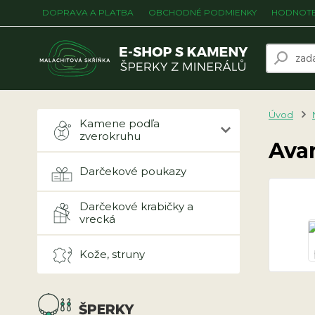
DOPRAVA A PLATBA
OBCHODNÉ PODMIENKY
HODNOTE
Úvod
Kamene podľa
zverokruhu
Ava
Darčekové poukazy
Darčekové krabičky a
vrecká
Kože, struny
ŠPERKY