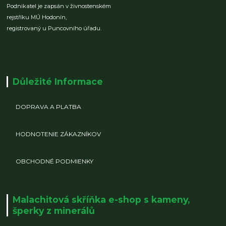
Podnikatel je zapsán v živnostenském
rejstříku MÚ Hodonín,
registrovaný u Puncovního úřadu.
Důležité Informace
DOPRAVA A PLATBA
HODNOTENIE ZÁKAZNÍKOV
OBCHODNÉ PODMIENKY
Malachitová skříňka e-shop s kameny,
šperky z minerálů