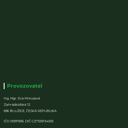
Provozovatel
Ing. Mgr. Eva Mrkusová
Zahrádkářská 12
696 18 LUŽICE,
ČESKÁ REPUBLIKA
IČO 01097695,
DIČ CZ7559134055