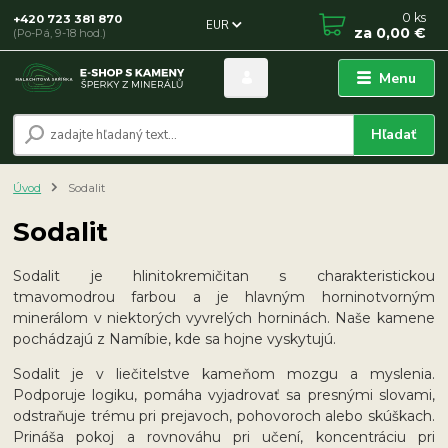
0
ks
+420 723 381 870
EUR
za
0,00 €
(Po-Pá, 9-18 hod.)
Menu
Hľadať
Úvod
Sodalit
Sodalit
Sodalit je hlinitokremičitan s charakteristickou
tmavomodrou farbou a je hlavným horninotvorným
minerálom v niektorých vyvrelých horninách. Naše kamene
pochádzajú z Namíbie, kde sa hojne vyskytujú.
Sodalit je v liečitelstve kameňom mozgu a myslenia.
Podporuje logiku, pomáha vyjadrovať sa presnými slovami,
odstraňuje trému pri prejavoch, pohovoroch alebo skúškach.
Prináša pokoj a rovnováhu pri učení, koncentráciu pri