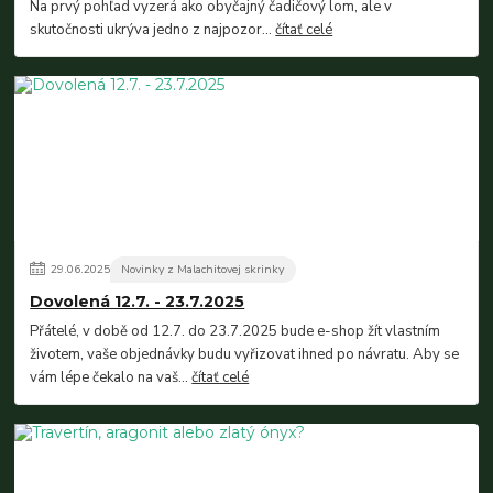
Na prvý pohľad vyzerá ako obyčajný čadičový lom, ale v
skutočnosti ukrýva jedno z najpozor...
čítať celé
29
.
06
.
2025
Novinky z Malachitovej skrinky
Dovolená 12.7. - 23.7.2025
Přátelé, v době od 12.7. do 23.7.2025 bude e-shop žít vlastním
životem, vaše objednávky budu vyřizovat ihned po návratu. Aby se
vám lépe čekalo na vaš...
čítať celé