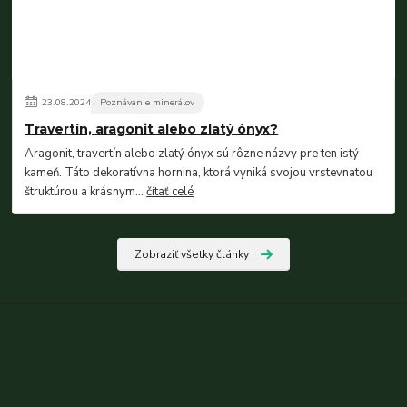
23
.
08
.
2024
Poznávanie minerálov
Travertín, aragonit alebo zlatý ónyx?
Aragonit, travertín alebo zlatý ónyx sú rôzne názvy pre ten istý
kameň. Táto dekoratívna hornina, ktorá vyniká svojou vrstevnatou
štruktúrou a krásnym...
čítať celé
Zobraziť všetky články