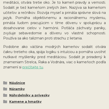
meditácii, otvára tretie oko. Je to kameň pravdy a vernosti.
Sodalit je tiež kameňom zrelých žien. Nazýva sa kameňom
učiteľov a rečníkov. Rozvíja myseľ a prináša správne slová na
jazyk. Pomáha objektívnemu a racionálnemu mysleniu,
prináša ľuďom pracujúcim v tíme dôveru v spoluprácu a
dosahovanie cielov v harmónii. Potláča záchvaty paniky,
zvyšuje sebavedomie a dôveru vo vlastné schopnosti.
Používa sa ako talizman proti strachu z lietania.
Podobne ako väčšina modrých kameňov sodalit otvára
čakru tretieho oka, spája logiku s intuíciou a pomáha uvoľniť
nutkavé myšlienky pred meditáciou. Sodalit je priradený k
znameniam Strelca, Raka a Vodnára, viac o kameňoch podľa
znamení si
prečítajte tu
.
Náušnice
Náramky
Náhrdelníky a prívesky
Kamene a hmatky