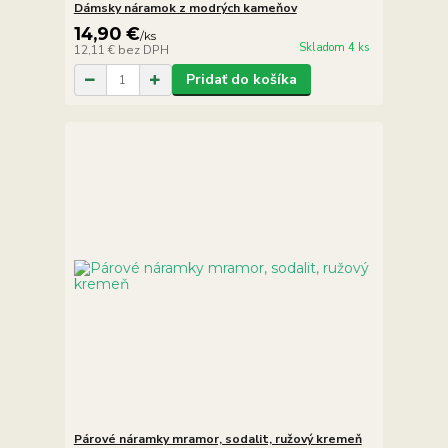
Dámsky náramok z modrých kameňov
14,90 €
/
ks
Skladom 4 ks
12,11 €
bez DPH
Pridať do košíka
Párové náramky mramor, sodalit, ružový kremeň