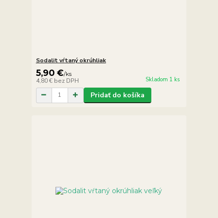
Sodalit vŕtaný okrúhliak
5,90 €
/
ks
Skladom 1 ks
4,80 €
bez DPH
Pridať do košíka