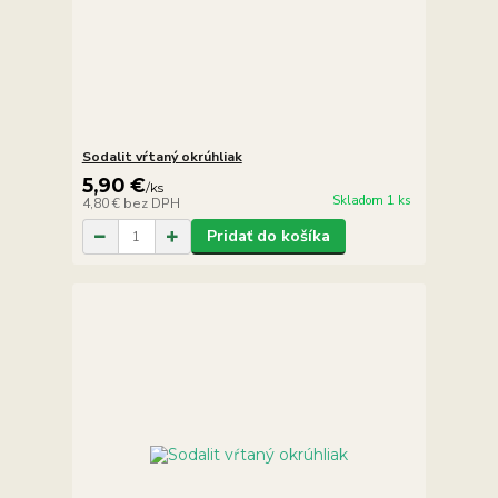
Sodalit vŕtaný okrúhliak
5,90 €
/
ks
Skladom 1 ks
4,80 €
bez DPH
Pridať do košíka