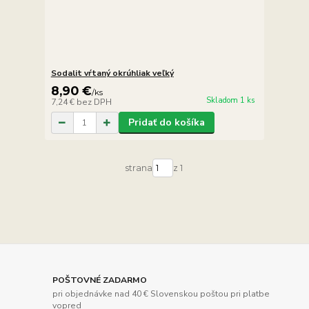
Sodalit vŕtaný okrúhliak veľký
8,90 €
/
ks
Skladom 1 ks
7,24 €
bez DPH
Pridať do košíka
strana
z 1
POŠTOVNÉ ZADARMO
pri objednávke nad 40 € Slovenskou poštou pri platbe
vopred