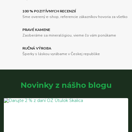
100 % POZITÍVNYCH RECENZIÍ
Sme overený e-shop, referencie zákazníkov hovoria za všetko
PRAVÉ KAMENE
Zaoberáme sa mineralógiou, vieme čo vám ponúkame
RUČNÁ VÝROBA
Šperky s láskou vyrábame v Českej republike
Novinky z nášho blogu