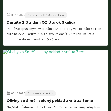
30
.
12
.
2025
Podporujeme OZ Útulok Skalica
Darujte 2 % z daní OZ Útulok Skalica
Pomôžte opusteným zvieratám bez toho, aby vás to stálo čo i len
euro navyše. Darujte 2 % zo svojich daní OZ Útulok Skalica a
podporte starostlivosť o ...
čítať celé
09
.
10
.
2025
Poznávanie minerálov
Olivíny zo Smrčí: zelený poklad z vnútra Zeme
Neďaleko Železného Brodu sa v Smrčí nachádza nenápadný lom.