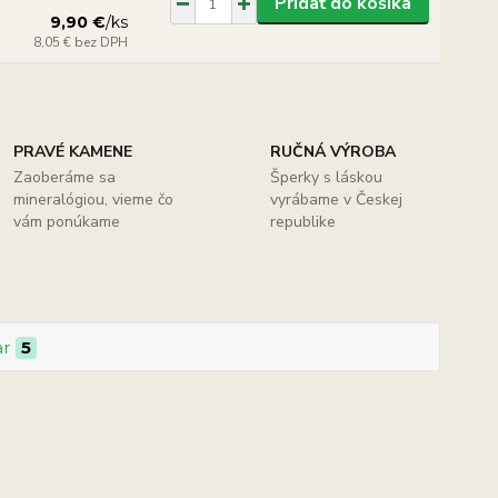
Pridať do košíka
9,90 €
/
ks
8,05 €
bez DPH
PRAVÉ KAMENE
RUČNÁ VÝROBA
Zaoberáme sa
Šperky s láskou
mineralógiou, vieme čo
vyrábame v Českej
vám ponúkame
republike
ar
5