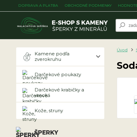
DOPRAVA A PLATBA
OBCHODNÉ PODMIENKY
HODNOTE
Úvod
Kamene podľa
zverokruhu
Sod
Darčekové poukazy
Darčekové krabičky a
vrecká
Kože, struny
ŠPERKY