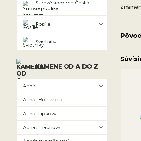
Surové kamene Česká
Znamen
republika
Fosílie
Pôvod
Svietniky
Súvisi
KAMENE OD A DO Z
Achát
Achát Botswana
Achát čipkový
Achát machový