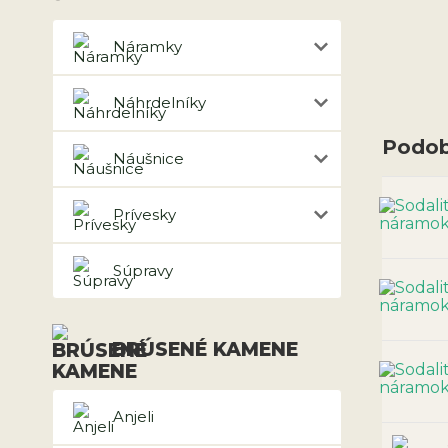
Náramky
Náhrdelníky
Podob
Náušnice
Prívesky
Súpravy
BRÚSENÉ KAMENE
Anjeli