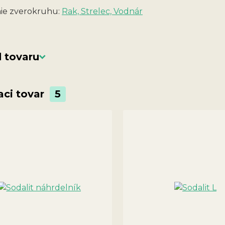
ie zverokruhu:
Rak, Strelec, Vodnár
 tovaru
aci tovar
5