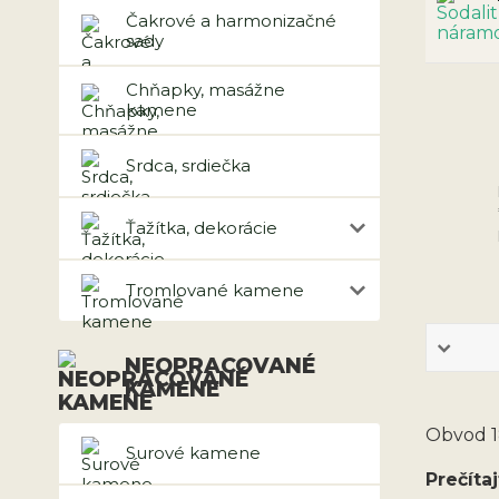
Čakrové a harmonizačné
sady
Chňapky, masážne
kamene
Srdca, srdiečka
Ťažítka, dekorácie
Tromlované kamene
NEOPRACOVANÉ
KAMENE
Obvod 18
Surové kamene
Prečítaj