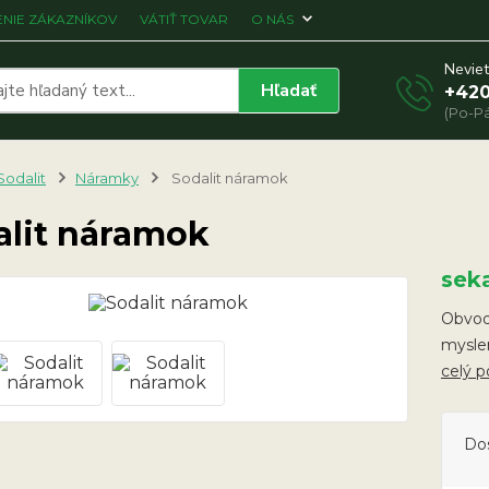
NIE ZÁKAZNÍKOV
VÁTIŤ TOVAR
O NÁS
Neviet
Hľadať
+420
(Po-Pá
Sodalit
Náramky
Sodalit náramok
alit náramok
sek
Obvod 
myslen
celý p
Do