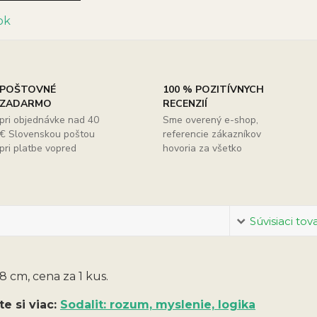
POŠTOVNÉ
100 % POZITÍVNYCH
ZADARMO
RECENZIÍ
pri objednávke nad 40
Sme overený e-shop,
€ Slovenskou poštou
referencie zákazníkov
pri platbe vopred
hovoria za všetko
Súvisiaci tov
 cm, cena za 1 kus.
te si viac:
Sodalit: rozum, myslenie, logika