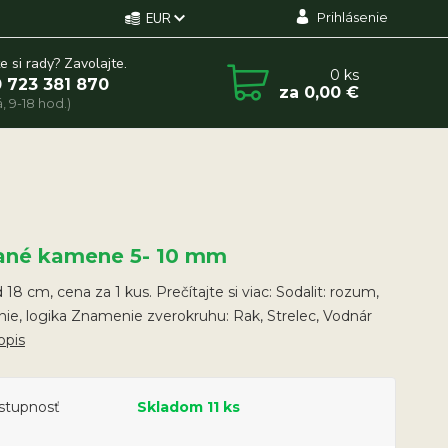
Prihlásenie
EUR
e si rady? Zavolajte.
0
ks
 723 381 870
za
0,00 €
, 9-18 hod.)
ané kamene 5- 10 mm
18 cm, cena za 1 kus. Prečítajte si viac: Sodalit: rozum,
ie, logika Znamenie zverokruhu: Rak, Strelec, Vodnár
opis
stupnosť
Skladom 11 ks