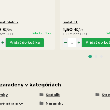
 náhrdelník
Sodalit L
0 €
1,50 €
/
ks
/
ks
Skladom 2 ks
Sk
bez DPH
1,22 €
bez DPH
Pridať do košíka
Pridať do ko
 zaradený v kategóriách
amky
Sodalit
Stre
né náramky
Náramky