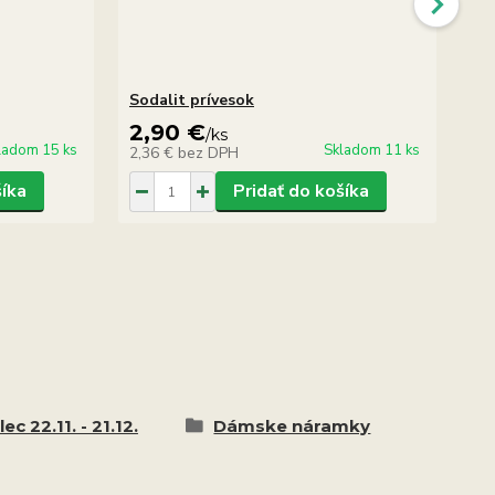
Sodalit prívesok
So
2,90 €
7
/
ks
ladom 15 ks
Skladom 11 ks
2,36 €
bez DPH
6,
šíka
Pridať do košíka
lec 22.11. - 21.12.
Dámske náramky