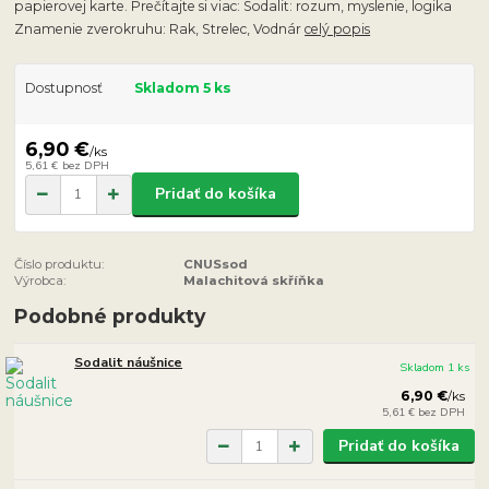
papierovej karte. Prečítajte si viac: Sodalit: rozum, myslenie, logika
Znamenie zverokruhu: Rak, Strelec, Vodnár
celý popis
Dostupnosť
Skladom 5 ks
6,90 €
/
ks
5,61 €
bez DPH
Pridať do košíka
Číslo produktu:
CNUSsod
Výrobca:
Malachitová skříňka
Podobné produkty
Sodalit náušnice
Skladom 1 ks
6,90 €
/
ks
5,61 €
bez DPH
Pridať do košíka