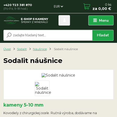
0
ks
+420 723 381 870
EUR
za
0,00 €
(Po-Pá, 9-18 hod.)
Menu
Hľadať
Úvod
Sodalit
Náušnice
Sodalit náušnice
Sodalit náušnice
kameny 5-10 mm
Kovodiely z chirurgickej ocele. Ručná výroba, dodávame na