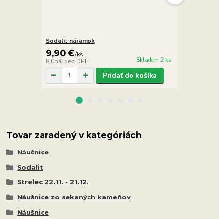
Sodalit náramok
Sodalit nár
9,90 €
2,90 €
/
ks
/
ks
Skladom 2 ks
8,05 €
bez DPH
2,36 €
bez D
Pridať do košíka
Tovar zaradený v kategóriách
Náušnice
Sodalit
Strelec 22.11. - 21.12.
Náušnice zo sekaných kameňov
Náušnice