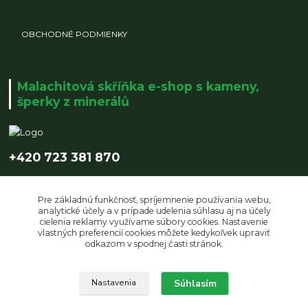
OBCHODNÉ PODMIENKY
Malachitová skříňka e-shop s kameny,
šperky z minerálů
+420 723 381 870
info@malachitovaskrinka.cz
Pre základnú funkčnosť, spríjemnenie používania webu,
analytické účely a v prípade udelenia súhlasu aj na účely
cielenia reklamy využívame súbory cookies. Nastavenie
vlastných preferencií cookies môžete kedykoľvek upraviť
odkazom v spodnej časti stránok.
Súhlasím
Upravit sběr cookies.
Nastavenia