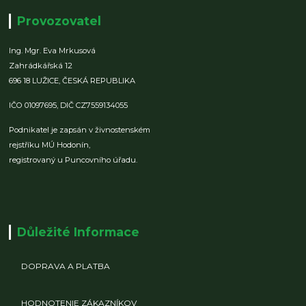
Provozovatel
Ing. Mgr. Eva Mrkusová
Zahrádkářská 12
696 18 LUŽICE,
ČESKÁ REPUBLIKA
IČO 01097695,
DIČ CZ7559134055
Podnikatel je zapsán v živnostenském
rejstříku MÚ Hodonín,
registrovaný u Puncovního úřadu.
Důležité Informace
DOPRAVA A PLATBA
HODNOTENIE ZÁKAZNÍKOV